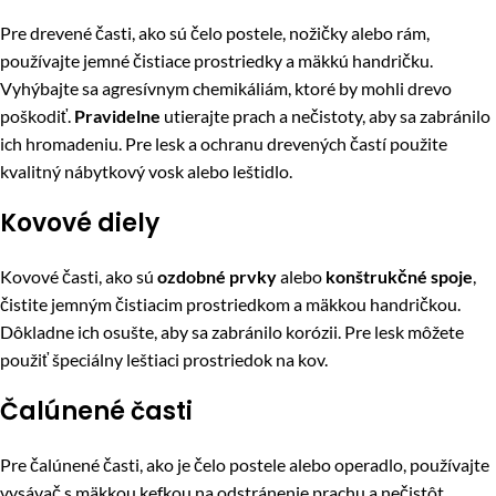
Pre drevené časti, ako sú čelo postele, nožičky alebo rám,
používajte jemné čistiace prostriedky a mäkkú handričku.
Vyhýbajte sa agresívnym chemikáliám, ktoré by mohli drevo
poškodiť.
Pravidelne
utierajte prach a nečistoty, aby sa zabránilo
ich hromadeniu. Pre lesk a ochranu drevených častí použite
kvalitný nábytkový vosk alebo leštidlo.
Kovové diely
Kovové časti, ako sú
ozdobné prvky
alebo
konštrukčné spoje
,
čistite jemným čistiacim prostriedkom a mäkkou handričkou.
Dôkladne ich osušte, aby sa zabránilo korózii. Pre lesk môžete
použiť špeciálny leštiaci prostriedok na kov.
Čalúnené časti
Pre čalúnené časti, ako je čelo postele alebo operadlo, používajte
vysávač s mäkkou kefkou na odstránenie prachu a nečistôt.