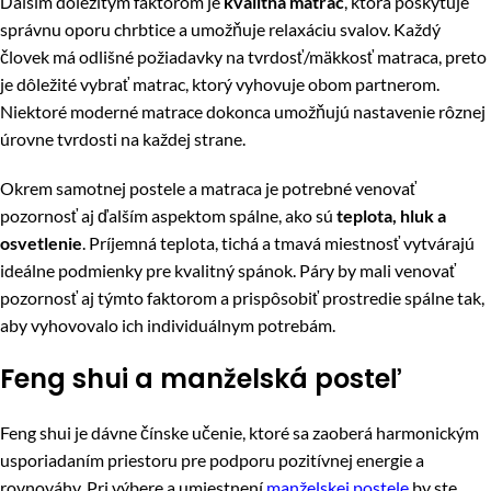
Ďalším dôležitým faktorom je
kvalitná matrac
, ktorá poskytuje
správnu oporu chrbtice a umožňuje relaxáciu svalov. Každý
človek má odlišné požiadavky na tvrdosť/mäkkosť matraca, preto
je dôležité vybrať matrac, ktorý vyhovuje obom partnerom.
Niektoré moderné matrace dokonca umožňujú nastavenie rôznej
úrovne tvrdosti na každej strane.
Okrem samotnej postele a matraca je potrebné venovať
pozornosť aj ďalším aspektom spálne, ako sú
teplota, hluk a
osvetlenie
. Príjemná teplota, tichá a tmavá miestnosť vytvárajú
ideálne podmienky pre kvalitný spánok. Páry by mali venovať
pozornosť aj týmto faktorom a prispôsobiť prostredie spálne tak,
aby vyhovovalo ich individuálnym potrebám.
Feng shui a manželská posteľ
Feng shui je dávne čínske učenie, ktoré sa zaoberá harmonickým
usporiadaním priestoru pre podporu pozitívnej energie a
rovnováhy. Pri výbere a umiestnení
manželskej postele
by ste