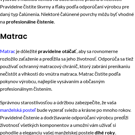
Pravidelne čistite škvrny a fľaky podľa odporúčaní výrobcu pre
daný typ čalúnenia. Niektoré čalúnené povrchy môžu byť vhodné
na
profesionálne čistenie
.
Matrac
Matrac
je dôležité
pravidelne otáčať
, aby sa rovnomerne
rozložilo zaťaženie a predĺžila sa jeho životnosť. Odporúča sa tiež
používať ochranný matracový chránič, ktorý zabráni prenikaniu
nečistôt a vlhkosti do vnútra matraca. Matrac čistite podľa
pokynov výrobcu, najlepšie vysávaním a občasným
profesionálnym čistením.
Správnou starostlivosťou a údržbou zabezpečíte, že vaša
manželská posteľ
bude vyzerať sviežo a krásne po mnoho rokov.
Pravidelné čistenie a dodržiavanie odporúčaní výrobcu predĺži
životnosť všetkých komponentov a umožní vám užívať si
pohodlie a eleganciu vašej manželskej postele
dlhé roky
.