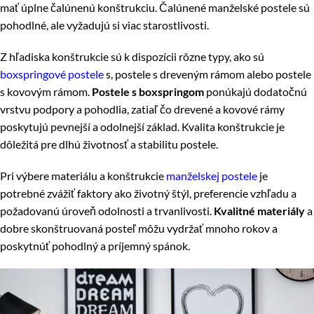
mať úplne čalúnenú konštrukciu. Čalúnené manželské postele sú
pohodlné, ale vyžadujú si viac starostlivosti.
Z hľadiska konštrukcie sú k dispozícii rôzne typy, ako sú
boxspringové postele
s, postele s dreveným rámom alebo postele
s kovovým rámom.
Postele s boxspringom
ponúkajú dodatočnú
vrstvu podpory a pohodlia, zatiaľ čo drevené a kovové rámy
poskytujú pevnejší a odolnejší základ. Kvalita konštrukcie je
dôležitá pre dlhú životnosť a stabilitu postele.
Pri výbere materiálu a konštrukcie
manželskej postele
je
potrebné zvážiť faktory ako životný štýl, preferencie vzhľadu a
požadovanú úroveň odolnosti a trvanlivosti.
Kvalitné materiály
a
dobre skonštruovaná posteľ môžu vydržať mnoho rokov a
poskytnúť pohodlný a príjemný spánok.