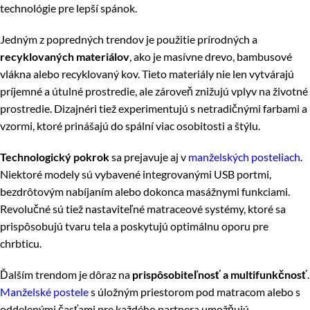
technológie pre lepší spánok.
Jedným z popredných trendov je použitie prírodných a
recyklovaných materiálov
, ako je masívne drevo, bambusové
vlákna alebo recyklovaný kov. Tieto materiály nie len vytvárajú
príjemné a útulné prostredie, ale zároveň znižujú vplyv na životné
prostredie. Dizajnéri tiež experimentujú s netradičnými farbami a
vzormi, ktoré prinášajú do spální viac osobitosti a štýlu.
Technologický pokrok
sa prejavuje aj v
manželských posteliach
.
Niektoré modely sú vybavené integrovanými USB portmi,
bezdrôtovým nabíjaním alebo dokonca masážnymi funkciami.
Revolučné sú tiež nastaviteľné matraceové systémy, ktoré sa
prispôsobujú tvaru tela a poskytujú optimálnu oporu pre
chrbticu.
Ďalším trendom je dôraz na
prispôsobiteľnosť a multifunkčnosť
.
Manželské postele
s úložným priestorom pod matracom alebo s
oddelenými časťami pre každého partnera umožňujú