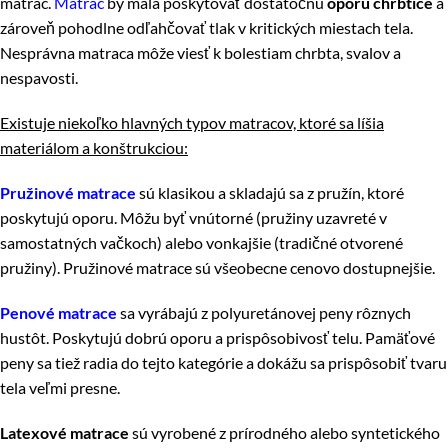
matrac.
Matrac
by mala poskytovať dostatočnú
oporu chrbtice
a
zároveň pohodlne odľahčovať tlak v kritických miestach tela.
Nesprávna matraca môže viesť k bolestiam chrbta, svalov a
nespavosti.
Existuje niekoľko hlavných typov matracov, ktoré sa líšia
materiálom a konštrukciou:
Pružinové matrace
sú klasikou a skladajú sa z pružín, ktoré
poskytujú oporu. Môžu byť vnútorné (pružiny uzavreté v
samostatných vačkoch) alebo vonkajšie (tradičné otvorené
pružiny). Pružinové matrace sú všeobecne cenovo dostupnejšie.
Penové matrace
sa vyrábajú z polyuretánovej peny rôznych
hustôt. Poskytujú dobrú oporu a prispôsobivosť telu. Pamäťové
peny sa tiež radia do tejto kategórie a dokážu sa prispôsobiť tvaru
tela veľmi presne.
Latexové matrace
sú vyrobené z prírodného alebo syntetického