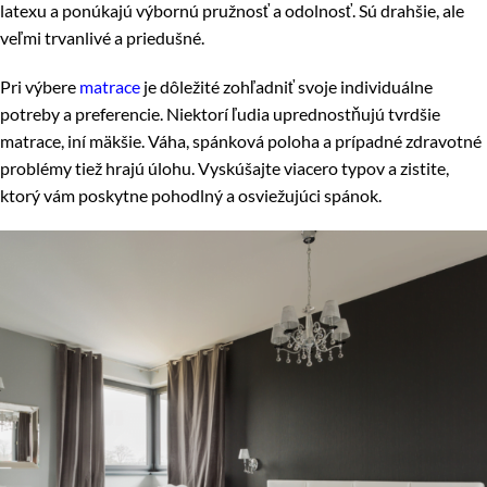
latexu a ponúkajú výbornú pružnosť a odolnosť. Sú drahšie, ale
veľmi trvanlivé a priedušné.
Pri výbere
matrace
je dôležité zohľadniť svoje individuálne
potreby a preferencie. Niektorí ľudia uprednostňujú tvrdšie
matrace, iní mäkšie. Váha, spánková poloha a prípadné zdravotné
problémy tiež hrajú úlohu. Vyskúšajte viacero typov a zistite,
ktorý vám poskytne pohodlný a osviežujúci spánok.