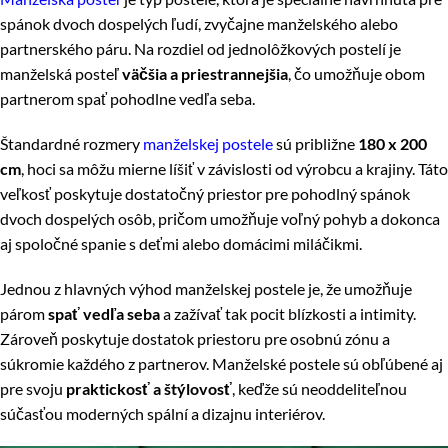
spánok dvoch dospelých ľudí, zvyčajne manželského alebo
partnerského páru. Na rozdiel od jednolôžkových postelí je
manželská posteľ
väčšia a priestrannejšia
, čo umožňuje obom
partnerom spať pohodlne vedľa seba.
Štandardné rozmery
manželskej postele
sú približne
180 x 200
cm
, hoci sa môžu mierne líšiť v závislosti od výrobcu a krajiny. Táto
veľkosť poskytuje dostatočný priestor pre pohodlný spánok
dvoch dospelých osôb, pričom umožňuje voľný pohyb a dokonca
aj spoločné spanie s deťmi alebo domácimi miláčikmi.
Jednou z hlavných výhod manželskej postele je, že umožňuje
párom
spať vedľa seba
a zažívať tak pocit blízkosti a intimity.
Zároveň poskytuje dostatok priestoru pre osobnú zónu a
súkromie každého z partnerov. Manželské postele sú obľúbené aj
pre svoju
praktickosť a štýlovosť
, keďže sú neoddeliteľnou
súčasťou moderných spální a dizajnu interiérov.