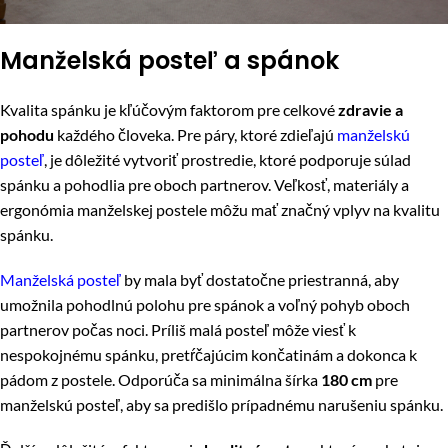
Manželská posteľ a spánok
Kvalita spánku je kľúčovým faktorom pre celkové
zdravie a
pohodu
každého človeka. Pre páry, ktoré zdieľajú
manželskú
posteľ
, je dôležité vytvoriť prostredie, ktoré podporuje súlad
spánku a pohodlia pre oboch partnerov. Veľkosť, materiály a
ergonómia manželskej postele môžu mať značný vplyv na kvalitu
spánku.
Manželská posteľ
by mala byť dostatočne priestranná, aby
umožnila pohodlnú polohu pre spánok a voľný pohyb oboch
partnerov počas noci. Príliš malá posteľ môže viesť k
nespokojnému spánku, pretŕčajúcim končatinám a dokonca k
pádom z postele. Odporúča sa minimálna šírka
180 cm
pre
manželskú posteľ, aby sa predišlo prípadnému narušeniu spánku.