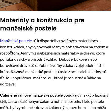
Materiály a konštrukcia pre
manželské postele
Manželské postele
sú k dispozícii v rozličných materiáloch a
konštrukciách, aby vyhovovali rôznym požiadavkám na štýlom a
rozpočtom. Jedným z najbežnejších materiálov je
drevo
, ktoré
ponúka klasický a prírodný vzhľad. Dubové, bukové alebo
borovicové drevo sú obľúbené voľby vďaka svojej odolnosti a
kráse.
Kovové
manželské postele, často z ocele alebo liatiny, sú
ďalšou populárnou možnosťou, ktorá je robustná a ľahko sa
udržiava.
Čalúnené
rámové manželské postele ponúkajú mäkký a luxusný
štýl, často s čalúneným čelom a nohami postele. Tieto postele
môžu byť vyrobené z dreva s čalúneným povrchom alebo môžu