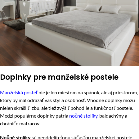
Doplnky pre manželské postele
Manželská posteľ
nie je len miestom na spánok, ale aj priestorom,
ktorý by mal odrážať váš štýl a osobnosť. Vhodné doplnky môžu
nielen skrášliť izbu, ale tiež zvýšiť pohodlie a funkčnosť postele.
Medzi populárne doplnky patria
nočné stolíky
, baldachýny a
chrániče matracov.
Nočné stolíky
sú neoddeliteľnou súčasťou manželskej postele.