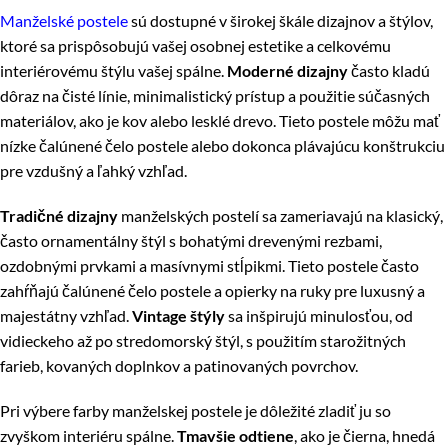
Manželské postele
sú dostupné v širokej škále dizajnov a štýlov,
ktoré sa prispôsobujú vašej osobnej estetike a celkovému
interiérovému štýlu vašej spálne.
Moderné dizajny
často kladú
dôraz na čisté línie, minimalistický prístup a použitie súčasných
materiálov, ako je kov alebo lesklé drevo. Tieto postele môžu mať
nízke čalúnené čelo postele alebo dokonca plávajúcu konštrukciu
pre vzdušný a ľahký vzhľad.
Tradičné dizajny
manželských postelí sa zameriavajú na klasický,
často ornamentálny štýl s bohatými drevenými rezbami,
ozdobnými prvkami a masívnymi stĺpikmi. Tieto postele často
zahŕňajú čalúnené čelo postele a opierky na ruky pre luxusný a
majestátny vzhľad.
Vintage štýly
sa inšpirujú minulosťou, od
vidieckeho až po stredomorský štýl, s použitím starožitných
farieb, kovaných doplnkov a patinovaných povrchov.
Pri výbere farby manželskej postele je dôležité zladiť ju so
zvyškom interiéru spálne.
Tmavšie odtiene
, ako je čierna, hnedá