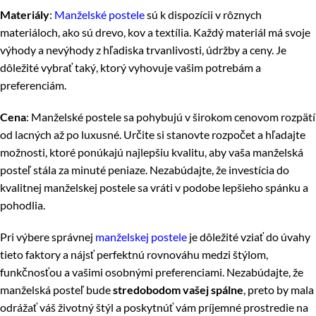
Materiály
:
Manželské postele
sú k dispozícii v rôznych
materiáloch, ako sú drevo, kov a textília. Každý materiál má svoje
výhody a nevýhody z hľadiska trvanlivosti, údržby a ceny. Je
dôležité vybrať taký, ktorý vyhovuje vašim potrebám a
preferenciám.
Cena
: Manželské postele sa pohybujú v širokom cenovom rozpätí
od lacných až po luxusné. Určite si stanovte rozpočet a hľadajte
možnosti, ktoré ponúkajú najlepšiu kvalitu, aby vaša manželská
posteľ stála za minuté peniaze. Nezabúdajte, že investícia do
kvalitnej manželskej postele sa vráti v podobe lepšieho spánku a
pohodlia.
Pri výbere správnej
manželskej postele
je dôležité vziať do úvahy
tieto faktory a nájsť perfektnú rovnováhu medzi štýlom,
funkčnosťou a vašimi osobnými preferenciami. Nezabúdajte, že
manželská posteľ bude
stredobodom vašej spálne
, preto by mala
odrážať váš životný štýl a poskytnúť vám príjemné prostredie na