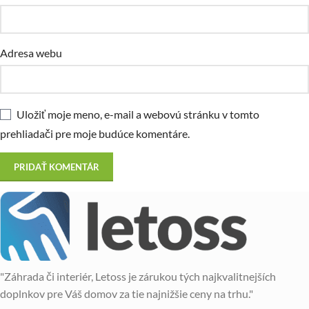
Adresa webu
Uložiť moje meno, e-mail a webovú stránku v tomto
prehliadači pre moje budúce komentáre.
"Záhrada či interiér, Letoss je zárukou tých najkvalitnejších
doplnkov pre Váš domov za tie najnižšie ceny na trhu."