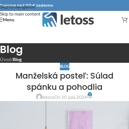
Doprava nad 100 € zadarmo.
Skip to navigation
Skip to main content
Menu
Blog
Úvod
/
Blog
BLOG
Manželská posteľ: Súlad
spánku a pohodlia
0
letoss
On 10. júla 2024