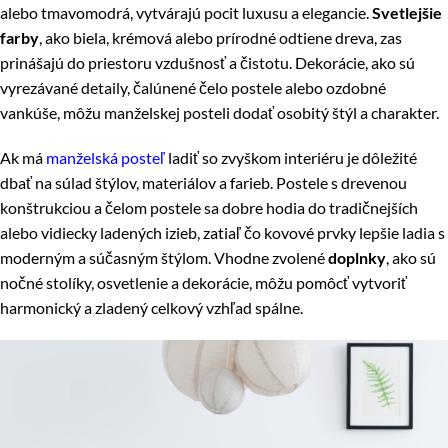
alebo tmavomodrá, vytvárajú pocit luxusu a elegancie.
Svetlejšie
farby
, ako biela, krémová alebo prírodné odtiene dreva, zas
prinášajú do priestoru vzdušnosť a čistotu. Dekorácie, ako sú
vyrezávané detaily, čalúnené čelo postele alebo ozdobné
vankúše, môžu manželskej posteli dodať osobitý štýl a charakter.
Ak má
manželská posteľ
ladiť so zvyškom interiéru je dôležité
dbať na súlad štýlov, materiálov a farieb. Postele s drevenou
konštrukciou a čelom postele sa dobre hodia do tradičnejších
alebo vidiecky ladených izieb, zatiaľ čo kovové prvky lepšie ladia s
moderným a súčasným štýlom. Vhodne zvolené
doplnky
, ako sú
nočné stolíky, osvetlenie a dekorácie, môžu pomôcť vytvoriť
harmonický a zladený celkový vzhľad spálne.