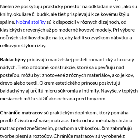
Nielen že poskytujú praktický priestor na odkladanie vecí, ako sú
knihy, okuliare či budík, ale tiež prispievajú k celkovému štýlu
spálne.
Nočné stolíky
sú k dispozícii v rôznych dizajnoch, od
klasických drevených až po moderné kovové modely. Pri výbere
nočných stolíkov dbajte na to, aby ladili so zvyškom nábytku a
celkovým štýlom izby.
Baldachýny
pridávajú manželskej posteli romantický a luxusný
nádych. Tieto ozdobné konštrukcie, ktoré sa upevňujú nad
posteľou, môžu byť zhotovené z rôznych materiálov, ako je kov,
drevo alebo textil. Okrem estetického prínosu poskytujú
baldachýny aj určitú mieru súkromia a intimity. Navyše, v teplých
mesiacoch môžu slúžiť ako ochrana pred hmyzom.
Chrániče matracov
sú praktickým doplnkom, ktorý pomáha
predĺžiť životnosť vašej matrace. Tieto ochranné obaly chránia
matrac pred znečistením, prachom a vlhkosťou, čím zabraňujú
tvorbe plesní a roztočov. Chrániče matracov sú vyrobené z