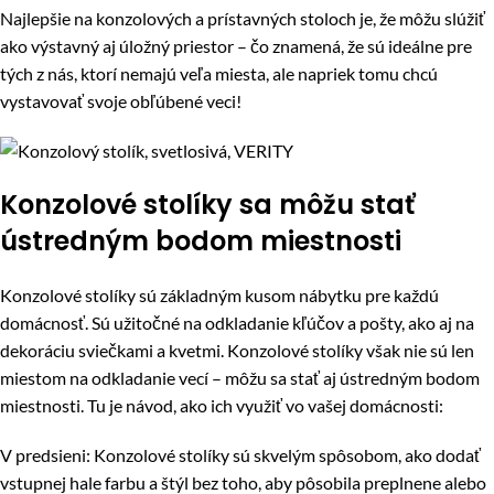
Najlepšie na konzolových a prístavných stoloch je, že môžu slúžiť
ako výstavný aj úložný priestor – čo znamená, že sú ideálne pre
tých z nás, ktorí nemajú veľa miesta, ale napriek tomu chcú
vystavovať svoje obľúbené veci!
Konzolové stolíky sa môžu stať
ústredným bodom miestnosti
Konzolové stolíky sú základným kusom nábytku pre každú
domácnosť. Sú užitočné na odkladanie kľúčov a pošty, ako aj na
dekoráciu sviečkami a kvetmi. Konzolové stolíky však nie sú len
miestom na odkladanie vecí – môžu sa stať aj ústredným bodom
miestnosti. Tu je návod, ako ich využiť vo vašej domácnosti:
V predsieni: Konzolové stolíky sú skvelým spôsobom, ako dodať
vstupnej hale farbu a štýl bez toho, aby pôsobila preplnene alebo