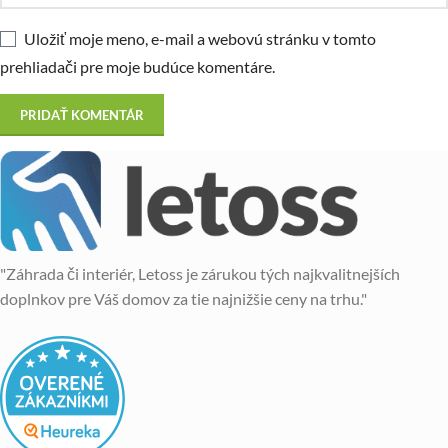
Uložiť moje meno, e-mail a webovú stránku v tomto
prehliadači pre moje budúce komentáre.
"Záhrada či interiér, Letoss je zárukou tých najkvalitnejších
doplnkov pre Váš domov za tie najnižšie ceny na trhu."