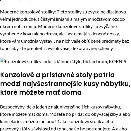
Moderné konzolové stolíky: Tieto stolíky sú zvyčajne dizajnovo
veľmi jednoduché, s čistými líniami a malým množstvom ozdôb
okrem nôh a rámu. Moderné konzolové stolíky sú zvyčajne
vyrobené z kovu alebo dreva, ale často majú sklenené dosky,
ktoré vám umožnia vystaviť na nich vaše obľúbené predmety bez
toho, aby ste preplietli zvyšok vašej dekoratívnej schémy.
Konzolové a prístavné stoly patria
medzi najvšestrannejšie kusy nábytku,
ktoré môžete mať doma
Bezpochyby ide o jeden z najuniverzálnejších kusov nábytku,
ktoré môžete mať doma. Môžete ho pridať do obývacej izby alebo
kancelárie a môžete ho použiť ako konzolový stolík alebo
pracovný stôl v závislosti od toho, na čo ho potrebujete. A ak ho