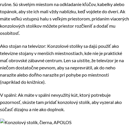
rušne. Sú skvelým miestom na odkladanie kľúčov, kabelky alebo
topánok, aby ste ich mali vždy nablízku, keď vojdete do dverí. Ak
máte veľkú vstupnú halu s veľkým priestorom, pridaním viacerých
konzolových stolíkov môžete priestor rozčleniť a dodať mu
osobitosť.
Ako stojan na televízor: Konzolové stolíky sa dajú použiť ako
televízne stojany v menších miestnostiach, kde nie je praktické
mať obrovské zábavné centrum. Len sa uistite, že televízor je na
niečom dostatočne pevnom, aby sa neprevrátil, ak do neho
narazíte alebo doňho narazíte pri pohybe po miestnosti
(napríklad do knižnice).
V spálni: Ak máte v spálni nevyužitý kút, ktorý potrebuje
pozornosť, skúste tam pridať konzolový stolík, aby vyzeral ako
súčasť dizajnu a nie ako doplnok.