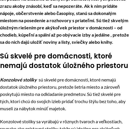
zrazu akoby znásobí, keď sa nepozeráte. Ak k nim pridáte
nápoje, občerstvenie alebo časopisy, stanú sa dokonalým
miestom na posedenie a rozhovory s priateľmi. Sú tiež skvelým
úložným riešením pre akýkoľvek priestor v domácnosti – od
chodieb, kúpeľní a spální až po obývacie izby a jedálne , pretože
sa do nich dajú uložiť noviny a listy, sviečky alebo knihy.
Sú skvelé pre domácnosti, ktoré
nemajú dostatok úložného priestoru
Konzolové stolíky
sú skvelé pre domácnosti, ktoré nemajú
dostatok úložného priestoru, pretože šetria miesto a zároveň
poskytujú miesto na odkladanie predmetov. Sú tiež skvelé pre
tých, ktorí chcú do svojich izieb pridať trochu štýlu bez toho, aby
museli za nábytok minúť majetok.
Konzolové stolíky sa vyrábajú v rôznych tvaroch a veľkostiach,
rovnako ako prístavné stolíky, takže sú ideálne pre akúkoľvek