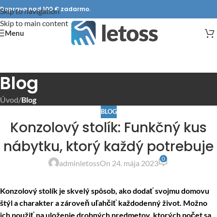
Doprava nad 100 € zadarmo.
Skip to navigation
Skip to main content
Menu
Blog
Úvod
/
Blog
BLOG
Konzolový stolík: Funkčný kus
nábytku, ktorý každý potrebuje
0
adminletoss
On 24. mája 2023
Konzolový stolík je skvelý spôsob, ako dodať svojmu domovu
štýl a charakter a zároveň uľahčiť každodenný život. Možno
ich použiť na uloženie drobných predmetov, ktorých počet sa