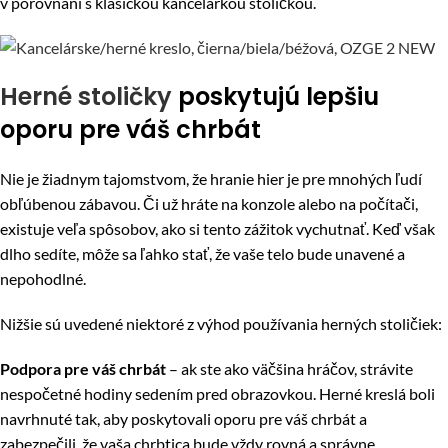
v porovnaní s klasickou kancelárkou stoličkou.
Herné stoličky
poskytujú lepšiu
oporu pre váš chrbát
Nie je žiadnym tajomstvom, že hranie hier je pre mnohých ľudí
obľúbenou zábavou. Či už hráte na konzole alebo na počítači,
existuje veľa spôsobov, ako si tento zážitok vychutnať. Keď však
dlho sedíte, môže sa ľahko stať, že vaše telo bude unavené a
nepohodlné.
Nižšie sú uvedené niektoré z výhod používania herných stoličiek:
Podpora pre váš chrbát
– a
k ste ako väčšina hráčov, strávite
nespočetné hodiny sedením pred obrazovkou. Herné kreslá boli
navrhnuté tak, aby poskytovali oporu pre váš chrbát a
zabezpečili, že vaša chrbtica bude vždy rovná a správne