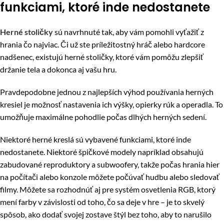
funkciami, ktoré inde nedostanete
Herné stoličky
sú navrhnuté tak, aby vám pomohli vyťažiť z
hrania čo najviac. Či už ste príležitostný hráč alebo hardcore
nadšenec, existujú herné stoličky, ktoré vám pomôžu zlepšiť
držanie tela a dokonca aj vašu hru.
Pravdepodobne jednou z najlepších výhod používania herných
kresiel je možnosť nastavenia ich výšky, opierky rúk a operadla. To
umožňuje maximálne pohodlie počas dlhých herných sedení.
Niektoré herné kreslá sú vybavené funkciami, ktoré inde
nedostanete. Niektoré špičkové modely napríklad obsahujú
zabudované reproduktory a subwoofery, takže počas hrania hier
na počítači alebo konzole môžete počúvať hudbu alebo sledovať
filmy. Môžete sa rozhodnúť aj pre systém osvetlenia RGB, ktorý
mení farby v závislosti od toho, čo sa deje v hre – je to skvelý
spôsob, ako dodať svojej zostave štýl bez toho, aby to narušilo