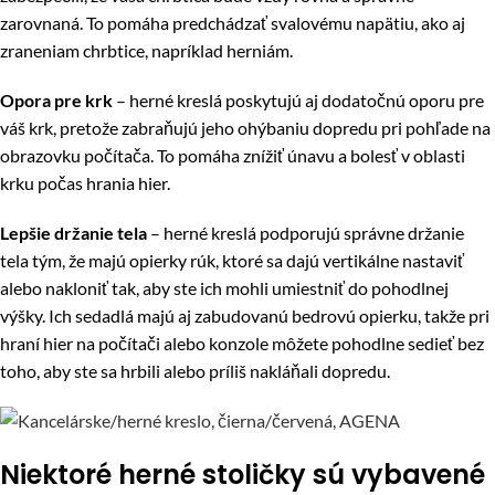
zarovnaná. To pomáha predchádzať svalovému napätiu, ako aj
zraneniam chrbtice, napríklad herniám.
Opora pre krk
– h
erné kreslá poskytujú aj dodatočnú oporu pre
váš krk, pretože zabraňujú jeho ohýbaniu dopredu pri pohľade na
obrazovku počítača. To pomáha znížiť únavu a bolesť v oblasti
krku počas hrania hier.
Lepšie držanie tela
– h
erné kreslá podporujú správne držanie
tela tým, že majú opierky rúk, ktoré sa dajú vertikálne nastaviť
alebo nakloniť tak, aby ste ich mohli umiestniť do pohodlnej
výšky. Ich sedadlá majú aj zabudovanú bedrovú opierku, takže pri
hraní hier na počítači alebo konzole môžete pohodlne sedieť bez
toho, aby ste sa hrbili alebo príliš nakláňali dopredu.
Niektoré herné stoličky sú vybavené