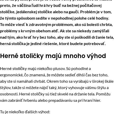
preto, že väčšina ľudí hrá hry buď na bežnej počítačovej
stoličke, jedálenskej stoličke alebo na gauči. Problém je v tom,
že týmto spôsobom sedíte v nepohodlnej polohe celé hodiny.
To môže viesť k zdravotným problémom, ako sú bolesti chrbta,
problémy s krvným obehom atď. Ak ste sa niekedy zamýšľali
nad tým, ako hrať hry bez toho, aby ste si poškodili držanie tela,
herná stolička je jediné riešenie, ktoré budete potrebovať.
Herné stoličky majú mnoho výhod
Herné stoličky
majú niekoľko plusov. Sú pohodlné a
ergonomické, čo znamená, že môžete sedieť dlhší čas bez toho,
aby ste si namáhali chrbát. Okrem toho sa vyrábajú v širokej škále
štýlov, takže si môžete nájsť taký, ktorý vyhovuje vášmu štýlu a
osobnosti. Herné stoličky sú tiež skvelé na držanie tela. Pomôžu
vám zabrániť hrbeniu alebo prepadávaniu sa pri hraní hier.
Tu je niekoľko ďalších výhod: