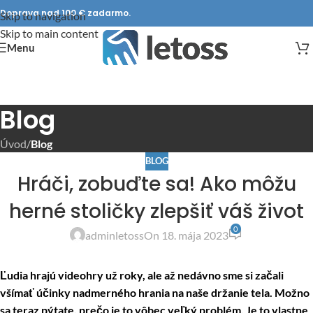
Doprava nad 100 € zadarmo.
Skip to navigation
Skip to main content
Menu
Blog
Úvod
/
Blog
BLOG
Hráči, zobuďte sa! Ako môžu
herné stoličky zlepšiť váš život
0
adminletoss
On 18. mája 2023
Ľudia hrajú videohry už roky, ale až nedávno sme si začali
všímať účinky nadmerného hrania na naše držanie tela. Možno
sa teraz pýtate, prečo je to vôbec veľký problém. Je to vlastne