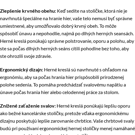
Zlepšenie krvného obehu:
Keď sedíte na stoličke, ktorá nie je
navrhnutá špeciálne na hranie hier, vaše telo nemusí byť správne
umiestnené, aby umožňovalo dobrý krvný obeh. To môže
spôsobiť únavu a nepohodlie, najmä po dlhých herných seansách.
Herné kreslá ponúkajú správne polstrovanie, oporu a polohu, aby
ste sa počas dlhých herných seáns cítili pohodlne bez toho, aby
ste ohrozili svoje zdravie.
Ergonomický dizajn:
Herné kreslá sú navrhnuté s ohľadom na
ergonómiu, aby sa počas hrania hier prispôsobili prirodzenej
polohe sedenia. To pomáha predchádzať svalovému napätiu a
únave počas hrania hier alebo celodennej práce za stolom.
Znížené zaťaženie svalov:
Herné kreslá ponúkajú lepšiu oporu
ako bežné kancelárske stoličky, pretože vďaka ergonomickému
dizajnu poskytujú lepšie zarovnanie chrbtice. Vaše chrbtové svaly
budú pri používaní ergonomickej hernej stoličky menej namáhané