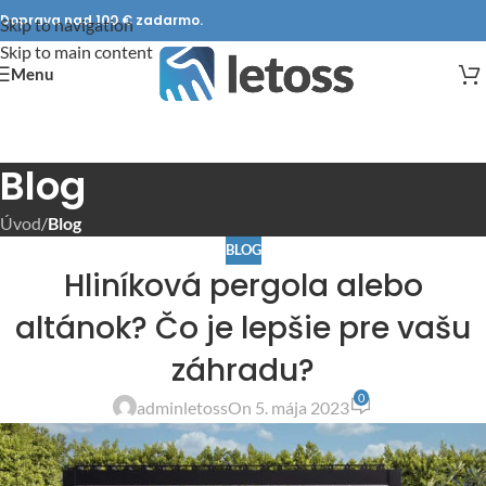
Doprava nad 100 € zadarmo.
Skip to navigation
Skip to main content
Menu
Blog
Úvod
/
Blog
BLOG
Hliníková pergola alebo
altánok? Čo je lepšie pre vašu
záhradu?
0
adminletoss
On 5. mája 2023