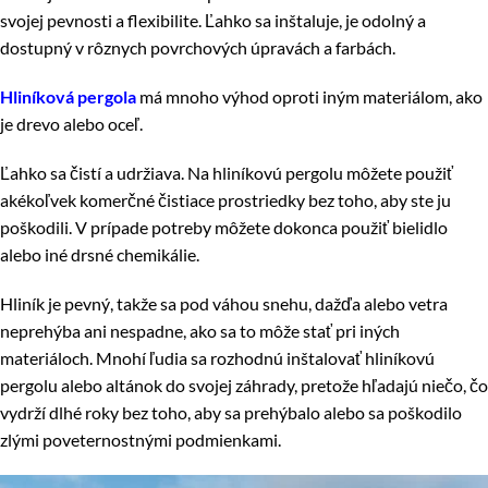
svojej pevnosti a flexibilite. Ľahko sa inštaluje, je odolný a
dostupný v rôznych povrchových úpravách a farbách.
Hliníková pergola
má mnoho výhod oproti iným materiálom, ako
je drevo alebo oceľ.
Ľahko sa čistí a udržiava. Na hliníkovú pergolu môžete použiť
akékoľvek komerčné čistiace prostriedky bez toho, aby ste ju
poškodili. V prípade potreby môžete dokonca použiť bielidlo
alebo iné drsné chemikálie.
Hliník je pevný, takže sa pod váhou snehu, dažďa alebo vetra
neprehýba ani nespadne, ako sa to môže stať pri iných
materiáloch. Mnohí ľudia sa rozhodnú inštalovať hliníkovú
pergolu alebo altánok do svojej záhrady, pretože hľadajú niečo, čo
vydrží dlhé roky bez toho, aby sa prehýbalo alebo sa poškodilo
zlými poveternostnými podmienkami.