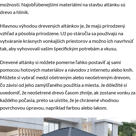
možností. Najobľúbenejšími materiálmi na stavbu altánku sú
drevo a hliník.
Hlavnou výhodou drevených altánkov je, že majú prirodzený
vzhľad a pôsobia prirodzene. Už po stáročia sa používajú na
vytváranie krásnych vonkajších priestorov a možno ich navrhnúť
tak, aby vyhovovali vašim špecifickým potrebám a vkusu.
Drevené altánky si môžete pomerne ľahko postaviť aj sami
pomocou hotových materiálov a návodov z internetu alebo kníh.
Môžete si vybrať medzi ošetreným alebo neošetreným drevom,
čo závisí od jeho zamýšľaného použitia a miesta. Je dôležité si
uvedomiť, že neošetrené drevo časom zhnije, ak zostane vonku za
každého počasia, preto sa uistite, že je chránené vhodnou
povrchovou úpravou, napríklad farbou alebo lakom.