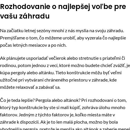
Rozhodovanie o najlepšej voľbe pre
vašu záhradu
Na začiatku letnej sezóny mnohí z nás myslia na svoju záhradu.
Premýšľame o tom, čo môžeme urobiť, aby vyzerala čo najlepšie
počas letných mesiacov a po nich.
Ak plánujete usporiadať večierok alebo stretnutie s priateľmi či
rodinou, potom jednou z vecí, ktoré možno budete chcieť zvážiť, je
kúpa pergoly alebo altánku. Tieto konštrukcie môžu byť veľmi
užitočné pri vytváraní chráneného priestoru v záhrade, kde
môžete relaxovať a zabávať sa.
Čo je teda lepšie? Pergola alebo altánok? Pri rozhodovaní o tom,
ktorý typ konštrukcie by ste si mali kúpiť, zohráva úlohu mnoho
faktorov. Jedným z týchto faktorov je, koľko miesta máte v
záhrade k dispozícii. Ak je to len malá plocha, možno by bola
vhodnejšia pergola, pretože je menšia ako altánok a zaberie menej