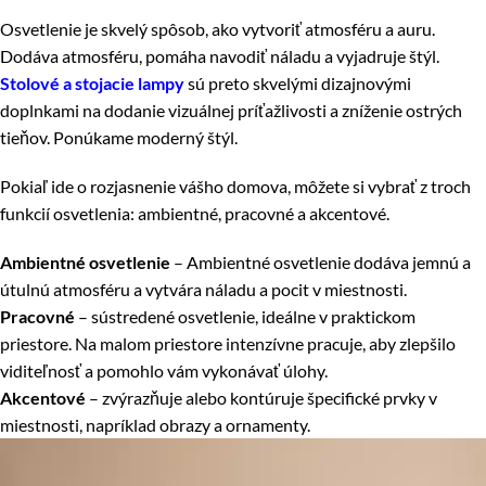
Osvetlenie je skvelý spôsob, ako vytvoriť atmosféru a auru.
Dodáva atmosféru, pomáha navodiť náladu a vyjadruje štýl.
Stolové a stojacie lampy
sú preto skvelými dizajnovými
doplnkami na dodanie vizuálnej príťažlivosti a zníženie ostrých
tieňov. Ponúkame moderný štýl.
Pokiaľ ide o rozjasnenie vášho domova, môžete si vybrať z troch
funkcií osvetlenia: ambientné, pracovné a akcentové.
Ambientné osvetlenie
– Ambientné osvetlenie dodáva jemnú a
útulnú atmosféru a vytvára náladu a pocit v miestnosti.
Pracovné
– sústredené osvetlenie, ideálne v praktickom
priestore. Na malom priestore intenzívne pracuje, aby zlepšilo
viditeľnosť a pomohlo vám vykonávať úlohy.
Akcentové
– zvýrazňuje alebo kontúruje špecifické prvky v
miestnosti, napríklad obrazy a ornamenty.