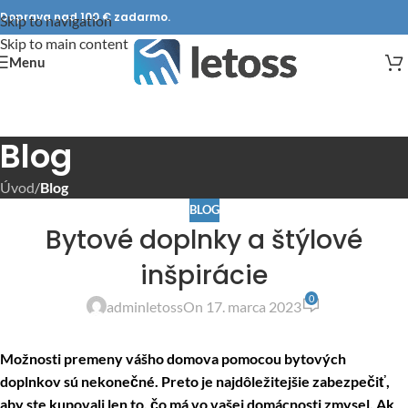
Doprava nad 100 € zadarmo.
Skip to navigation
Skip to main content
Menu
Blog
Úvod
/
Blog
BLOG
Bytové doplnky a štýlové
inšpirácie
0
adminletoss
On 17. marca 2023
Možnosti premeny vášho domova pomocou bytových
doplnkov sú nekonečné. Preto je najdôležitejšie zabezpečiť,
aby ste kupovali len to, čo má vo vašej domácnosti zmysel. Ak