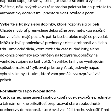
napríklad kupujete rámy, striedajte krátke, stredné a vysoké.
Zvážte aj nákup výrobkov s rôznorodou paletou farieb, pretože to
automaticky dodá vášmu priestoru svieži vzhľad a pocit.
Vyberte si kúsky alebo doplnky, ktoré rozprávajú príbeh
Chcete si vybrať premyslené dekoračné predmety, ktoré začnú
konverzáciu, majú pocit, že patria k sebe, alebo majú čo povedať.
Môžu to byť spomienkové predmety z ciest, drobnosti z blšieho
trhu, umelecké diela, ktoré rozžiaria vaše nudné kúty, alebo
dokonca predmety ako rámčeky na fotografie, obliečky na
vankúše, stojany na knihy atď. Napríklad knihy sú vynikajúcim
spôsobom, ako si štylizovať priestory. A tak je skvelý nápad
vybrať si knihy s titulmi, ktoré vám pomôžu vyrozprávať váš
príbeh.
Rozhliadnite sa po svojom dome
Často sa necháme uniesť snahou kúpiť nové dekoračné predmety
a tak nám unikne príležitosť prepracovať staré a zabudnuté
predmety v domácnosti, ktoré by si zaslúžili trochu vylepšiť. Pred