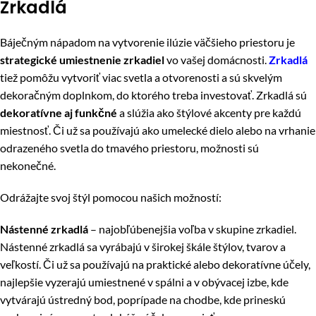
Zrkadlá
Báječným nápadom na vytvorenie ilúzie väčšieho priestoru je
strategické umiestnenie zrkadiel
vo vašej domácnosti.
Zrkadlá
tiež pomôžu vytvoriť viac svetla a otvorenosti a sú skvelým
dekoračným doplnkom, do ktorého treba investovať. Zrkadlá sú
dekoratívne aj funkčné
a slúžia ako štýlové akcenty pre každú
miestnosť. Či už sa používajú ako umelecké dielo alebo na vrhanie
odrazeného svetla do tmavého priestoru, možnosti sú
nekonečné.
Odrážajte svoj štýl pomocou našich možností:
Nástenné zrkadlá
– najobľúbenejšia voľba v skupine zrkadiel.
Nástenné zrkadlá sa vyrábajú v širokej škále štýlov, tvarov a
veľkostí. Či už sa používajú na praktické alebo dekoratívne účely,
najlepšie vyzerajú umiestnené v spálni a v obývacej izbe, kde
vytvárajú ústredný bod, poprípade na chodbe, kde prineskú