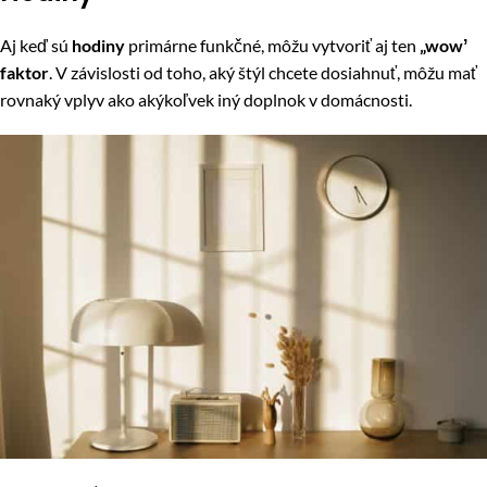
Aj keď sú
hodiny
primárne funkčné, môžu vytvoriť aj ten
„wowʼ
faktor
. V závislosti od toho, aký štýl chcete dosiahnuť, môžu mať
rovnaký vplyv ako akýkoľvek iný doplnok v domácnosti.