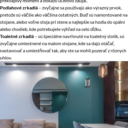
prekvapivý moment a dokážu účelovo zaujať.
Podlahové zrkadlá
– zvyčajne sa používajú ako výrazný prvok,
pretože sú väčšie ako väčšina ostatných. Buď sú namontované na
stojane, alebo voľne stoja pri stene a najlepšie sa hodia do spální
alebo chodieb, kde potrebujete výhľad na celú dĺžku.
Toaletné zrkadlá
– sú špeciálne navrhnuté na toaletný stolík, sú
zvyčajne umiestnené na malom stojane, kde sa dajú otáčať,
nastavovať a umiestňovať tak, aby ste sa mohli pozerať z rôznych
uhlov.