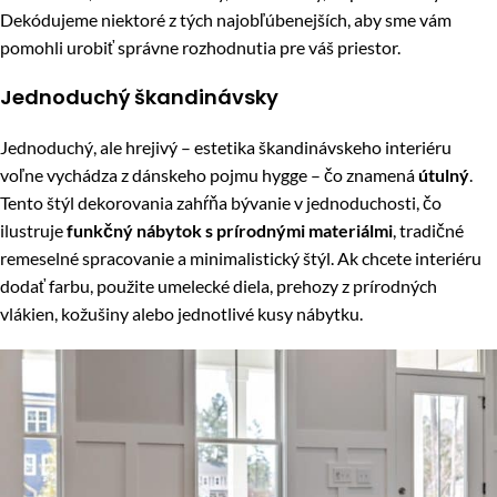
Dekódujeme niektoré z tých najobľúbenejších, aby sme vám
pomohli urobiť správne rozhodnutia pre váš priestor.
Jednoduchý škandinávsky
Jednoduchý, ale hrejivý – estetika škandinávskeho interiéru
voľne vychádza z dánskeho pojmu hygge – čo znamená
útulný
.
Tento štýl dekorovania zahŕňa bývanie v jednoduchosti, čo
ilustruje
funkčný nábytok s prírodnými materiálmi
, tradičné
remeselné spracovanie a minimalistický štýl. Ak chcete interiéru
dodať farbu, použite umelecké diela, prehozy z prírodných
vlákien, kožušiny alebo jednotlivé kusy nábytku.