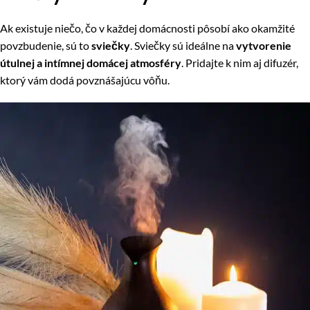
Ak existuje niečo, čo v každej domácnosti pôsobí ako okamžité
povzbudenie, sú to
sviečky
. Sviečky sú ideálne na
vytvorenie
útulnej a intímnej domácej atmosféry
. Pridajte k nim aj difuzér,
ktorý vám dodá povznášajúcu vôňu.