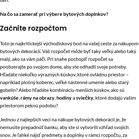
Na čo sa zamerať pri výbere bytových doplnkov?
Začnite rozpočtom
Toto je najkritickejší východiskový bod na vašej ceste za nákupom
bytových dekorácií. Váš rozpočet môže byť taký veľký alebo taký
malý, ako sa vám páči. Pri snahe pochopiť rozpočet sa
poobzerajte po svojom dome, aby ste odhadli svoje potreby.
Hľadáte niekoľko výrazných kúskov, ktoré ovládnu priestor –
napríklad plošný koberec, veľké nástenné umenie alebo starý
gobelín? Alebo hľadáte kombináciu menších kúskov, ako sú
vankúše
,
rámy na obrazy
,
hodiny
a
sviečky
, ktoré dodajú vašim
priestorom peknú podobu?
Jednou z najlepších vecí na nákupe bytových dekorácií je, že
nemusíte prepadnúť banku, aby ste si vytvorili vzhľad svojich
snov. Je ľahké nájsť predmety a doplnky v rámci rozpočtu, za