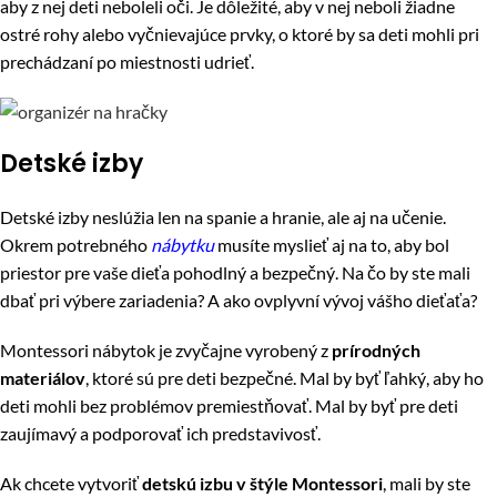
aby z nej deti neboleli oči. Je dôležité, aby v nej neboli žiadne
ostré rohy alebo vyčnievajúce prvky, o ktoré by sa deti mohli pri
prechádzaní po miestnosti udrieť.
Detské izby
Detské izby neslúžia len na spanie a hranie, ale aj na učenie.
Okrem potrebného
nábytku
musíte myslieť aj na to, aby bol
priestor pre vaše dieťa pohodlný a bezpečný. Na čo by ste mali
dbať pri výbere zariadenia? A ako ovplyvní vývoj vášho dieťaťa?
Montessori nábytok je zvyčajne vyrobený z
prírodných
materiálov
, ktoré sú pre deti bezpečné. Mal by byť ľahký, aby ho
deti mohli bez problémov premiestňovať. Mal by byť pre deti
zaujímavý a podporovať ich predstavivosť.
Ak chcete vytvoriť
detskú izbu v štýle Montessori
, mali by ste