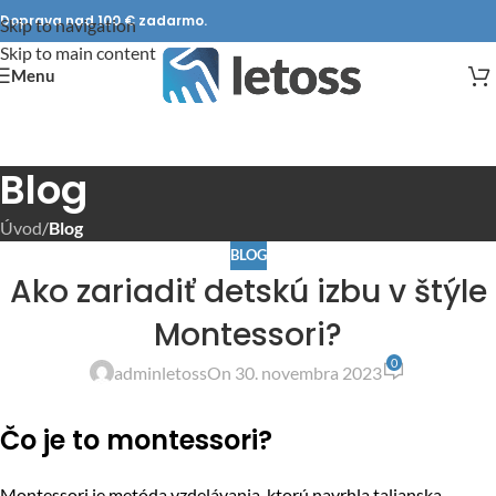
Doprava nad 100 € zadarmo.
Skip to navigation
Skip to main content
Menu
Blog
Úvod
/
Blog
BLOG
Ako zariadiť detskú izbu v štýle
Montessori?
0
adminletoss
On 30. novembra 2023
Čo je to montessori?
Montessori je metóda vzdelávania, ktorú navrhla talianska