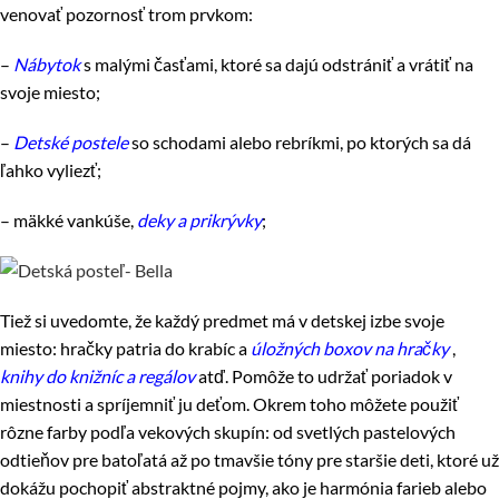
venovať pozornosť trom prvkom:
–
Nábytok
s malými časťami, ktoré sa dajú odstrániť a vrátiť na
svoje miesto;
–
Detské postele
so schodami alebo rebríkmi, po ktorých sa dá
ľahko vyliezť;
– mäkké vankúše,
deky a prikrývky
;
Tiež si uvedomte, že každý predmet má v detskej izbe svoje
miesto: hračky patria do krabíc a
úložných boxov na hračky
,
knihy do knižníc a regálov
atď. Pomôže to udržať poriadok v
miestnosti a spríjemniť ju deťom. Okrem toho môžete použiť
rôzne farby podľa vekových skupín: od svetlých pastelových
odtieňov pre batoľatá až po tmavšie tóny pre staršie deti, ktoré už
dokážu pochopiť abstraktné pojmy, ako je harmónia farieb alebo