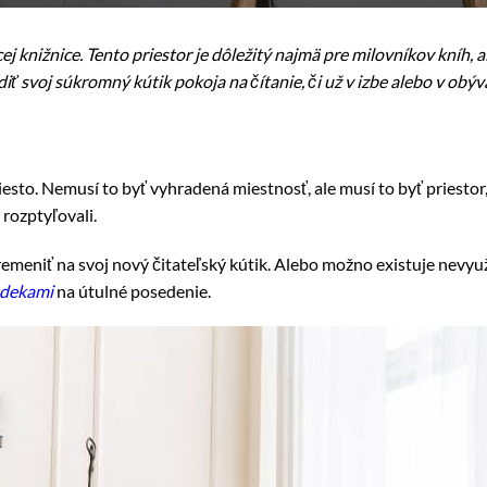
 knižnice. Tento priestor je dôležitý najmä pre milovníkov kníh, a
diť svoj súkromný kútik pokoja na čítanie, či už v izbe alebo v obýv
iesto. Nemusí to byť vyhradená miestnosť, ale musí to byť priesto
 rozptyľovali.
remeniť na svoj nový čitateľský kútik. Alebo možno existuje nevyu
dekami
na útulné posedenie.