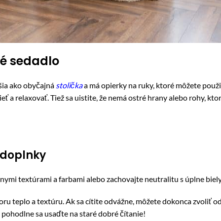
né sedadlo
jšia ako obyčajná
stolička
a má opierky na ruky, ktoré môžete použi
ieť a relaxovať. Tiež sa uistite, že nemá ostré hrany alebo rohy, kt
 doplnky
ôznymi textúrami a farbami alebo zachovajte neutralitu s úplne bie
toru teplo a textúru. Ak sa cítite odvážne, môžete dokonca zvoliť o
 pohodlne sa usaďte na staré dobré čítanie!