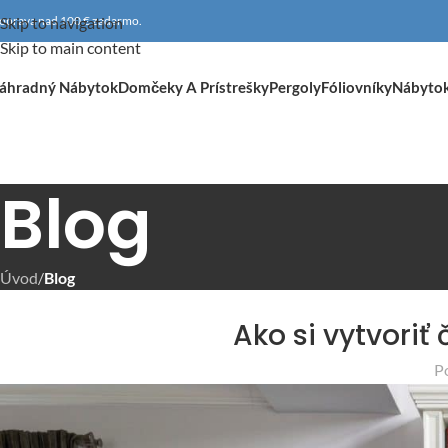
oprava nad 100 € zadarmo.
Skip to navigation
Skip to main content
áhradný Nábytok
Domčeky A Prístrešky
Pergoly
Fóliovníky
Nábyto
Blog
Úvod
/
Blog
Ako si vytvoriť 
P