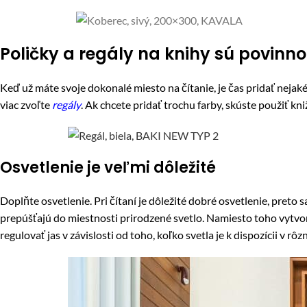
Poličky a regály na knihy sú povinn
Keď už máte svoje dokonalé miesto na čítanie, je čas pridať nejak
viac zvoľte
regály
. Ak chcete pridať trochu farby, skúste použiť kn
Osvetlenie je veľmi dôležité
Doplňte osvetlenie. Pri čítaní je dôležité dobré osvetlenie, preto
prepúšťajú do miestnosti prirodzené svetlo. Namiesto toho vytvo
regulovať jas v závislosti od toho, koľko svetla je k dispozícii v 