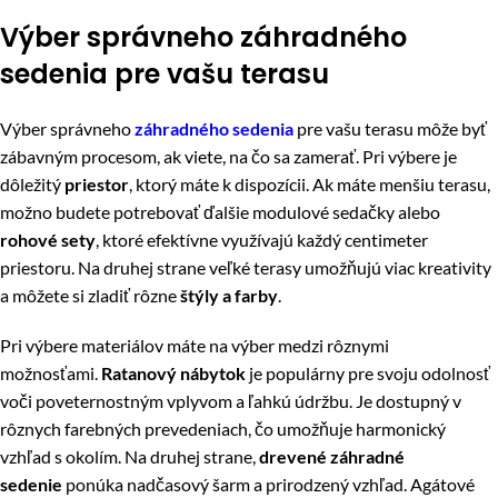
Výber správneho záhradného
sedenia pre vašu terasu
Výber správneho
záhradného sedenia
pre vašu terasu môže byť
zábavným procesom, ak viete, na čo sa zamerať. Pri výbere je
dôležitý
priestor
, ktorý máte k dispozícii. Ak máte menšiu terasu,
možno budete potrebovať ďalšie modulové sedačky alebo
rohové sety
, ktoré efektívne využívajú každý centimeter
priestoru. Na druhej strane veľké terasy umožňujú viac kreativity
a môžete si zladiť rôzne
štýly a farby
.
Pri výbere materiálov máte na výber medzi rôznymi
možnosťami.
Ratanový nábytok
je populárny pre svoju odolnosť
voči poveternostným vplyvom a ľahkú údržbu. Je dostupný v
rôznych farebných prevedeniach, čo umožňuje harmonický
vzhľad s okolím. Na druhej strane,
drevené záhradné
sedenie
ponúka nadčasový šarm a prirodzený vzhľad. Agátové