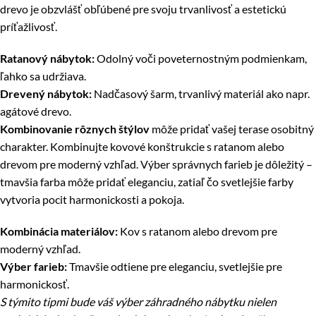
drevo je obzvlášť obľúbené pre svoju trvanlivosť a estetickú
príťažlivosť.
Ratanový nábytok:
Odolný voči poveternostným podmienkam,
ľahko sa udržiava.
Drevený nábytok:
Nadčasový šarm, trvanlivý materiál ako napr.
agátové drevo.
Kombinovanie rôznych štýlov
môže pridať vašej terase osobitný
charakter. Kombinujte kovové konštrukcie s ratanom alebo
drevom pre moderný vzhľad. Výber správnych farieb je dôležitý –
tmavšia farba môže pridať eleganciu, zatiaľ čo svetlejšie farby
vytvoria pocit harmonickosti a pokoja.
Kombinácia materiálov:
Kov s ratanom alebo drevom pre
moderný vzhľad.
Výber farieb:
Tmavšie odtiene pre eleganciu, svetlejšie pre
harmonickosť.
S týmito tipmi bude váš výber záhradného nábytku nielen