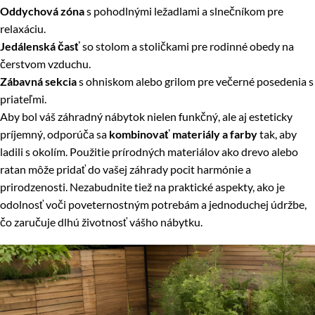
Oddychová zóna
s pohodlnými ležadlami a slnečníkom pre
relaxáciu.
Jedálenská časť
so stolom a stoličkami pre rodinné obedy na
čerstvom vzduchu.
Zábavná sekcia
s ohniskom alebo grilom pre večerné posedenia s
priateľmi.
Aby bol váš záhradný nábytok nielen funkčný, ale aj esteticky
príjemný, odporúča sa
kombinovať materiály a farby
tak, aby
ladili s okolím. Použitie prírodných materiálov ako drevo alebo
ratan môže pridať do vašej záhrady pocit harmónie a
prirodzenosti. Nezabudnite tiež na praktické aspekty, ako je
odolnosť voči poveternostným potrebám a jednoduchej údržbe,
čo zaručuje dlhú životnosť vášho nábytku.