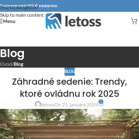
Doprava nad 100 € zadarmo.
Skip to navigation
Skip to main content
Menu
Blog
Úvod
/
Blog
BLOG
Záhradné sedenie: Trendy,
ktoré ovládnu rok 2025
0
letoss
On 21. januára 2025