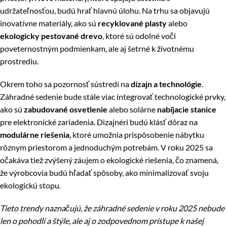
udržateľnosťou, budú hrať hlavnú úlohu. Na trhu sa objavujú
inovatívne materiály, ako sú
recyklované plasty
alebo
ekologicky pestované drevo
, ktoré sú odolné voči
poveternostným podmienkam, ale aj šetrné k životnému
prostrediu.
Okrem toho sa pozornosť sústredí na
dizajn a technológie
.
Záhradné sedenie bude stále viac integrovať technologické prvky,
ako sú
zabudované osvetlenie
alebo solárne
nabíjacie stanice
pre elektronické zariadenia. Dizajnéri budú klásť dôraz na
modulárne riešenia
, ktoré umožnia prispôsobenie nábytku
rôznym priestorom a jednoduchým potrebám. V roku 2025 sa
očakáva tiež zvýšený záujem o ekologické riešenia, čo znamená,
že výrobcovia budú hľadať spôsoby, ako minimalizovať svoju
ekologickú stopu.
Tieto trendy naznačujú, že záhradné sedenie v roku 2025 nebude
len o pohodlí a štýle, ale aj o zodpovednom prístupe k našej