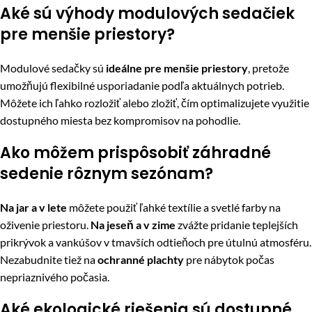
Aké sú výhody modulových sedačiek
pre menšie priestory?
Modulové sedačky sú
ideálne pre menšie priestory
, pretože
umožňujú flexibilné usporiadanie podľa aktuálnych potrieb.
Môžete ich ľahko rozložiť alebo zložiť, čím optimalizujete využitie
dostupného miesta bez kompromisov na pohodlie.
Ako môžem prispôsobiť záhradné
sedenie rôznym sezónam?
Na jar a v lete
môžete použiť ľahké textílie a svetlé farby na
oživenie priestoru.
Na jeseň a v zime
zvážte pridanie teplejších
prikrývok a vankúšov v tmavších odtieňoch pre útulnú atmosféru.
Nezabudnite tiež na
ochranné plachty
pre nábytok počas
nepriaznivého počasia.
Aké ekologické riešenia sú dostupné