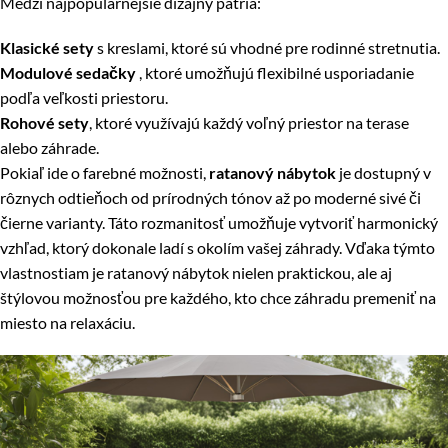
Medzi najpopulárnejšie dizajny patria:
Klasické sety
s kreslami, ktoré sú vhodné pre rodinné stretnutia.
Modulové sedačky
, ktoré umožňujú flexibilné usporiadanie
podľa veľkosti priestoru.
Rohové sety
, ktoré využívajú každý voľný priestor na terase
alebo záhrade.
Pokiaľ ide o farebné možnosti,
ratanový nábytok
je dostupný v
rôznych odtieňoch od prírodných tónov až po moderné sivé či
čierne varianty. Táto rozmanitosť umožňuje vytvoriť harmonický
vzhľad, ktorý dokonale ladí s okolím vašej záhrady. Vďaka týmto
vlastnostiam je ratanový nábytok nielen praktickou, ale aj
štýlovou možnosťou pre každého, kto chce záhradu premeniť na
miesto na relaxáciu.