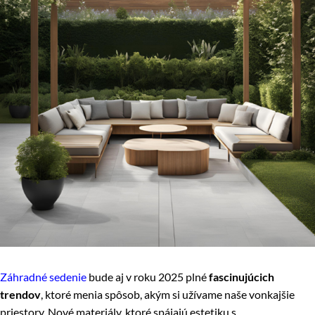
Záhradné sedenie
bude aj v roku 2025 plné
fascinujúcich
trendov
, ktoré menia spôsob, akým si užívame naše vonkajšie
priestory. Nové materiály, ktoré spájajú estetiku s