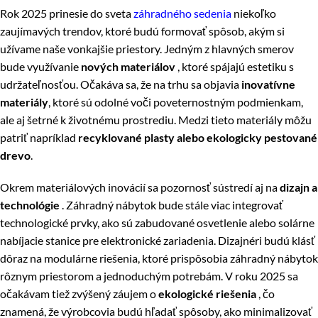
Rok 2025 prinesie do sveta
záhradného sedenia
niekoľko
zaujímavých trendov, ktoré budú formovať spôsob, akým si
užívame naše vonkajšie priestory. Jedným z hlavných smerov
bude využívanie
nových materiálov
, ktoré spájajú estetiku s
udržateľnosťou. Očakáva sa, že na trhu sa objavia
inovatívne
materiály
, ktoré sú odolné voči poveternostným podmienkam,
ale aj šetrné k životnému prostrediu. Medzi tieto materiály môžu
patriť napríklad
recyklované plasty alebo ekologicky pestované
drevo
.
Okrem materiálových inovácií sa pozornosť sústredí aj na
dizajn a
technológie
. Záhradný nábytok bude stále viac integrovať
technologické prvky, ako sú zabudované osvetlenie alebo solárne
nabíjacie stanice pre elektronické zariadenia. Dizajnéri budú klásť
dôraz na modulárne riešenia, ktoré prispôsobia záhradný nábytok
rôznym priestorom a jednoduchým potrebám. V roku 2025 sa
očakávam tiež zvýšený záujem o
ekologické riešenia
, čo
znamená, že výrobcovia budú hľadať spôsoby, ako minimalizovať