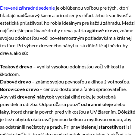
Drevené záhradné sedenie
je obľúbenou voľbou pre tých, ktorí
hľadajú
nadčasový šarm
a prirodzený vzhľad. Jeho trvanlivosť a
estetická príťažlivosť ho robia ideálnym pre každú záhradu. Medzi
najčastejšie používané druhy dreva patria
agátové drevo
, známe
svojou odolnosťou voči poveternostným požiadavkám a krásnej
textúre. Pri výbere dreveného nábytku sú dôležité aj iné druhy
dreva, ako sú:
Teakové drevo
– vyniká vysokou odolnosťou voči vlhkosti a
škodcom.
Dubové drevo
– známe svojou pevnosťou a dlhou životnosťou.
Borovicové drevo
– cenovo dostupné a ľahko spracovateľné.
Aby váš
drevený nábytok
vydržal dlhé roky, je potrebná
pravidelná údržba. Odporúča sa použiť
ochranné oleje
alebo
laky
, ktoré chránia povrch pred vlhkosťou a UV žiarením. Dôležité
je tiež nábytok ošetrovať jemnou kefkou a mydlovou vodou, aby
sa odstránili nečistoty a prach. Pri
pravidelenej starostlivosti
si
môžete byť istí, že váš drevený nábytok bude nielen funkčný, ale