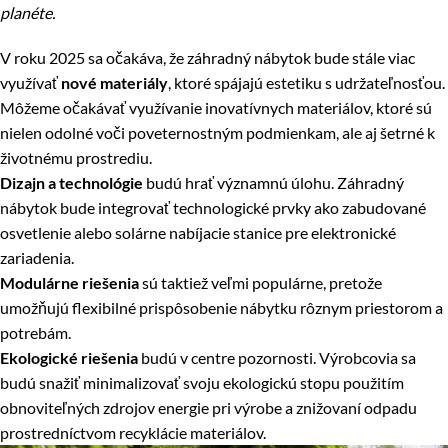
planéte.
V roku 2025 sa očakáva, že záhradný nábytok bude stále viac
využívať
nové materiály
, ktoré spájajú estetiku s udržateľnosťou.
Môžeme očakávať využívanie inovatívnych materiálov, ktoré sú
nielen odolné voči poveternostným podmienkam, ale aj šetrné k
životnému prostrediu.
Dizajn a technológie
budú hrať významnú úlohu. Záhradný
nábytok bude integrovať technologické prvky ako zabudované
osvetlenie alebo solárne nabíjacie stanice pre elektronické
zariadenia.
Modulárne riešenia
sú taktiež veľmi populárne, pretože
umožňujú flexibilné prispôsobenie nábytku rôznym priestorom a
potrebám.
Ekologické riešenia
budú v centre pozornosti. Výrobcovia sa
budú snažiť minimalizovať svoju ekologickú stopu použitím
obnoviteľných zdrojov energie pri výrobe a znižovaní odpadu
prostredníctvom recyklácie materiálov.