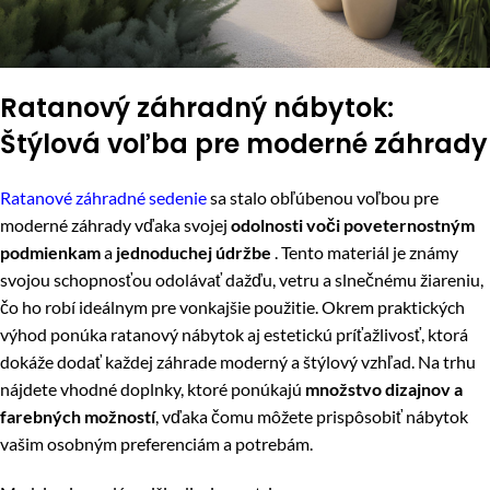
Ratanový záhradný nábytok:
Štýlová voľba pre moderné záhrady
Ratanové záhradné sedenie
sa stalo obľúbenou voľbou pre
moderné záhrady vďaka svojej
odolnosti voči poveternostným
podmienkam
a
jednoduchej údržbe
. Tento materiál je známy
svojou schopnosťou odolávať dažďu, vetru a slnečnému žiareniu,
čo ho robí ideálnym pre vonkajšie použitie. Okrem praktických
výhod ponúka ratanový nábytok aj estetickú príťažlivosť, ktorá
dokáže dodať každej záhrade moderný a štýlový vzhľad. Na trhu
nájdete vhodné doplnky, ktoré ponúkajú
množstvo dizajnov a
farebných možností
, vďaka čomu môžete prispôsobiť nábytok
vašim osobným preferenciám a potrebám.