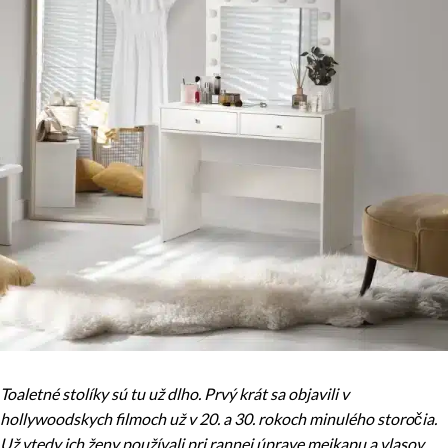
Toaletné stolíky sú tu už dlho. Prvý krát sa objavili v
hollywoodskych filmoch už v 20. a 30. rokoch minulého storočia.
Už vtedy ich ženy používali pri rannej úprave mejkapu a vlasov