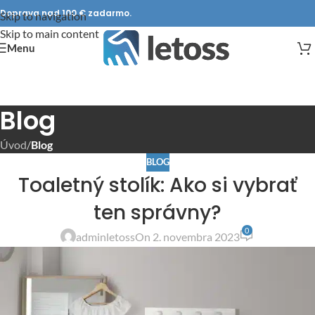
Doprava nad 100 € zadarmo.
Skip to navigation
Skip to main content
Menu
Blog
Úvod
/
Blog
BLOG
Toaletný stolík: Ako si vybrať
ten správny?
0
adminletoss
On 2. novembra 2023