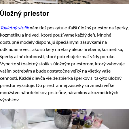
Úložný priestor
Toaletný stolík
nám tiež poskytuje ďalší úložný priestor na šperky,
kozmetiku a iné veci, ktoré používame každý deň. Mnohé
dostupné modely disponujú špeciálnymi zásuvkami na
odkladanie vecí, ako sú kefy na vlasy alebo hrebene, kozmetika,
šperky a iné drobnosti, ktoré potrebujete mať vždy poruke.
Vyberte si toaletný stolík s úložným priestorom, ktorý vyhovuje
vaším potrebám a bude dostatočne veľký na všetky vaše
cennosti. Každé dievča vie, že zbierka šperkov si takýto úložný
priestor vyžaduje. Do priestrannej zásuvky sa zmestí veľké
množstvo náhrdelníkov, prsteňov, náramkov a kozmetických
výrobkov.