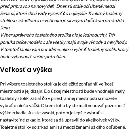
pred prípravou na nový deň. Dnes sú stále obľúbené medzi
ženami, ktoré chcú vždy vyzerať čo najlepšie. Kvalitný toaletný
stolík so zrkadlom a osvetlením je skvelým darčekom pre každú
ženu.
Výber správneho toaletného stolíka nie je jednoduchý. Trh
ponúka tisíce modelov, ale všetky majú svoje výhody a nevýhody.
V tomto článku vám poradíme, ako si vybrať toaletný stolík, ktorý
bude vyhovovať vašim potrebám.
Veľkosť a výška
Pri výbere toaletného stolíka je dôležité zohľadniť veľkosť
miestnosti a jej dizajn. Do úzkej miestnosti bude vhodnejší malý
toaletný stolík, zatiaľ čo v priestrannej miestnosti si môžete
vybrať o niečo väčší. Okrem toho by ste mali venovať pozornosť
výške zrkadla. Ak ste vysokí, potom je lepšie vybrať si
nastaviteľné zrkadlo, ktoré sa dá upraviť do akejkoľvek výšky.
Toaletné stolíky so zrkadlami sú medzi ženami už dlho obľúbené.