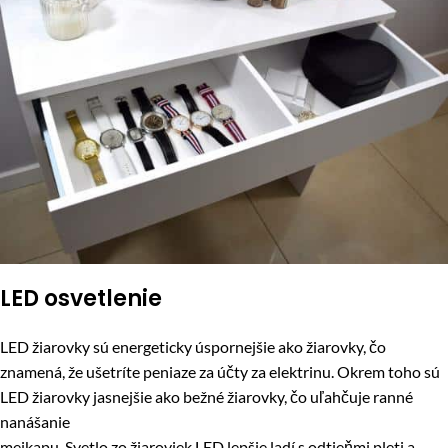
LED osvetlenie
LED žiarovky sú energeticky úspornejšie ako žiarovky, čo
znamená, že ušetríte peniaze za účty za elektrinu. Okrem toho sú
LED žiarovky jasnejšie ako bežné žiarovky, čo uľahčuje ranné
nanášanie
mejkapu. Svetlo zo žiaroviek LED lepšie ladí s odtieňmi pleti a