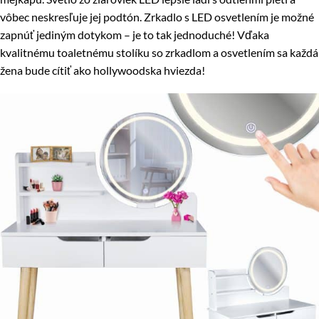
vôbec neskresľuje jej podtón. Zrkadlo s LED osvetlením je možné
zapnúť jediným dotykom – je to tak jednoduché! Vďaka
kvalitnému toaletnému stolíku so zrkadlom a osvetlením sa každá
žena bude cítiť ako hollywoodska hviezda!