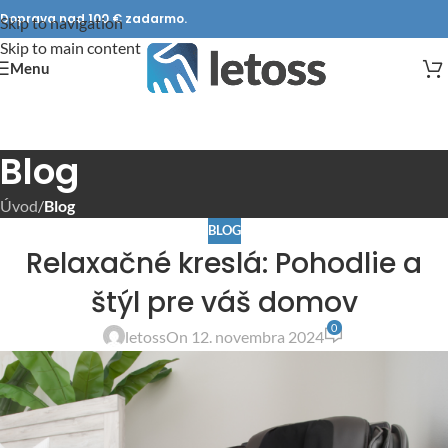
Doprava nad 100 € zadarmo.
Skip to navigation
Skip to main content
Menu
Blog
Úvod
/
Blog
BLOG
Relaxačné kreslá: Pohodlie a
štýl pre váš domov
0
letoss
On 12. novembra 2024