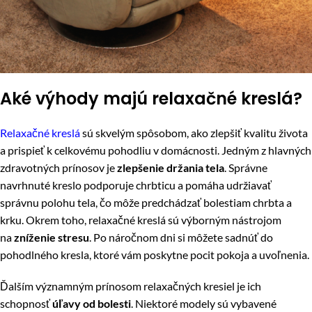
Aké výhody majú relaxačné kreslá?
Relaxačné kreslá
sú skvelým spôsobom, ako zlepšiť kvalitu života
a prispieť k celkovému pohodliu v domácnosti. Jedným z hlavných
zdravotných prínosov je
zlepšenie držania tela
. Správne
navrhnuté kreslo podporuje chrbticu a pomáha udržiavať
správnu polohu tela, čo môže predchádzať bolestiam chrbta a
krku. Okrem toho, relaxačné kreslá sú výborným nástrojom
na
zníženie stresu
. Po náročnom dni si môžete sadnúť do
pohodlného kresla, ktoré vám poskytne pocit pokoja a uvoľnenia.
Ďalším významným prínosom relaxačných kresiel je ich
schopnosť
úľavy od bolesti
. Niektoré modely sú vybavené