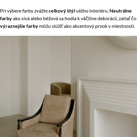
Pri výbere farby zvážte
celkový štýl
vášho interiéru.
Neutrálne
farby
ako sivá alebo béžová sa hodia k väčšine dekorácií, zatiaľ čo
výraznejšie farby
môžu slúžiť ako akcentový prvok v miestnosti.