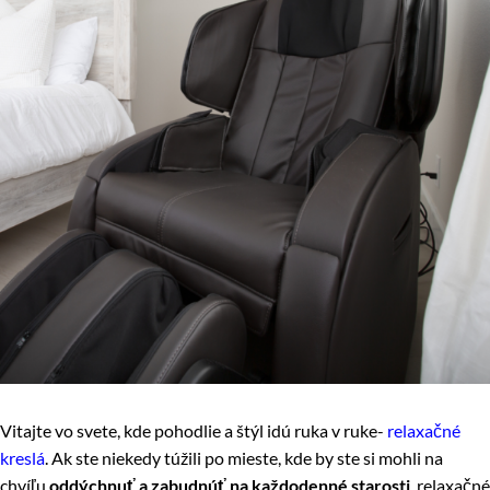
Vitajte vo svete, kde pohodlie a štýl idú ruka v ruke-
relaxačné
kreslá
. Ak ste niekedy túžili po mieste, kde by ste si mohli na
chvíľu
oddýchnuť a zabudnúť na každodenné starosti
, relaxačné