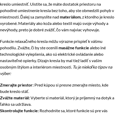
kreslo umiestniť. Uistite sa, že máte dostatok priestoru na
pohodlné umiestnenie kresla bez toho, aby ste obmedzili pohyb v
miestnosti. Ďalej sa zamyslite nad
materiálom
, z ktorého je kreslo
vyrobené. Materiály ako koža alebo textil majú svoje výhody a
nevýhody, preto je dobré zvážiť, čo vám najviac vyhovuje.
Funkcie relaxačného kresla môžu výrazne prispieť k vášmu
pohodliu. Zvážte, či by ste ocenili
masážne funkcie
alebo iné
technologické vylepšenia, ako sú elektrické ovládanie alebo
nastaviteľné opierky. Dizajn kresla by mal tiež ladiť s vaším
osobným štýlom a interiérom miestnosti.
Tu je niekoľko tipov na
výber:
Zmerajte priestor:
Pred kúpou si presne zmerajte miesto, kde
bude kreslo stáť.
Zvážte materiál:
Vyberte si materiál, ktorý je príjemný na dotyk a
ľahko sa udržiava.
Skontrolujte funkcie:
Rozhodnite sa, ktoré funkcie sú pre vás