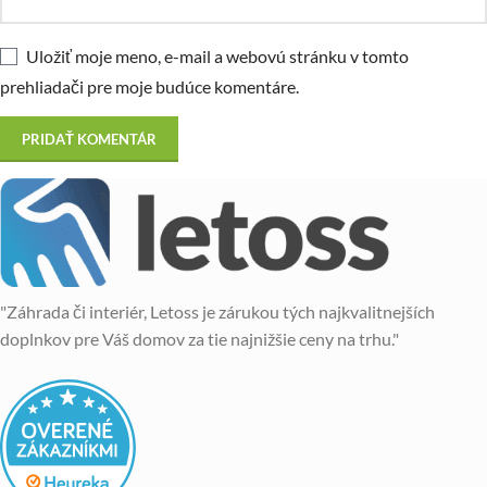
Uložiť moje meno, e-mail a webovú stránku v tomto
prehliadači pre moje budúce komentáre.
"Záhrada či interiér, Letoss je zárukou tých najkvalitnejších
doplnkov pre Váš domov za tie najnižšie ceny na trhu."