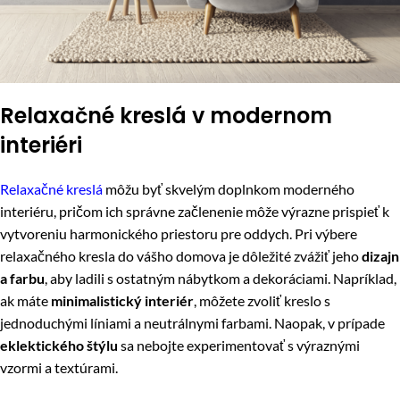
Relaxačné kreslá v modernom
interiéri
Relaxačné kreslá
môžu byť skvelým doplnkom moderného
interiéru, pričom ich správne začlenenie môže výrazne prispieť k
vytvoreniu harmonického priestoru pre oddych. Pri výbere
relaxačného kresla do vášho domova je dôležité zvážiť jeho
dizajn
a farbu
, aby ladili s ostatným nábytkom a dekoráciami. Napríklad,
ak máte
minimalistický interiér
, môžete zvoliť kreslo s
jednoduchými líniami a neutrálnymi farbami. Naopak, v prípade
eklektického štýlu
sa nebojte experimentovať s výraznými
vzormi a textúrami.