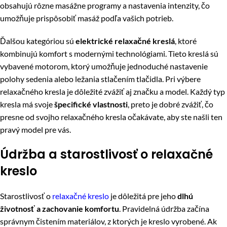
obsahujú rôzne masážne programy a nastavenia intenzity, čo
umožňuje prispôsobiť masáž podľa vašich potrieb.
Ďalšou kategóriou sú
elektrické relaxačné kreslá
, ktoré
kombinujú komfort s modernými technológiami. Tieto kreslá sú
vybavené motorom, ktorý umožňuje jednoduché nastavenie
polohy sedenia alebo ležania stlačením tlačidla. Pri výbere
relaxačného kresla je dôležité zvážiť aj značku a model.
Každý typ
kresla má svoje
špecifické vlastnosti
, preto je dobré zvážiť, čo
presne od svojho relaxačného kresla očakávate, aby ste našli ten
pravý model pre vás.
Údržba a starostlivosť o relaxačné
kreslo
Starostlivosť o
relaxačné kreslo
je dôležitá pre jeho
dlhú
životnosť a zachovanie komfortu
. Pravidelná údržba začína
správnym čistením materiálov, z ktorých je kreslo vyrobené. Ak