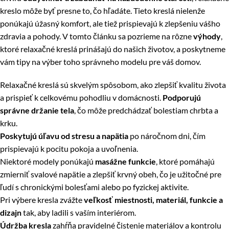
kreslo môže byť presne to, čo hľadáte. Tieto kreslá nielenže
ponúkajú úžasný komfort, ale tiež prispievajú k zlepšeniu vášho
zdravia a pohody. V tomto článku sa pozrieme na rôzne
výhody
,
ktoré relaxačné kreslá prinášajú do našich životov, a poskytneme
vám tipy na výber toho správneho modelu pre váš domov.
Relaxačné kreslá sú skvelým spôsobom, ako zlepšiť kvalitu života
a prispieť k celkovému pohodliu v domácnosti.
Podporujú
správne držanie tela
, čo môže predchádzať bolestiam chrbta a
krku.
Poskytujú úľavu od stresu a napätia
po náročnom dni, čím
prispievajú k pocitu pokoja a uvoľnenia.
Niektoré modely ponúkajú
masážne funkcie
, ktoré pomáhajú
zmierniť svalové napätie a zlepšiť krvný obeh, čo je užitočné pre
ľudí s chronickými bolesťami alebo po fyzickej aktivite.
Pri výbere kresla zvážte
veľkosť miestnosti, materiál, funkcie a
dizajn
tak, aby ladili s vaším interiérom.
Údržba kresla
zahŕňa pravidelné čistenie materiálov a kontrolu