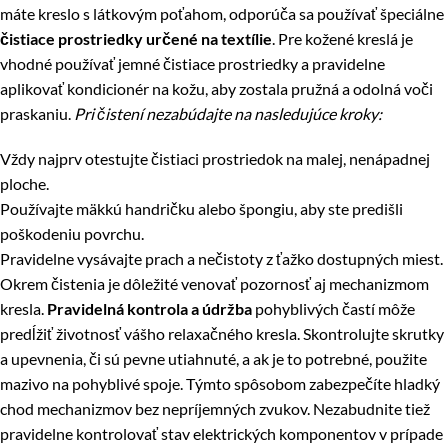
máte kreslo s látkovým poťahom, odporúča sa používať špeciálne
čistiace prostriedky určené na textílie
. Pre kožené kreslá je
vhodné používať jemné čistiace prostriedky a pravidelne
aplikovať kondicionér na kožu, aby zostala pružná a odolná voči
praskaniu.
Pri čistení nezabúdajte na nasledujúce kroky:
Vždy najprv otestujte čistiaci prostriedok na malej, nenápadnej
ploche.
Používajte mäkkú handričku alebo špongiu, aby ste predišli
poškodeniu povrchu.
Pravidelne vysávajte prach a nečistoty z ťažko dostupných miest.
Okrem čistenia je dôležité venovať pozornosť aj mechanizmom
kresla.
Pravidelná kontrola a údržba
pohyblivých častí môže
predĺžiť životnosť vášho relaxačného kresla. Skontrolujte skrutky
a upevnenia, či sú pevne utiahnuté, a ak je to potrebné, použite
mazivo na pohyblivé spoje. Týmto spôsobom zabezpečíte hladký
chod mechanizmov bez nepríjemných zvukov. Nezabudnite tiež
pravidelne kontrolovať stav elektrických komponentov v prípade