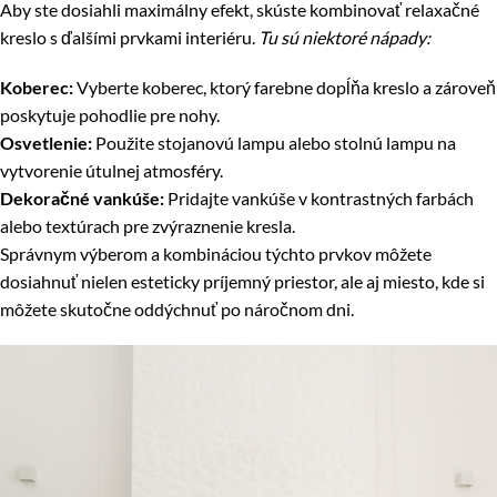
Aby ste dosiahli maximálny efekt, skúste kombinovať relaxačné
kreslo s ďalšími prvkami interiéru.
Tu sú niektoré nápady:
Koberec:
Vyberte koberec, ktorý farebne dopĺňa kreslo a zároveň
poskytuje pohodlie pre nohy.
Osvetlenie:
Použite stojanovú lampu alebo stolnú lampu na
vytvorenie útulnej atmosféry.
Dekoračné vankúše:
Pridajte vankúše v kontrastných farbách
alebo textúrach pre zvýraznenie kresla.
Správnym výberom a kombináciou týchto prvkov môžete
dosiahnuť nielen esteticky príjemný priestor, ale aj miesto, kde si
môžete skutočne oddýchnuť po náročnom dni.