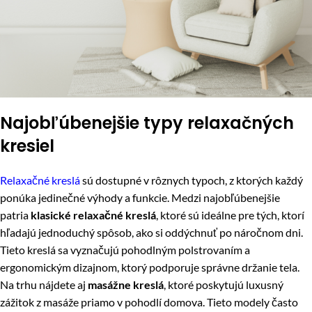
Najobľúbenejšie typy relaxačných
kresiel
Relaxačné kreslá
sú dostupné v rôznych typoch, z ktorých každý
ponúka jedinečné výhody a funkcie. Medzi najobľúbenejšie
patria
klasické relaxačné kreslá
, ktoré sú ideálne pre tých, ktorí
hľadajú jednoduchý spôsob, ako si oddýchnuť po náročnom dni.
Tieto kreslá sa vyznačujú pohodlným polstrovaním a
ergonomickým dizajnom, ktorý podporuje správne držanie tela.
Na trhu nájdete aj
masážne kreslá
, ktoré poskytujú luxusný
zážitok z masáže priamo v pohodlí domova. Tieto modely často