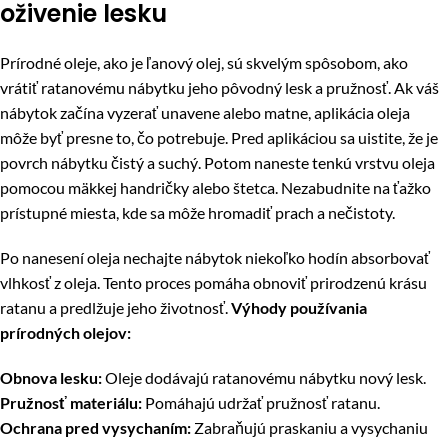
oživenie lesku
Prírodné oleje, ako je ľanový olej, sú skvelým spôsobom, ako
vrátiť ratanovému nábytku jeho pôvodný lesk a pružnosť. Ak váš
nábytok začína vyzerať unavene alebo matne, aplikácia oleja
môže byť presne to, čo potrebuje. Pred aplikáciou sa uistite, že je
povrch nábytku čistý a suchý. Potom naneste tenkú vrstvu oleja
pomocou mäkkej handričky alebo štetca. Nezabudnite na ťažko
prístupné miesta, kde sa môže hromadiť prach a nečistoty.
Po nanesení oleja nechajte nábytok niekoľko hodín absorbovať
vlhkosť z oleja. Tento proces pomáha obnoviť prirodzenú krásu
ratanu a predlžuje jeho životnosť.
Výhody používania
prírodných olejov:
Obnova lesku:
Oleje dodávajú ratanovému nábytku nový lesk.
Pružnosť materiálu:
Pomáhajú udržať pružnosť ratanu.
Ochrana pred vysychaním:
Zabraňujú praskaniu a vysychaniu