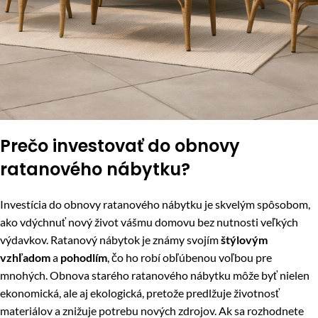
Prečo investovať do obnovy
ratanového nábytku?
Investícia do obnovy ratanového nábytku je skvelým spôsobom,
ako vdýchnuť nový život vášmu domovu bez nutnosti veľkých
výdavkov. Ratanový nábytok je známy svojím
štýlovým
vzhľadom
a
pohodlím
, čo ho robí obľúbenou voľbou pre
mnohých. Obnova starého ratanového nábytku môže byť nielen
ekonomická, ale aj ekologická, pretože predlžuje životnosť
materiálov a znižuje potrebu nových zdrojov. Ak sa rozhodnete