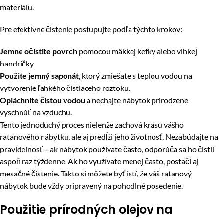
materiálu.
Pre efektívne čistenie postupujte podľa týchto krokov:
Jemne očistite povrch
pomocou mäkkej kefky alebo vlhkej
handričky.
Použite jemný saponát
, ktorý zmiešate s teplou vodou na
vytvorenie ľahkého čistiaceho roztoku.
Opláchnite čistou vodou
a nechajte nábytok prirodzene
vyschnúť na vzduchu.
Tento jednoduchý proces nielenže zachová krásu vášho
ratanového nábytku, ale aj predĺži jeho životnosť. Nezabúdajte na
pravidelnosť – ak nábytok používate často, odporúča sa ho čistiť
aspoň raz týždenne. Ak ho využívate menej často, postačí aj
mesačné čistenie. Takto si môžete byť istí, že váš ratanový
nábytok bude vždy pripravený na pohodlné posedenie.
Použitie prírodných olejov na