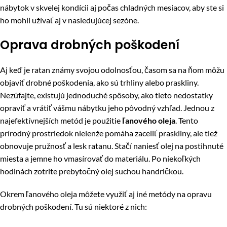
nábytok v skvelej kondícii aj počas chladných mesiacov, aby ste si
ho mohli užívať aj v nasledujúcej sezóne.
Oprava drobných poškodení
Aj keď je ratan známy svojou odolnosťou, časom sa na ňom môžu
objaviť drobné poškodenia, ako sú trhliny alebo praskliny.
Nezúfajte, existujú jednoduché spôsoby, ako tieto nedostatky
opraviť a vrátiť vášmu nábytku jeho pôvodný vzhľad. Jednou z
najefektívnejších metód je použitie
ľanového oleja
. Tento
prírodný prostriedok nielenže pomáha zaceliť praskliny, ale tiež
obnovuje pružnosť a lesk ratanu. Stačí naniesť olej na postihnuté
miesta a jemne ho vmasírovať do materiálu. Po niekoľkých
hodinách zotrite prebytočný olej suchou handričkou.
Okrem ľanového oleja môžete využiť aj iné metódy na opravu
drobných poškodení. Tu sú niektoré z nich: