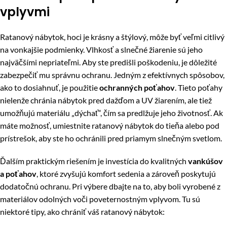
vplyvmi
Ratanový nábytok, hoci je krásny a štýlový, môže byť veľmi citlivý
na vonkajšie podmienky. Vlhkosť a slnečné žiarenie sú jeho
najväčšími nepriateľmi. Aby ste predišli poškodeniu, je dôležité
zabezpečiť mu správnu ochranu. Jedným z efektívnych spôsobov,
ako to dosiahnuť, je použitie
ochranných poťahov
. Tieto poťahy
nielenže chránia nábytok pred dažďom a UV žiarením, ale tiež
umožňujú materiálu „dýchať“, čím sa predlžuje jeho životnosť. Ak
máte možnosť, umiestnite ratanový nábytok do tieňa alebo pod
prístrešok, aby ste ho ochránili pred priamym slnečným svetlom.
Ďalším praktickým riešením je investícia do kvalitných
vankúšov
a poťahov
, ktoré zvyšujú komfort sedenia a zároveň poskytujú
dodatočnú ochranu. Pri výbere dbajte na to, aby boli vyrobené z
materiálov odolných voči poveternostným vplyvom. Tu sú
niektoré tipy, ako chrániť váš ratanový nábytok: