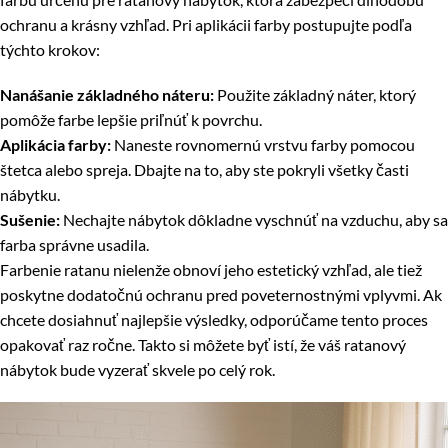
ochranu a krásny vzhľad. Pri aplikácii farby postupujte podľa
týchto krokov:
Nanášanie základného náteru:
Použite základný náter, ktorý
pomôže farbe lepšie priľnúť k povrchu.
Aplikácia farby:
Naneste rovnomernú vrstvu farby pomocou
štetca alebo spreja. Dbajte na to, aby ste pokryli všetky časti
nábytku.
Sušenie:
Nechajte nábytok dôkladne vyschnúť na vzduchu, aby sa
farba správne usadila.
Farbenie ratanu nielenže obnoví jeho estetický vzhľad, ale tiež
poskytne dodatočnú ochranu pred poveternostnými vplyvmi. Ak
chcete dosiahnuť najlepšie výsledky, odporúčame tento proces
opakovať raz ročne. Takto si môžete byť istí, že váš ratanový
nábytok bude vyzerať skvele po celý rok.