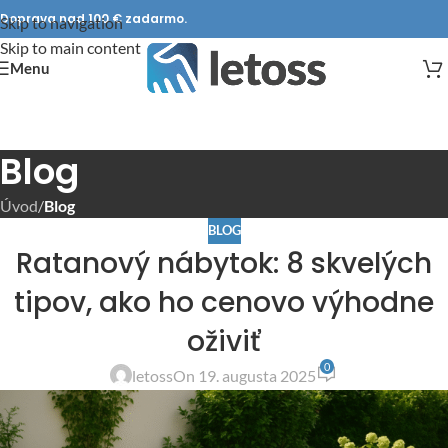
Doprava nad 100 € zadarmo.
Skip to navigation
Skip to main content
Menu
Blog
Úvod
/
Blog
BLOG
Ratanový nábytok: 8 skvelých
tipov, ako ho cenovo výhodne
oživiť
0
letoss
On 19. augusta 2025