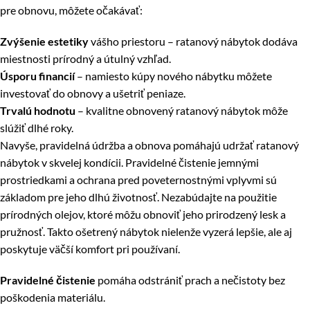
pre obnovu, môžete očakávať:
Zvýšenie estetiky
vášho priestoru – ratanový nábytok dodáva
miestnosti prírodný a útulný vzhľad.
Úsporu financií
– namiesto kúpy nového nábytku môžete
investovať do obnovy a ušetriť peniaze.
Trvalú hodnotu
– kvalitne obnovený ratanový nábytok môže
slúžiť dlhé roky.
Navyše, pravidelná údržba a obnova pomáhajú udržať ratanový
nábytok v skvelej kondícii. Pravidelné čistenie jemnými
prostriedkami a ochrana pred poveternostnými vplyvmi sú
základom pre jeho dlhú životnosť. Nezabúdajte na použitie
prírodných olejov, ktoré môžu obnoviť jeho prirodzený lesk a
pružnosť. Takto ošetrený nábytok nielenže vyzerá lepšie, ale aj
poskytuje väčší komfort pri používaní.
Pravidelné čistenie
pomáha odstrániť prach a nečistoty bez
poškodenia materiálu.