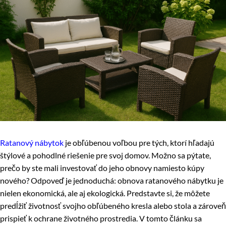
Ratanový nábytok
je obľúbenou voľbou pre tých, ktorí hľadajú
štýlové a pohodlné riešenie pre svoj domov. Možno sa pýtate,
prečo by ste mali investovať do jeho obnovy namiesto kúpy
nového? Odpoveď je jednoduchá: obnova ratanového nábytku je
nielen ekonomická, ale aj ekologická. Predstavte si, že môžete
predĺžiť životnosť svojho obľúbeného kresla alebo stola a zároveň
prispieť k ochrane životného prostredia. V tomto článku sa