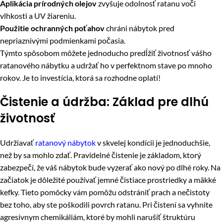
Aplikácia prírodných olejov
zvyšuje odolnosť ratanu voči
vlhkosti a UV žiareniu.
Použitie ochranných poťahov
chráni nábytok pred
nepriaznivými podmienkami počasia.
Týmto spôsobom môžete jednoducho predĺžiť životnosť vášho
ratanového nábytku a udržať ho v perfektnom stave po mnoho
rokov. Je to investícia, ktorá sa rozhodne oplatí!
Čistenie a údržba: Základ pre dlhú
životnosť
Udržiavať
ratanový nábytok
v skvelej kondícii je jednoduchšie,
než by sa mohlo zdať. Pravidelné čistenie je základom, ktorý
zabezpečí, že váš nábytok bude vyzerať ako nový po dlhé roky. Na
začiatok je dôležité používať jemné čistiace prostriedky a mäkké
kefky. Tieto pomôcky vám pomôžu odstrániť prach a nečistoty
bez toho, aby ste poškodili povrch ratanu. Pri čistení sa vyhnite
agresívnym chemikáliám, ktoré by mohli narušiť štruktúru