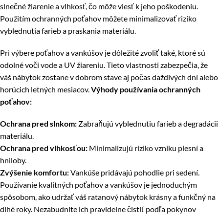
slnečné žiarenie a vlhkosť, čo môže viesť k jeho poškodeniu.
Použitím ochranných poťahov môžete minimalizovať riziko
vyblednutia farieb a praskania materiálu.
Pri výbere poťahov a vankúšov je dôležité zvoliť také, ktoré sú
odolné voči vode a UV žiareniu. Tieto vlastnosti zabezpečia, že
váš nábytok zostane v dobrom stave aj počas daždivých dní alebo
horúcich letných mesiacov.
Výhody používania ochranných
poťahov:
Ochrana pred slnkom:
Zabraňujú vyblednutiu farieb a degradácii
materiálu.
Ochrana pred vlhkosťou:
Minimalizujú riziko vzniku plesní a
hniloby.
Zvýšenie komfortu:
Vankúše pridávajú pohodlie pri sedení.
Používanie kvalitných poťahov a vankúšov je jednoduchým
spôsobom, ako udržať váš ratanový nábytok krásny a funkčný na
dlhé roky. Nezabudnite ich pravidelne čistiť podľa pokynov