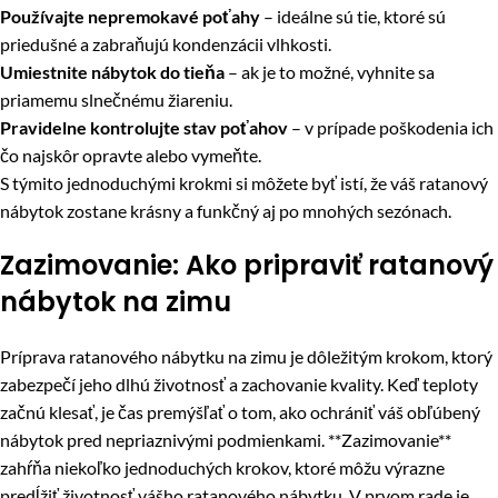
Používajte nepremokavé poťahy
– ideálne sú tie, ktoré sú
priedušné a zabraňujú kondenzácii vlhkosti.
Umiestnite nábytok do tieňa
– ak je to možné, vyhnite sa
priamemu slnečnému žiareniu.
Pravidelne kontrolujte stav poťahov
– v prípade poškodenia ich
čo najskôr opravte alebo vymeňte.
S týmito jednoduchými krokmi si môžete byť istí, že váš ratanový
nábytok zostane krásny a funkčný aj po mnohých sezónach.
Zazimovanie: Ako pripraviť ratanový
nábytok na zimu
Príprava ratanového nábytku na zimu je dôležitým krokom, ktorý
zabezpečí jeho dlhú životnosť a zachovanie kvality. Keď teploty
začnú klesať, je čas premýšľať o tom, ako ochrániť váš obľúbený
nábytok pred nepriaznivými podmienkami. **Zazimovanie**
zahŕňa niekoľko jednoduchých krokov, ktoré môžu výrazne
predĺžiť životnosť vášho ratanového nábytku. V prvom rade je