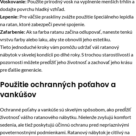
Voskovanie:
Použite prírodný vosk na vyplnenie menších trhlín a
dodajte povrchu hladký vzhľad.
Lepenie:
Pre väčšie praskliny zvážte použitie špeciálneho lepidla
na ratan, ktoré zabezpečí pevné spojenie.
Zafarbenie:
Ak sa farba ratanu začína odlupovať, naneste tenkú
vrstvu farby alebo laku, aby ste obnovili jeho estetiku.
Tieto jednoduché kroky vám pomôžu udržať váš ratanový
nábytok v skvelej kondícii po dlhé roky. S trochou starostlivosti a
pozornosti môžete predĺžiť jeho životnosť a zachovať jeho krásu
pre ďalšie generácie.
Použitie ochranných poťahov a
vankúšov
Ochranné poťahy a vankúše sú skvelým spôsobom, ako predĺžiť
životnosť vášho ratanového nábytku. Nielenže zvyšujú komfort
sedenia, ale tiež poskytujú účinnú ochranu pred nepriaznivými
poveternostnými podmienkami. Ratanový nábytok je citlivý na