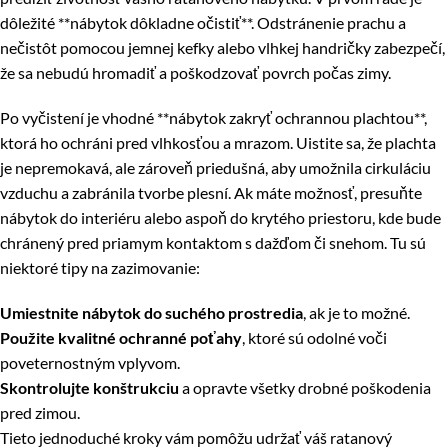
dôležité **nábytok dôkladne očistiť**. Odstránenie prachu a
nečistôt pomocou jemnej kefky alebo vlhkej handričky zabezpečí,
že sa nebudú hromadiť a poškodzovať povrch počas zimy.
Po vyčistení je vhodné **nábytok zakryť ochrannou plachtou**,
ktorá ho ochráni pred vlhkosťou a mrazom. Uistite sa, že plachta
je nepremokavá, ale zároveň priedušná, aby umožnila cirkuláciu
vzduchu a zabránila tvorbe plesní. Ak máte možnosť, presuňte
nábytok do interiéru alebo aspoň do krytého priestoru, kde bude
chránený pred priamym kontaktom s dažďom či snehom. Tu sú
niektoré tipy na zazimovanie:
Umiestnite nábytok do suchého prostredia
, ak je to možné.
Použite kvalitné ochranné poťahy
, ktoré sú odolné voči
poveternostným vplyvom.
Skontrolujte konštrukciu
a opravte všetky drobné poškodenia
pred zimou.
Tieto jednoduché kroky vám pomôžu udržať váš ratanový