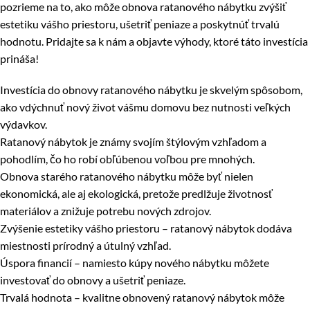
pozrieme na to, ako môže obnova ratanového nábytku zvýšiť
estetiku vášho priestoru, ušetriť peniaze a poskytnúť trvalú
hodnotu. Pridajte sa k nám a objavte výhody, ktoré táto investícia
prináša!
Investícia do obnovy ratanového nábytku je skvelým spôsobom,
ako vdýchnuť nový život vášmu domovu bez nutnosti veľkých
výdavkov.
Ratanový nábytok je známy svojím štýlovým vzhľadom a
pohodlím, čo ho robí obľúbenou voľbou pre mnohých.
Obnova starého ratanového nábytku môže byť nielen
ekonomická, ale aj ekologická, pretože predlžuje životnosť
materiálov a znižuje potrebu nových zdrojov.
Zvýšenie estetiky vášho priestoru – ratanový nábytok dodáva
miestnosti prírodný a útulný vzhľad.
Úspora financií – namiesto kúpy nového nábytku môžete
investovať do obnovy a ušetriť peniaze.
Trvalá hodnota – kvalitne obnovený ratanový nábytok môže