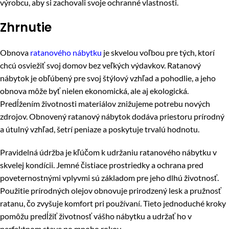
výrobcu, aby si zachovali svoje ochranné vlastnosti.
Zhrnutie
Obnova
ratanového nábytku
je skvelou voľbou pre tých, ktorí
chcú osviežiť svoj domov bez veľkých výdavkov. Ratanový
nábytok je obľúbený pre svoj štýlový vzhľad a pohodlie, a jeho
obnova môže byť nielen ekonomická, ale aj ekologická.
Predĺžením životnosti materiálov znižujeme potrebu nových
zdrojov. Obnovený ratanový nábytok dodáva priestoru prírodný
a útulný vzhľad, šetrí peniaze a poskytuje trvalú hodnotu.
Pravidelná údržba je kľúčom k udržaniu ratanového nábytku v
skvelej kondícii. Jemné čistiace prostriedky a ochrana pred
poveternostnými vplyvmi sú základom pre jeho dlhú životnosť.
Použitie prírodných olejov obnovuje prirodzený lesk a pružnosť
ratanu, čo zvyšuje komfort pri používaní. Tieto jednoduché kroky
pomôžu predĺžiť životnosť vášho nábytku a udržať ho v
perfektnom stave po mnoho rokov.