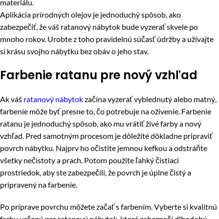
materiálu.
Aplikácia prírodných olejov je jednoduchý spôsob, ako
zabezpečiť, že váš ratanový nábytok bude vyzerať skvele po
mnoho rokov. Urobte z toho pravidelnú súčasť údržby a užívajte
si krásu svojho nábytku bez obáv o jeho stav.
Farbenie ratanu pre nový vzhľad
Ak váš
ratanový nábytok
začína vyzerať vyblednutý alebo matný,
farbenie môže byť presne to, čo potrebuje na oživenie. Farbenie
ratanu je jednoduchý spôsob, ako mu vrátiť živé farby a nový
vzhľad. Pred samotným procesom je dôležité dôkladne pripraviť
povrch nábytku. Najprv ho očistite jemnou kefkou a odstráňte
všetky nečistoty a prach. Potom použite ľahký čistiaci
prostriedok, aby ste zabezpečili, že povrch je úplne čistý a
pripravený na farbenie.
Po príprave povrchu môžete začať s farbením. Vyberte si kvalitnú
farbu určenú pre ratanový nábytok, ktorá zabezpečí dlhodobú