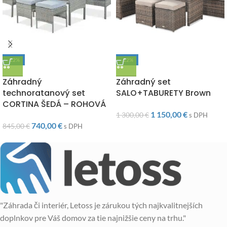
-12%
-12%
DOPRAVA ZADARMO
DOPRAVA ZADARMO
Záhradný
Záhradný set
technoratanový set
SALO+TABURETY Brown
CORTINA ŠEDÁ – ROHOVÁ
1 150,00
€
1 300,00
€
s DPH
740,00
€
845,00
€
s DPH
"Záhrada či interiér, Letoss je zárukou tých najkvalitnejších
doplnkov pre Váš domov za tie najnižšie ceny na trhu."