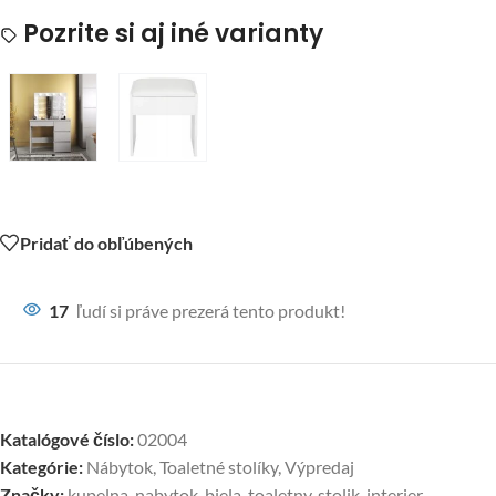
Pozrite si aj iné varianty
Pridať do obľúbených
17
ľudí si práve prezerá tento produkt!
Katalógové číslo:
02004
Kategórie:
Nábytok
,
Toaletné stolíky
,
Výpredaj
Značky:
kupelna
,
nabytok
,
biela
,
toaletny
,
stolik
,
interier