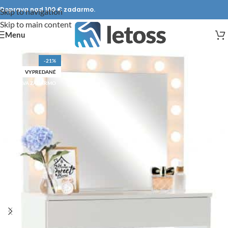
Doprava nad 100 € zadarmo.
Skip to navigation
Skip to main content
Menu
-21%
VYPREDANÉ
DOPRAVA ZADARMO