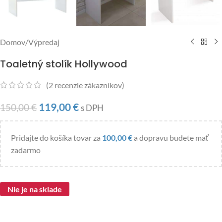
Domov
/
Výpredaj
Toaletný stolík Hollywood
(
2
recenzie zákazníkov)
119,00
€
150,00
€
s DPH
Pridajte do košíka tovar za
100,00
€
a dopravu budete mať
zadarmo
Nie je na sklade