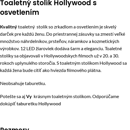
Toaletný stolík Hollywood s
osvetlením
Kvalitný
toaletný stolík so zrkadlom a osvetlením je skvelý
darček pre každú ženu. Do priestrannej zásuvky sa zmestí veľké
množstvo náhrdelníkov, prsteňov, náramkov a kozmetických
výrobkov. 12 LED žiaroviek dodáva šarm a eleganciu. Toaletné
stolíky sa objavovali v Hollywoodskych filmoch už v 20. a 30.
rokoch uplynulého storočia. S toaletným stolíkom Hollywood sa
každá žena bude cítiť ako hviezda filmového plátna.
Neobsahuje taburetku.
Potešte sa aj
Vy
krásnym toaletným stolíkom. Odporúčame
dokúpiť
taburetku Hollywood