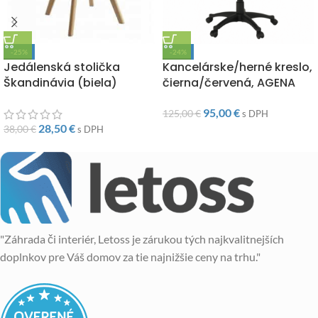
-25%
-24%
Jedálenská stolička
Kancelárske/herné kreslo,
Škandinávia (biela)
čierna/červená, AGENA
95,00
€
125,00
€
s DPH
28,50
€
38,00
€
s DPH
"Záhrada či interiér, Letoss je zárukou tých najkvalitnejších
doplnkov pre Váš domov za tie najnižšie ceny na trhu."