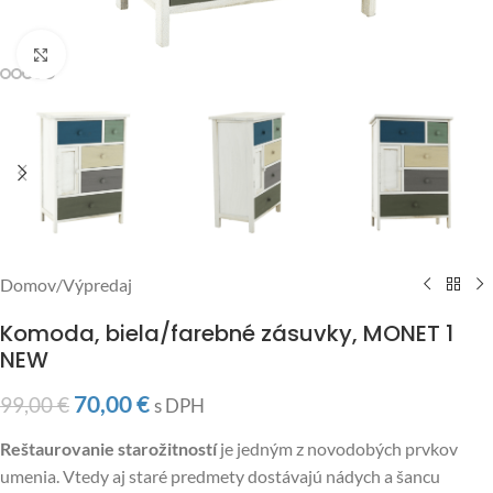
Click to enlarge
Domov
/
Výpredaj
Komoda, biela/farebné zásuvky, MONET 1
NEW
70,00
€
99,00
€
s DPH
Reštaurovanie starožitností
je jedným z novodobých prvkov
umenia. Vtedy aj staré predmety dostávajú nádych a šancu