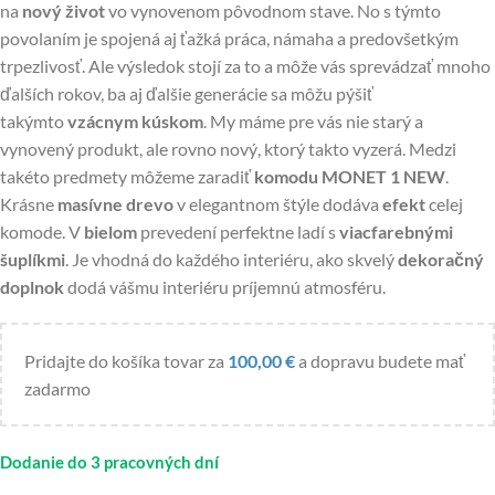
na
nový život
vo vynovenom pôvodnom stave. No s týmto
povolaním je spojená aj ťažká práca, námaha a predovšetkým
trpezlivosť. Ale výsledok stojí za to a môže vás sprevádzať mnoho
ďalších rokov, ba aj ďalšie generácie sa môžu pýšiť
takýmto
vzácnym kúskom
. My máme pre vás nie starý a
vynovený produkt, ale rovno nový, ktorý takto vyzerá. Medzi
takéto predmety môžeme zaradiť
komodu MONET 1 NEW
.
Krásne
masívne drevo
v elegantnom štýle dodáva
efekt
celej
komode. V
bielom
prevedení perfektne ladí s
viacfarebnými
šuplíkmi
. Je vhodná do každého interiéru, ako skvelý
dekoračný
doplnok
dodá vášmu interiéru príjemnú atmosféru.
Pridajte do košíka tovar za
100,00
€
a dopravu budete mať
zadarmo
Dodanie do 3 pracovných dní