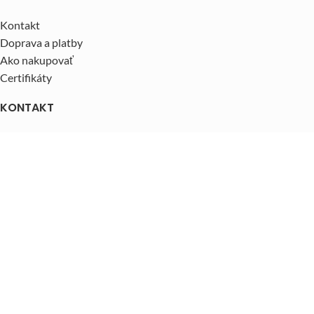
Kontakt
Doprava a platby
Ako nakupovať
Certifikáty
KONTAKT
Letoss s.r.o.
Hviezdoslavova 87/12, Tvrdošín 02744
Telefónne číslo:
0918 837 769