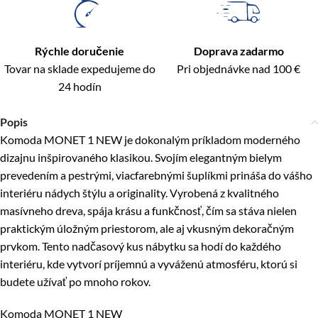
Rýchle doručenie
Doprava zadarmo
Tovar na sklade expedujeme do
Pri objednávke nad 100 €
24 hodín
Popis
Komoda MONET 1 NEW je dokonalým príkladom moderného
dizajnu inšpirovaného klasikou. Svojím elegantným bielym
prevedením a pestrými, viacfarebnými šuplíkmi prináša do vášho
interiéru nádych štýlu a originality. Vyrobená z kvalitného
masívneho dreva, spája krásu a funkčnosť, čím sa stáva nielen
praktickým úložným priestorom, ale aj vkusným dekoračným
prvkom. Tento nadčasový kus nábytku sa hodí do každého
interiéru, kde vytvorí príjemnú a vyváženú atmosféru, ktorú si
budete užívať po mnoho rokov.
Komoda MONET 1 NEW