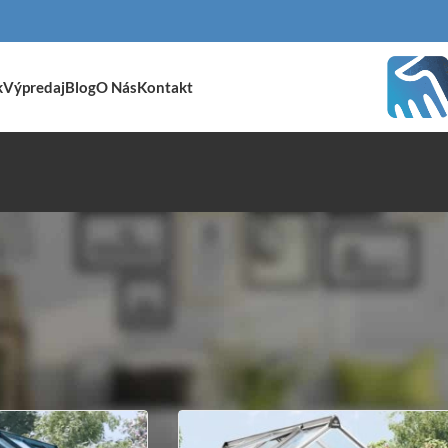
k
Výpredaj
Blog
O Nás
Kontakt
o značkou “zahrada”
/
Stránka 13
Zobraziť
9
24