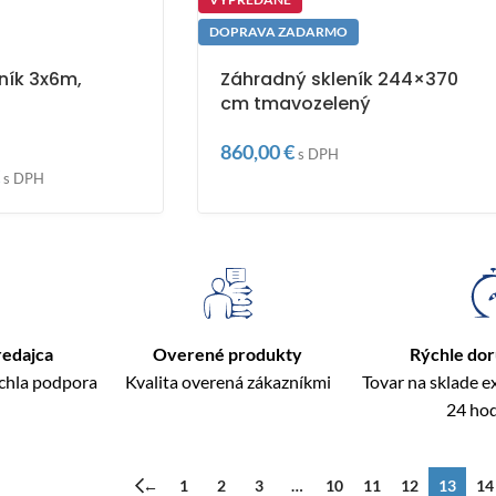
DOPRAVA ZADARMO
vník 3x6m,
Záhradný skleník 244×370
cm tmavozelený
860,00
€
s DPH
s DPH
redajca
Overené produkty
Rýchle do
ýchla podpora
Kvalita overená zákazníkmi
Tovar na sklade 
24 ho
←
1
2
3
…
10
11
12
13
14