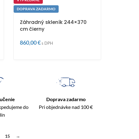
DOPRAVA ZADARMO
Záhradný skleník 244×370
cm čierny
860,00
€
s DPH
ručenie
Doprava zadarmo
expedujeme do
Pri objednávke nad 100 €
dín
15
→