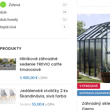
Zelená
15
dub
18
dub hnedý
12
teplá sivá
4
PRODUKTY
Hliníkové záhradné
sedenie TREVIO caffe
tmavosivé
1 400,00
€
s DPH
VYPREDANÉ
Jedálenské stoličky 2 ks
DOPRAVA ZADARM
Škandinávia, sivá farba
Záhradný skle
55,00
€
76,00
€
s DPH
čierny