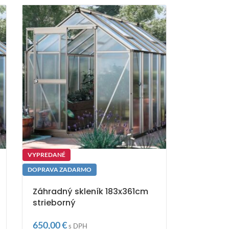
VYPREDANÉ
DOPRAVA ZADARMO
Záhradný skleník 183x361cm
strieborný
650,00
€
s DPH