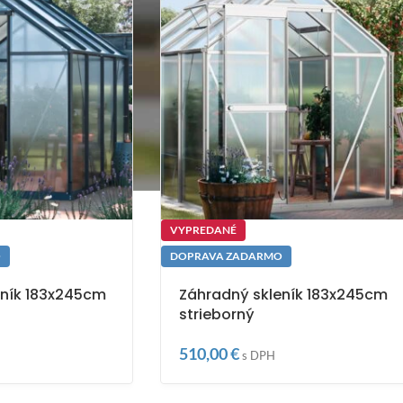
VYPREDANÉ
O
DOPRAVA ZADARMO
eník 183x245cm
Záhradný skleník 183x245cm
strieborný
510,00
€
s DPH