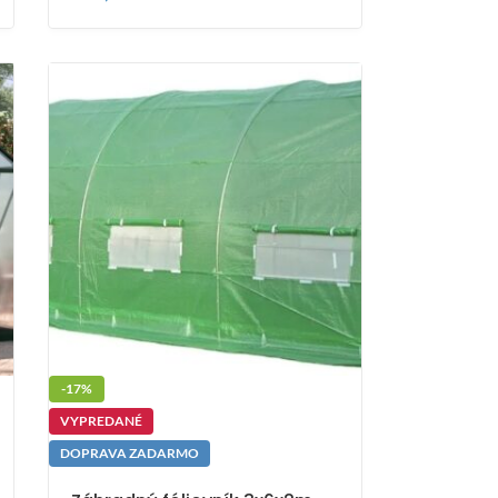
-17%
VYPREDANÉ
DOPRAVA ZADARMO