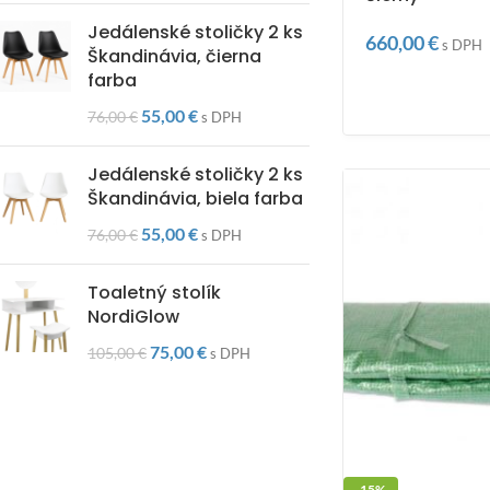
Jedálenské stoličky 2 ks
660,00
€
s DPH
Škandinávia, čierna
farba
55,00
€
76,00
€
s DPH
Jedálenské stoličky 2 ks
Škandinávia, biela farba
55,00
€
76,00
€
s DPH
Toaletný stolík
NordiGlow
75,00
€
105,00
€
s DPH
-15%