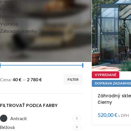
Nábytok
Fóliovníky
Fólie na fóliovníky
Výpredaj
Záhradné skleníky
FILTROVAŤ PODĽA CENY
VYPREDANÉ
Cena:
40 €
—
2 780 €
FILTER
DOPRAVA ZADARM
Záhradný skl
čierny
FILTROVAŤ PODĽA FARBY
520,00
€
s DPH
Antracit
5
Béžová
9