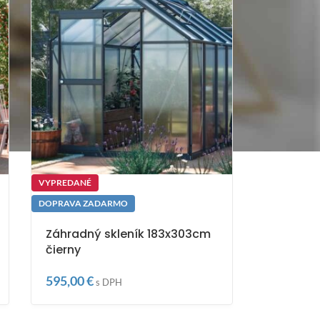
VYPREDANÉ
DOPRAVA ZADARMO
Záhradný skleník 183x303cm
čierny
595,00
€
s DPH