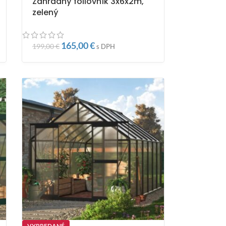
Záhradný fóliovník 3x6x2m,
zelený
165,00
€
199,00
€
s DPH
VYPREDANÉ