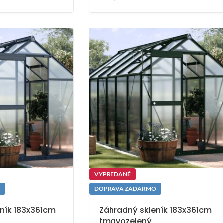
VYPREDANÉ
O
DOPRAVA ZADARMO
ník 183x361cm
Záhradný skleník 183x361cm
tmavozelený