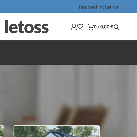
facebook
instagram
0
/
0,00
€
36