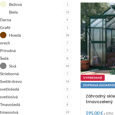
Bežová
1
Biela
12
čierna
9
Grafit
1
Hnedá
36
orech
7
Prírodná
7
Šedá
8
Sivá
42
Strieborná
7
VYPREDANÉ
Svetlé drevo
16
DOPRAVA ZADARM
svetlošedá
2
Záhradný skl
svetlosivá
1
tmavozelený
Tmavošedá
8
tmavosivá
29
595,00
€
s DPH