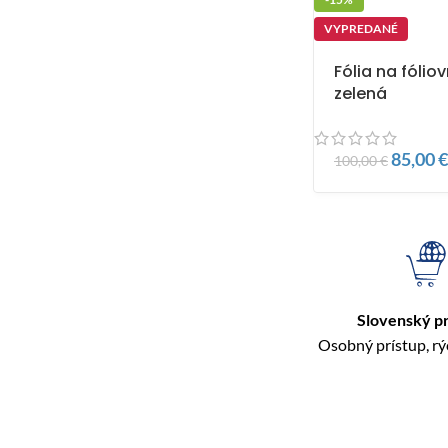
VYPREDANÉ
Fólia na fólio
zelená
85,00
€
100,00
€
Slovenský p
Osobný prístup, r