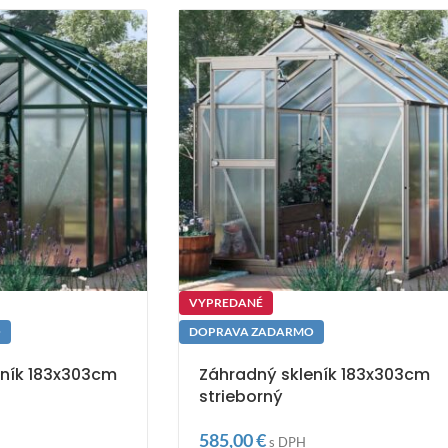
VYPREDANÉ
O
DOPRAVA ZADARMO
eník 183x303cm
Záhradný skleník 183x303cm
strieborný
585,00
€
s DPH