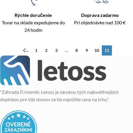
Rýchle doručenie
Doprava zadarmo
Tovar na sklade expedujeme do
Pri objednávke nad 100 €
24 hodín
←
1
2
3
…
8
9
10
11
"Záhrada či interiér, Letoss je zárukou tých najkvalitnejších
doplnkov pre Váš domov za tie najnižšie ceny na trhu."