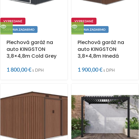
VYPREDANÉ
VYPREDANÉ
DOPRAVA ZADARMO
DOPRAVA ZADARMO
Plechová garáž na
Plechová garáž na
auto KINGSTON
auto KINGSTON
3,8×4,8m Cold Grey
3,8×4,8m Hnedá
1 800,00
€
1 900,00
€
s DPH
s DPH