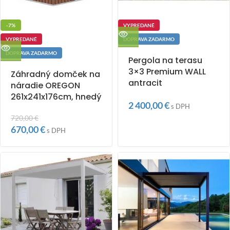
-7%
VYPREDANÉ
VYPREDANÉ
DOPRAVA ZADARMO
DOPRAVA ZADARMO
Pergola na terasu
3×3 Premium WALL
Záhradný domček na
antracit
náradie OREGON
261x241x176cm, hnedý
2 400,00
€
s DPH
720,00
€
670,00
€
s DPH