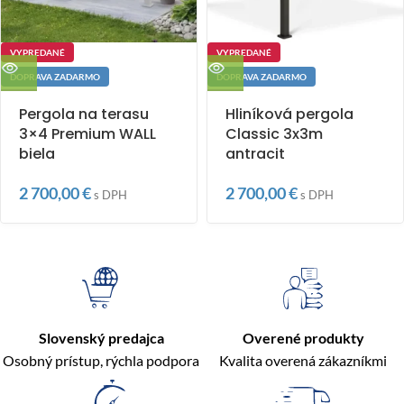
VYPREDANÉ
VYPREDANÉ
DOPRAVA ZADARMO
DOPRAVA ZADARMO
Pergola na terasu
Hliníková pergola
3×4 Premium WALL
Classic 3x3m
biela
antracit
2 700,00
€
2 700,00
€
s DPH
s DPH
Slovenský predajca
Overené produkty
Osobný prístup, rýchla podpora
Kvalita overená zákazníkmi