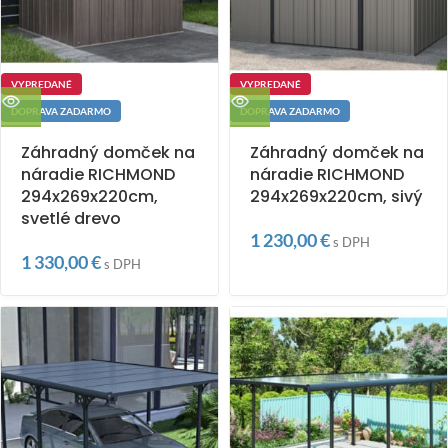
VYPREDANÉ
VYPREDANÉ
DOPRAVA ZADARMO
DOPRAVA ZADARMO
Záhradný domček na
Záhradný domček na
náradie RICHMOND
náradie RICHMOND
294x269x220cm,
294x269x220cm, sivý
svetlé drevo
1 230,00
€
s DPH
1 330,00
€
s DPH