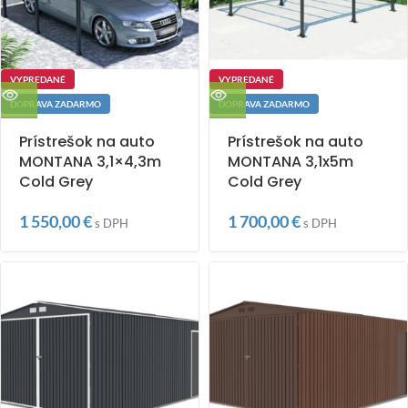
VYPREDANÉ
VYPREDANÉ
DOPRAVA ZADARMO
DOPRAVA ZADARMO
Prístrešok na auto
Prístrešok na auto
MONTANA 3,1×4,3m
MONTANA 3,1x5m
Cold Grey
Cold Grey
1 550,00
€
1 700,00
€
s DPH
s DPH