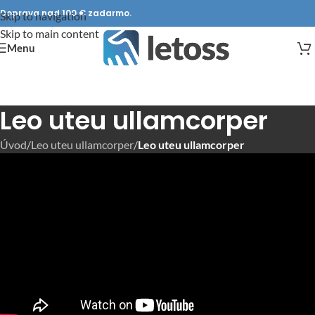
Doprava nad 100 € zadarmo.
Skip to navigation
Skip to main content
Menu
Leo uteu ullamcorper
Úvod
/
Leo uteu ullamcorper
/
Leo uteu ullamcorper