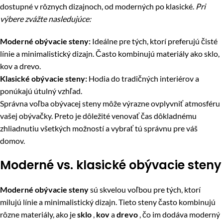
dostupné v rôznych dizajnoch, od moderných po klasické.
Pri
výbere zvážte nasledujúce:
Moderné obývacie steny:
Ideálne pre tých, ktorí preferujú čisté
línie a minimalistický dizajn. Často kombinujú materiály ako sklo,
kov a drevo.
Klasické obývacie steny:
Hodia do tradičných interiérov a
ponúkajú útulný vzhľad.
Správna voľba obývacej steny môže výrazne ovplyvniť atmosféru
vašej obývačky. Preto je dôležité venovať čas dôkladnému
zhliadnutiu všetkých možností a vybrať tú správnu pre váš
domov.
Moderné vs. klasické obývacie steny
Moderné obývacie steny
sú skvelou voľbou pre tých, ktorí
milujú línie a minimalistický dizajn. Tieto steny často kombinujú
rôzne materiály, ako je
sklo
,
kov
a
drevo
, čo im dodáva moderný