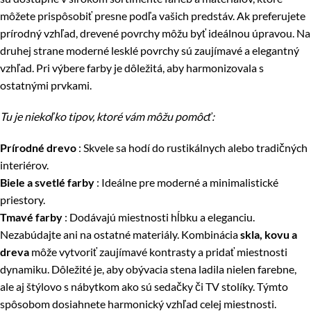
môžete prispôsobiť presne podľa vašich predstáv. Ak preferujete
prírodný vzhľad, drevené povrchy môžu byť ideálnou úpravou. Na
druhej strane moderné lesklé povrchy sú zaujímavé a elegantný
vzhľad.
Pri výbere farby je dôležitá, aby harmonizovala s
ostatnými prvkami.
Tu je niekoľko tipov, ktoré vám môžu pomôcť:
Prírodné drevo
: Skvele sa hodí do rustikálnych alebo tradičných
interiérov.
Biele a svetlé farby
: Ideálne pre moderné a minimalistické
priestory.
Tmavé farby
: Dodávajú miestnosti hĺbku a eleganciu.
Nezabúdajte ani na ostatné materiály. Kombinácia
skla, kovu a
dreva
môže vytvoriť zaujímavé kontrasty a pridať miestnosti
dynamiku. Dôležité je, aby obývacia stena ladila nielen farebne,
ale aj štýlovo s nábytkom ako sú sedačky či TV stolíky. Týmto
spôsobom dosiahnete harmonický vzhľad celej miestnosti.