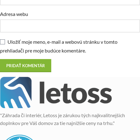
Adresa webu
Uložiť moje meno, e-mail a webovú stránku v tomto
prehliadači pre moje budúce komentáre.
"Záhrada či interiér, Letoss je zárukou tých najkvalitnejších
doplnkov pre Váš domov za tie najnižšie ceny na trhu."