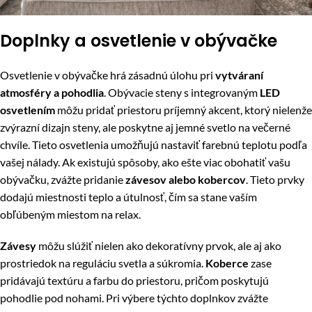
Doplnky a osvetlenie v obývačke
Osvetlenie v obývačke hrá zásadnú úlohu pri
vytváraní
atmosféry a pohodlia
. Obývacie steny s integrovaným
LED
osvetlením
môžu pridať priestoru príjemný akcent, ktorý nielenže
zvýrazní dizajn steny, ale poskytne aj jemné svetlo na večerné
chvíle. Tieto osvetlenia umožňujú nastaviť farebnú teplotu podľa
vašej nálady. Ak existujú spôsoby, ako ešte viac obohatiť vašu
obývačku, zvážte pridanie
závesov alebo kobercov
. Tieto prvky
dodajú miestnosti teplo a útulnosť, čím sa stane vaším
obľúbeným miestom na relax.
Závesy
môžu slúžiť nielen ako dekoratívny prvok, ale aj ako
prostriedok na reguláciu svetla a súkromia.
Koberce
zase
pridávajú textúru a farbu do priestoru, pričom poskytujú
pohodlie pod nohami. Pri výbere týchto doplnkov zvážte