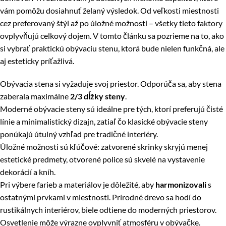
vám pomôžu dosiahnuť želaný výsledok. Od veľkosti miestnosti
cez preferovaný štýl až po úložné možnosti – všetky tieto faktory
ovplyvňujú celkový dojem. V tomto článku sa pozrieme na to, ako
si vybrať praktickú obývaciu stenu, ktorá bude nielen funkčná, ale
aj esteticky príťažlivá.
Obývacia stena si vyžaduje svoj priestor. Odporúča sa, aby stena
zaberala maximálne
2/3 dĺžky steny
.
Moderné obývacie steny sú ideálne pre tých, ktorí preferujú čisté
línie a minimalistický dizajn, zatiaľ čo klasické obývacie steny
ponúkajú útulný vzhľad pre tradičné interiéry.
Úložné možnosti sú kľúčové: zatvorené skrinky skryjú menej
estetické predmety, otvorené police sú skvelé na vystavenie
dekorácií a kníh.
Pri výbere farieb a materiálov je dôležité, aby
harmonizovali
s
ostatnými prvkami v miestnosti. Prírodné drevo sa hodí do
rustikálnych interiérov, biele odtiene do moderných priestorov.
Osvetlenie môže výrazne ovplyvniť atmosféru v obývačke.