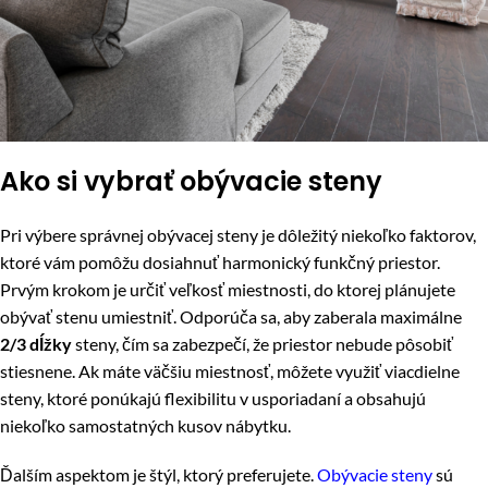
Ako si vybrať obývacie steny
Pri výbere správnej obývacej steny je dôležitý niekoľko faktorov,
ktoré vám pomôžu dosiahnuť harmonický funkčný priestor.
Prvým krokom je určiť veľkosť miestnosti, do ktorej plánujete
obývať stenu umiestniť. Odporúča sa, aby zaberala maximálne
2/3 dĺžky
steny, čím sa zabezpečí, že priestor nebude pôsobiť
stiesnene. Ak máte väčšiu miestnosť, môžete využiť viacdielne
steny, ktoré ponúkajú flexibilitu v usporiadaní a obsahujú
niekoľko samostatných kusov nábytku.
Ďalším aspektom je štýl, ktorý preferujete.
Obývacie steny
sú