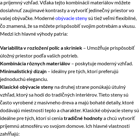
a príjemný vzhľad. Vďaka tejto kombinácii materiálov môžete
dosiahnuť zaujímavé kontrasty a vytvoriť jedinečný priestor vo
vašej obývačke. Moderné
obývacie steny
sú tiež veľmi flexibilné,
čo znamená, že sa môžete prispôsobiť svojim potrebám a vkusu.
Medzi ich hlavné výhody patria:
Variabilita v rozložení políc a skriniek
– Umožňuje prispôsobiť
úložný priestor podľa vašich potrieb.
Kombinácia rôznych materiálov
– poskytuje moderný vzhľad.
Minimalistický dizajn
– ideálny pre tých, ktorí preferujú
jednoduchú eleganciu.
Klasické obývacie steny
na druhej strane ponúkajú útulný
vzhľad, ktorý sa hodí do tradičných interiérov. Tieto steny sú
často vyrobené z masívneho dreva a majú bohaté detaily, ktoré
dodávajú miestnosti teplo a charakter. Klasické obývacie steny sú
ideálne pre tých, ktorí si cenia
tradičné hodnoty
a chcú vytvoriť
príjemnú atmosféru vo svojom domove. Ich hlavné vlastnosti
zahŕňajú: