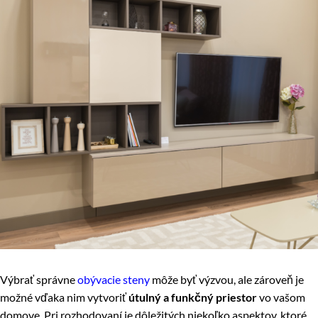
Výbrať správne
obývacie steny
môže byť výzvou, ale zároveň je
možné vďaka nim vytvoriť
útulný a funkčný priestor
vo vašom
domove. Pri rozhodovaní je dôležitých niekoľko aspektov, ktoré