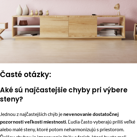
Časté otázky:
Aké sú najčastejšie chyby pri výbere
steny?
Jednou z najčastejších chýb je
nevenovanie dostatočnej
pozornosti veľkosti miestnosti
. Ľudia často vyberajú príliš veľké
alebo malé steny, ktoré potom neharmonizujú s priestorom.
Ďalšou chybou je ignorovanie štýlu a farieb, ktoré by ste mali