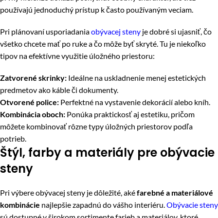
používajú jednoduchý prístup k často používaným veciam.
Pri plánovaní usporiadania
obývacej steny
je dobré si ujasniť, čo
všetko chcete mať po ruke a čo môže byť skryté. Tu je niekoľko
tipov na efektívne využitie úložného priestoru:
Zatvorené skrinky:
Ideálne na uskladnenie menej estetických
predmetov ako káble či dokumenty.
Otvorené police:
Perfektné na vystavenie dekorácií alebo kníh.
Kombinácia oboch:
Ponúka praktickosť aj estetiku, pričom
môžete kombinovať rôzne typy úložných priestorov podľa
potrieb.
Štýl, farby a materiály pre obývacie
steny
Pri výbere obývacej steny je dôležité, aké
farebné a materiálové
kombinácie
najlepšie zapadnú do vášho interiéru.
Obývacie steny
sú dostupné v širokom sortimente farieb a materiálov, ktoré