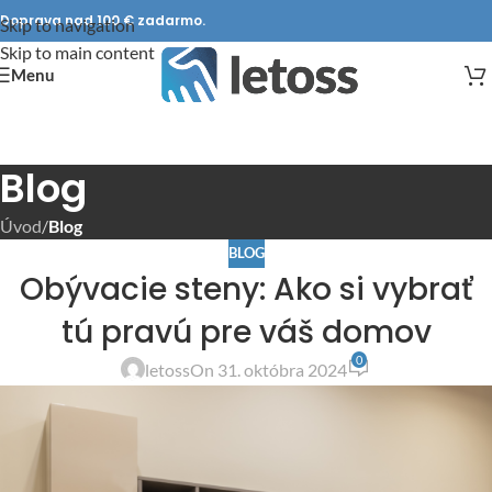
Doprava nad 100 € zadarmo.
Skip to navigation
Skip to main content
Menu
Blog
Úvod
/
Blog
BLOG
Obývacie steny: Ako si vybrať
tú pravú pre váš domov
0
letoss
On 31. októbra 2024