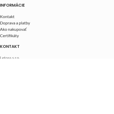
INFORMÁCIE
Kontakt
Doprava a platby
Ako nakupovať
Certifikáty
KONTAKT
Letoss s.r.o.
Hviezdoslavova 87/12, Tvrdošín 02744
Telefónne číslo:
0918 837 769