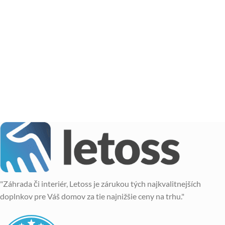
"Záhrada či interiér, Letoss je zárukou tých najkvalitnejších
doplnkov pre Váš domov za tie najnižšie ceny na trhu."