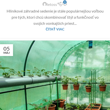
0
letoss
Hliníkové záhradné sedenie je stále populárnejšou voľbou
pre tých, ktorí chcú skombinovať štýl a funkčnosť vo
svojich vonkajších priest...
ČÍTAŤ VIAC
05
MÁJ