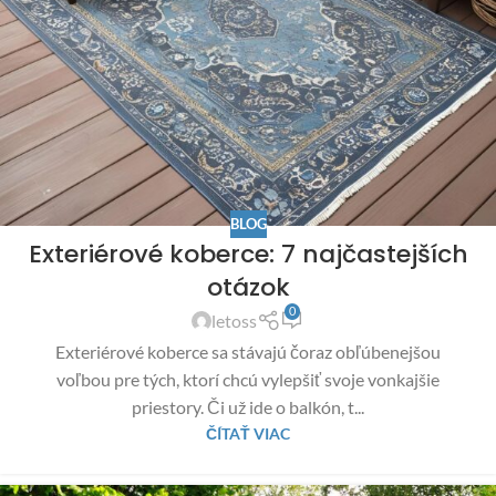
BLOG
Exteriérové koberce: 7 najčastejších
otázok
0
letoss
Exteriérové koberce sa stávajú čoraz obľúbenejšou
voľbou pre tých, ktorí chcú vylepšiť svoje vonkajšie
priestory. Či už ide o balkón, t...
ČÍTAŤ VIAC