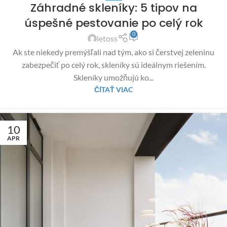
Záhradné skleníky: 5 tipov na
úspešné pestovanie po celý rok
0
letoss
Ak ste niekedy premýšľali nad tým, ako si čerstvej zeleninu
zabezpečiť po celý rok, skleníky sú ideálnym riešením.
Skleníky umožňujú ko...
ČÍTAŤ VIAC
10
APR