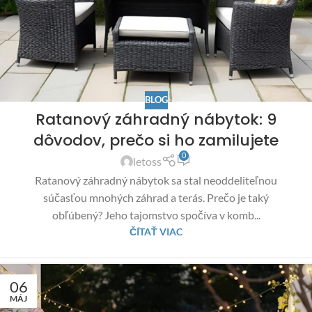
BLOG
Ratanový záhradný nábytok: 9
dôvodov, prečo si ho zamilujete
0
letoss
Ratanový záhradný nábytok sa stal neoddeliteľnou
súčasťou mnohých záhrad a terás. Prečo je taký
obľúbený? Jeho tajomstvo spočíva v komb...
ČÍTAŤ VIAC
06
MÁJ