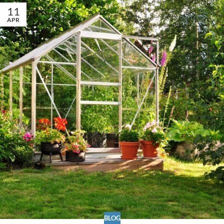
11
APR
BLOG