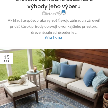
výhody jeho výberu
0
letoss
Ak hľadáte spôsob, ako vylepšiť svoju záhradu a zároveň
pridať kúsok prírody do svojho vonkajšieho priestoru,
drevené záhradné sedenie ...
ČÍTAŤ VIAC
15
APR