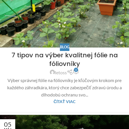
BLOG
7 tipov na výber kvalitnej fólie na
fóliovníky
0
letoss
Výber správnej fólie na fóliovníky je kľúčovým krokom pre
každého záhradkára, ktorý chce zabezpečiť zdravú úrodu a
dlhodobú ochranu svo...
ČÍTAŤ VIAC
05