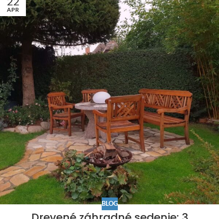
22
APR
BLOG
Drevené záhradné sedenie: 3