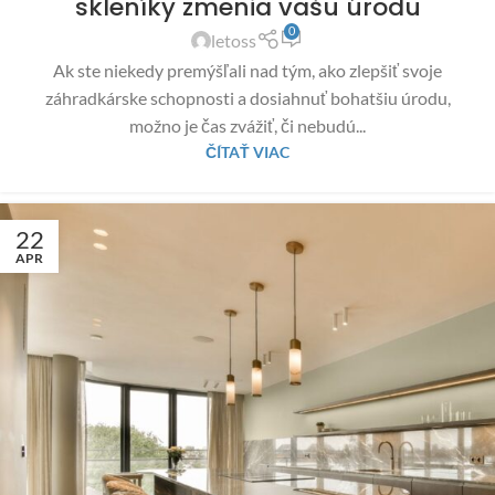
skleníky zmenia vašu úrodu
0
letoss
Ak ste niekedy premýšľali nad tým, ako zlepšiť svoje
záhradkárske schopnosti a dosiahnuť bohatšiu úrodu,
možno je čas zvážiť, či nebudú...
ČÍTAŤ VIAC
22
APR