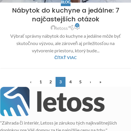
BLOG
Nábytok do kuchyne a jedálne: 7
najčastejších otázok
0
letoss
Výbrať správny nábytok do kuchyne a jedálne môže byť
skutočnou výzvou, ale zároveň aj príležitosťou na
vytvorenie priestoru, ktorý bude...
ČÍTAŤ VIAC
‹
1
2
3
4
5
›
»
"Záhrada či interiér, Letoss je zárukou tých najkvalitnejších
doplnkov pre Váš domov za tie najnižšie ceny na trhu."