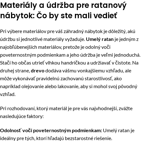
Materiály a údržba pre ratanový
nábytok: Čo by ste mali vedieť
Pri výbere materiálov pre váš záhradný nábytok je dôležitý, akú
údržbu si jednotlivé materiály vyžaduje.
Umelý ratan
je jedným z
najobľúbenejších materiálov, pretože je odolný voči
poveternostným podmienkam a jeho údržba je veľmi jednoduchá.
Stačí ho občas utrieť vlhkou handričkou a udržiavať v čistote. Na
druhej strane,
drevo
dodáva vášmu vonkajšiemu vzhľadu, ale
môže vykonávať pravidelnú zachovanú starostlivosť, ako
napríklad olejovanie alebo lakovanie, aby si mohol svoj pôvodný
vzhľad.
Pri rozhodovaní, ktorý materiál je pre vás najvhodnejší, zvážte
nasledujúce faktory:
Odolnosť voči poveternostným podmienkam:
Umelý ratan je
ideálny pre tých, ktorí hľadajú bezstarostné riešenie.