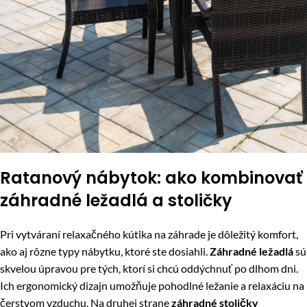
Ratanový nábytok: ako kombinovať
záhradné ležadlá a stoličky
Pri vytváraní relaxačného kútika na záhrade je dôležitý komfort,
ako aj rôzne typy nábytku, ktoré ste dosiahli.
Záhradné ležadlá
sú
skvelou úpravou pre tých, ktorí si chcú oddýchnuť po dlhom dni.
Ich ergonomický dizajn umožňuje pohodlné ležanie a relaxáciu na
čerstvom vzduchu. Na druhej strane
záhradné stoličky