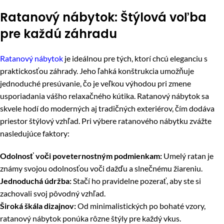
Ratanový nábytok: Štýlová voľba
pre každú záhradu
Ratanový nábytok
je ideálnou pre tých, ktorí chcú eleganciu s
praktickosťou záhrady. Jeho ľahká konštrukcia umožňuje
jednoduché presúvanie, čo je veľkou výhodou pri zmene
usporiadania vášho relaxačného kútika. Ratanový nábytok sa
skvele hodí do moderných aj tradičných exteriérov, čím dodáva
priestor štýlový vzhľad. Pri výbere ratanového nábytku zvážte
nasledujúce faktory:
Odolnosť voči poveternostným podmienkam:
Umelý ratan je
známy svojou odolnosťou voči dažďu a slnečnému žiareniu.
Jednoduchá údržba:
Stačí ho pravidelne pozerať, aby ste si
zachovali svoj pôvodný vzhľad.
Široká škála dizajnov:
Od minimalistických po bohaté vzory,
ratanový nábytok ponúka rôzne štýly pre každý vkus.