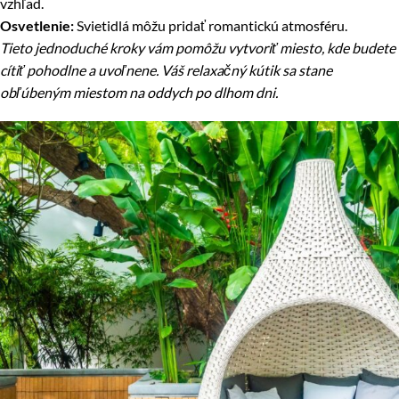
vzhľad.
Osvetlenie:
Svietidlá môžu pridať romantickú atmosféru.
Tieto jednoduché kroky vám pomôžu vytvoriť miesto, kde budete
cítiť pohodlne a uvoľnene. Váš relaxačný kútik sa stane
obľúbeným miestom na oddych po dlhom dni.