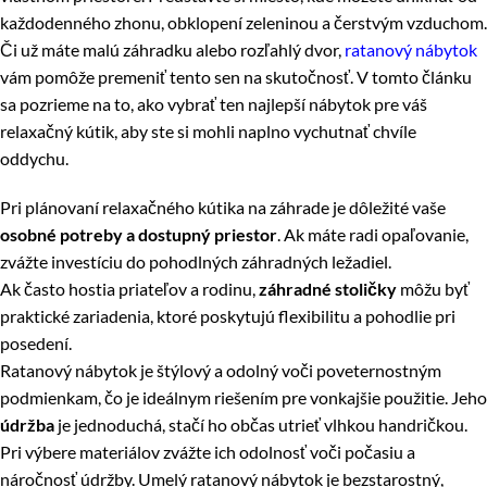
každodenného zhonu, obklopení zeleninou a čerstvým vzduchom.
Či už máte malú záhradku alebo rozľahlý dvor,
ratanový nábytok
vám pomôže premeniť tento sen na skutočnosť. V tomto článku
sa pozrieme na to, ako vybrať ten najlepší nábytok pre váš
relaxačný kútik, aby ste si mohli naplno vychutnať chvíle
oddychu.
Pri plánovaní relaxačného kútika na záhrade je dôležité vaše
osobné potreby a dostupný priestor
. Ak máte radi opaľovanie,
zvážte investíciu do pohodlných záhradných ležadiel.
Ak často hostia priateľov a rodinu,
záhradné stoličky
môžu byť
praktické zariadenia, ktoré poskytujú flexibilitu a pohodlie pri
posedení.
Ratanový nábytok je štýlový a odolný voči poveternostným
podmienkam, čo je ideálnym riešením pre vonkajšie použitie. Jeho
údržba
je jednoduchá, stačí ho občas utrieť vlhkou handričkou.
Pri výbere materiálov zvážte ich odolnosť voči počasiu a
náročnosť údržby. Umelý ratanový nábytok je bezstarostný,