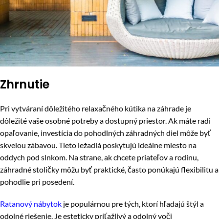
Zhrnutie
Pri vytváraní dôležitého relaxačného kútika na záhrade je
dôležité vaše osobné potreby a dostupný priestor. Ak máte radi
opaľovanie, investícia do pohodlných záhradných diel môže byť
skvelou zábavou. Tieto ležadlá poskytujú ideálne miesto na
oddych pod slnkom. Na strane, ak chcete priateľov a rodinu,
záhradné stoličky môžu byť praktické, často ponúkajú flexibilitu a
pohodlie pri posedení.
Ratanový nábytok
je populárnou pre tých, ktorí hľadajú štýl a
odolné riešenie. Je esteticky príťažlivý a odolný voči