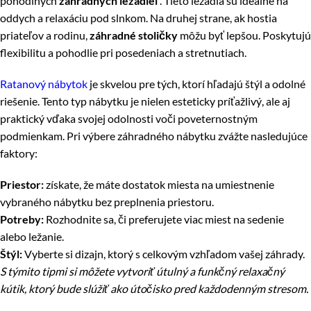
pohodlných
záhradných ležadiel
. Tieto ležadlá sú ideálne na
oddych a relaxáciu pod slnkom. Na druhej strane, ak hostia
priateľov a rodinu,
záhradné stoličky
môžu byť lepšou. Poskytujú
flexibilitu a pohodlie pri posedeniach a stretnutiach.
Ratanový nábytok
je skvelou pre tých, ktorí hľadajú štýl a odolné
riešenie. Tento typ nábytku je nielen esteticky príťažlivý, ale aj
praktický vďaka svojej odolnosti voči poveternostným
podmienkam. Pri výbere záhradného nábytku zvážte nasledujúce
faktory:
Priestor:
získate, že máte dostatok miesta na umiestnenie
vybraného nábytku bez preplnenia priestoru.
Potreby:
Rozhodnite sa, či preferujete viac miest na sedenie
alebo ležanie.
Štýl:
Vyberte si dizajn, ktorý s celkovým vzhľadom vašej záhrady.
S týmito tipmi si môžete vytvoriť útulný a funkčný relaxačný
kútik, ktorý bude slúžiť ako útočisko pred každodenným stresom.