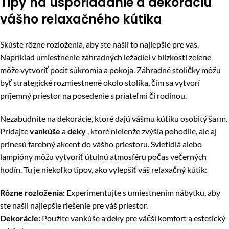
Tipy na usporiadanie a dekoráciu
vášho relaxačného kútika
Skúste rôzne rozloženia, aby ste našli to najlepšie pre vás.
Napríklad umiestnenie záhradných ležadiel v blízkosti zelene
môže vytvoriť pocit súkromia a pokoja. Záhradné stoličky môžu
byť strategické rozmiestnené okolo stolíka, čím sa vytvorí
príjemný priestor na posedenie s priateľmi či rodinou.
Nezabudnite na dekorácie, ktoré dajú vášmu kútiku osobitý šarm.
Pridajte
vankúše
a
deky
, ktoré nielenže zvýšia pohodlie, ale aj
prinesú farebný akcent do vášho priestoru. Svietidlá alebo
lampióny môžu vytvoriť útulnú atmosféru počas večerných
hodín. Tu je niekoľko tipov, ako vylepšiť váš relaxačný kútik:
Rôzne rozloženia:
Experimentujte s umiestnením nábytku, aby
ste našli najlepšie riešenie pre váš priestor.
Dekorácie:
Použite vankúše a deky pre väčší komfort a estetický