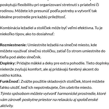
poskytujú flexibilitu pri organizovaní stretnutí s priateľmi či
rodinou. Môžete ich presunúť podľa potreby a vytvoriť tak
ideálne prostredie pre každú príležitosť.
Kombinácia ležadiel a stoličiek môže byť veľmi efektívna. Tu je
niekoľko tipov, ako to dosiahnuť:
Rozmiestnenie:
Umiestnite ležadlá na slnečné miesto, kde
môžete využívať slnečnú stoličku, zatiaľ čo strom umiestnite do
tieňa pod alebo slnečník.
Doplnky:
Pridajte mäkké a deky pre extra pohodlie. Tieto doplnky
nielenže zvyšujú komfort, ale aj pridávajú farebný akcent do
vášho kútika.
Funkčnosť:
Zvážte použitie skladových stoličiek, ktoré môžete
ľahko uložiť, keď ich nepotrebujete, čím ušetríte miesto.
Týmto spôsobom môžete vytvoriť harmonické prostredie, ktoré
vám zároveň poskytne priestor na relaxáciu aj spoločenské
aktivity.