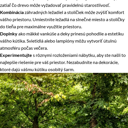
zatiaľ čo drevo môže vyžadovať pravidelnú starostlivosť.
Kombinácia
záhradných ležadiel a stoličiek môže zvýšiť komfort
vášho priestoru. Umiestnite ležadlá na slnečné miesto a stoličky
do tieňa pre maximálne využitie priestoru.
Doplnky
ako mäkké vankúše a deky prinesú pohodlie a estetiku
vášho kútika. Svietidlá alebo lampióny môžu vytvoriť útulnú
atmosféru počas večera.
Experimentujte
s rôznymi rozloženiami nábytku, aby ste našli to
najlepšie riešenie pre váš priestor. Nezabudnite na dekorácie,
ktoré dajú vášmu kútiku osobitý šarm.