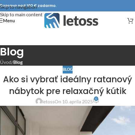
Doprava nad 100 € zadarmo.
Skip to navigation
Skip to main content
Menu
Blog
Úvod
/
Blog
BLOG
Ako si vybrať ideálny ratanový
nábytok pre relaxačný kútik
0
letoss
On 10. apríla 2025