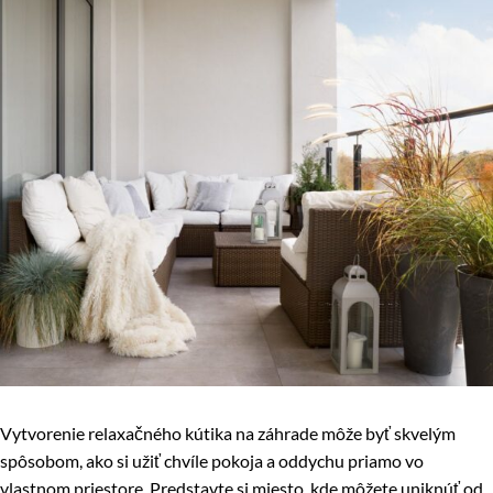
Vytvorenie relaxačného kútika na záhrade môže byť skvelým
spôsobom, ako si užiť chvíle pokoja a oddychu priamo vo
vlastnom priestore. Predstavte si miesto, kde môžete uniknúť od