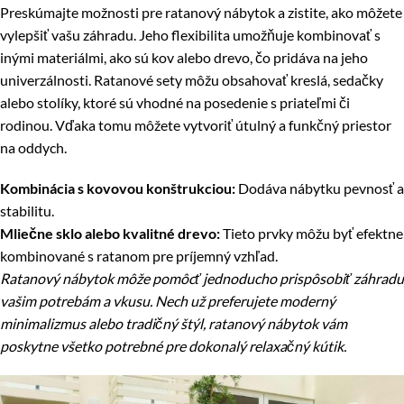
Preskúmajte možnosti pre ratanový nábytok a zistite, ako môžete
vylepšiť vašu záhradu. Jeho flexibilita umožňuje kombinovať s
inými materiálmi, ako sú kov alebo drevo, čo pridáva na jeho
univerzálnosti. Ratanové sety môžu obsahovať kreslá, sedačky
alebo stolíky, ktoré sú vhodné na posedenie s priateľmi či
rodinou. Vďaka tomu môžete vytvoriť útulný a funkčný priestor
na oddych.
Kombinácia s kovovou konštrukciou:
Dodáva nábytku pevnosť a
stabilitu.
Mliečne sklo alebo kvalitné drevo:
Tieto prvky môžu byť efektne
kombinované s ratanom pre príjemný vzhľad.
Ratanový nábytok môže pomôcť jednoducho prispôsobiť záhradu
vašim potrebám a vkusu. Nech už preferujete moderný
minimalizmus alebo tradičný štýl, ratanový nábytok vám
poskytne všetko potrebné pre dokonalý relaxačný kútik.