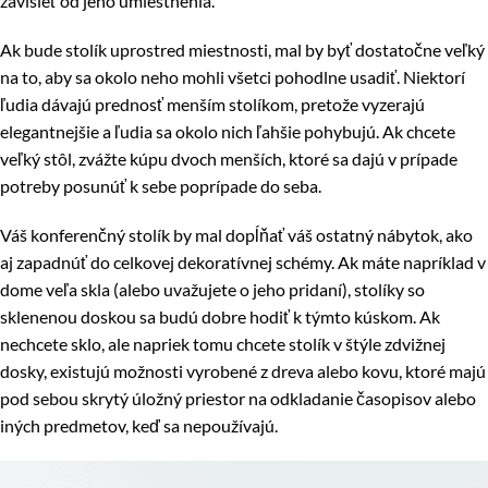
závisieť od jeho umiestnenia.
Ak bude stolík uprostred miestnosti, mal by byť dostatočne veľký
na to, aby sa okolo neho mohli všetci pohodlne usadiť. Niektorí
ľudia dávajú prednosť menším stolíkom, pretože vyzerajú
elegantnejšie a ľudia sa okolo nich ľahšie pohybujú. Ak chcete
veľký stôl, zvážte kúpu dvoch menších, ktoré sa dajú v prípade
potreby posunúť k sebe poprípade do seba.
Váš konferenčný stolík by mal dopĺňať váš ostatný nábytok, ako
aj zapadnúť do celkovej dekoratívnej schémy. Ak máte napríklad v
dome veľa skla (alebo uvažujete o jeho pridaní), stolíky so
sklenenou doskou sa budú dobre hodiť k týmto kúskom. Ak
nechcete sklo, ale napriek tomu chcete stolík v štýle zdvižnej
dosky, existujú možnosti vyrobené z dreva alebo kovu, ktoré majú
pod sebou skrytý úložný priestor na odkladanie časopisov alebo
iných predmetov, keď sa nepoužívajú.