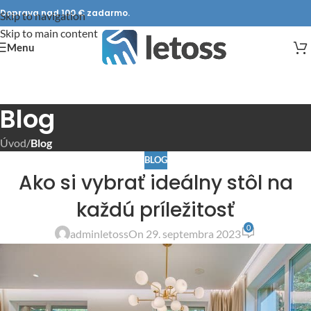
Doprava nad 100 € zadarmo.
Skip to navigation
Skip to main content
Menu
Blog
Úvod
/
Blog
BLOG
Ako si vybrať ideálny stôl na
každú príležitosť
0
adminletoss
On 29. septembra 2023