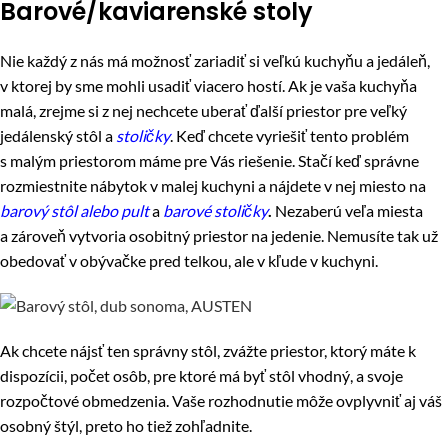
Barové/kaviarenské stoly
Nie každý z nás má možnosť zariadiť si veľkú kuchyňu a jedáleň,
v ktorej by sme mohli usadiť viacero hostí. Ak je vaša kuchyňa
malá, zrejme si z nej nechcete uberať ďalší priestor pre veľký
jedálenský stôl a
stoličky
. Keď chcete vyriešiť tento problém
s malým priestorom máme pre Vás riešenie. Stačí keď správne
rozmiestnite nábytok v malej kuchyni a nájdete v nej miesto na
barový stôl alebo pult
a
barové stoličky
.
Nezaberú veľa miesta
a zároveň vytvoria osobitný priestor na jedenie. Nemusíte tak už
obedovať v obývačke pred telkou, ale v kľude v kuchyni.
Ak chcete nájsť ten správny stôl, zvážte priestor, ktorý máte k
dispozícii, počet osôb, pre ktoré má byť stôl vhodný, a svoje
rozpočtové obmedzenia. Vaše rozhodnutie môže ovplyvniť aj váš
osobný štýl, preto ho tiež zohľadnite.