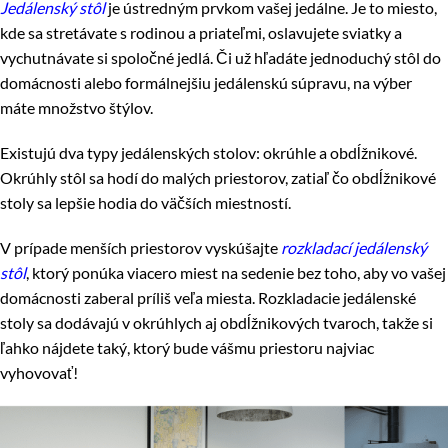
Jedálenský stôl
je ústredným prvkom vašej jedálne. Je to miesto,
kde sa stretávate s rodinou a priateľmi, oslavujete sviatky a
vychutnávate si spoločné jedlá. Či už hľadáte jednoduchý stôl do
domácnosti alebo formálnejšiu jedálenskú súpravu, na výber
máte množstvo štýlov.
Existujú dva typy jedálenských stolov: okrúhle a obdĺžnikové.
Okrúhly stôl sa hodí do malých priestorov, zatiaľ čo obdĺžnikové
stoly sa lepšie hodia do väčších miestností.
V prípade menších priestorov vyskúšajte
rozkladací jedálenský
stôl
, ktorý ponúka viacero miest na sedenie bez toho, aby vo vašej
domácnosti zaberal príliš veľa miesta. Rozkladacie jedálenské
stoly sa dodávajú v okrúhlych aj obdĺžnikových tvaroch, takže si
ľahko nájdete taký, ktorý bude vášmu priestoru najviac
vyhovovať!