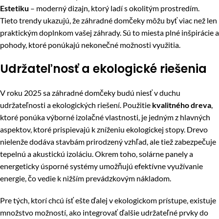
Estetiku
– moderný dizajn, ktorý ladí s okolitým prostredím.
Tieto trendy ukazujú, že záhradné domčeky môžu byť viac než len
praktickým doplnkom vašej záhrady. Sú to miesta plné inšpirácie a
pohody, ktoré ponúkajú nekonečné možnosti využitia.
Udržateľnosť a ekologické riešenia
V roku 2025 sa záhradné domčeky budú niesť v duchu
udržateľnosti a ekologických riešení. Použitie
kvalitného dreva
,
ktoré ponúka výborné izolačné vlastnosti, je jedným z hlavných
aspektov, ktoré prispievajú k zníženiu ekologickej stopy. Drevo
nielenže dodáva stavbám prirodzený vzhľad, ale tiež zabezpečuje
tepelnú a akustickú izoláciu. Okrem toho, solárne panely a
energeticky úsporné systémy umožňujú efektívne využívanie
energie, čo vedie k nižším prevádzkovým nákladom.
Pre tých, ktorí chcú ísť ešte ďalej v ekologickom prístupe, existuje
množstvo možností, ako integrovať ďalšie udržateľné prvky do