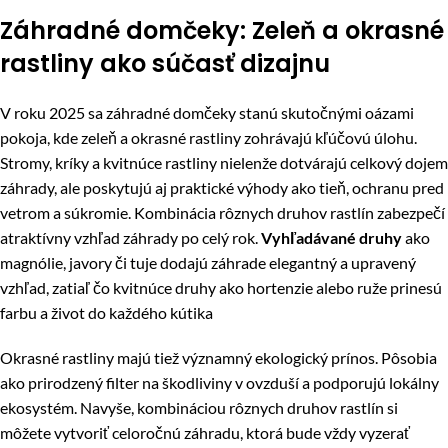
Záhradné domčeky: Zeleň a okrasné
rastliny ako súčasť dizajnu
V roku 2025 sa záhradné domčeky stanú skutočnými oázami
pokoja, kde zeleň a okrasné rastliny zohrávajú kľúčovú úlohu.
Stromy, kríky a kvitnúce rastliny nielenže dotvárajú celkový dojem
záhrady, ale poskytujú aj praktické výhody ako tieň, ochranu pred
vetrom a súkromie. Kombinácia rôznych druhov rastlín zabezpečí
atraktívny vzhľad záhrady po celý rok.
Vyhľadávané druhy
ako
magnólie, javory či tuje dodajú záhrade elegantný a upravený
vzhľad, zatiaľ čo kvitnúce druhy ako hortenzie alebo ruže prinesú
farbu a život do každého kútika
Okrasné rastliny majú tiež významný ekologický prínos. Pôsobia
ako prirodzený filter na škodliviny v ovzduší a podporujú lokálny
ekosystém. Navyše, kombináciou rôznych druhov rastlín si
môžete vytvoriť celoročnú záhradu, ktorá bude vždy vyzerať