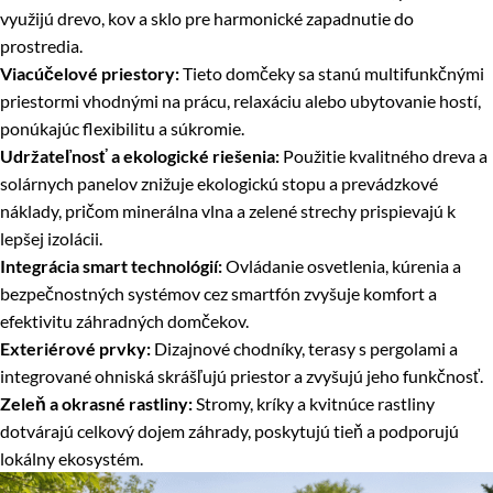
využijú drevo, kov a sklo pre harmonické zapadnutie do
prostredia.
Viacúčelové priestory:
Tieto domčeky sa stanú multifunkčnými
priestormi vhodnými na prácu, relaxáciu alebo ubytovanie hostí,
ponúkajúc flexibilitu a súkromie.
Udržateľnosť a ekologické riešenia:
Použitie kvalitného dreva a
solárnych panelov znižuje ekologickú stopu a prevádzkové
náklady, pričom minerálna vlna a zelené strechy prispievajú k
lepšej izolácii.
Integrácia smart technológií:
Ovládanie osvetlenia, kúrenia a
bezpečnostných systémov cez smartfón zvyšuje komfort a
efektivitu záhradných domčekov.
Exteriérové prvky:
Dizajnové chodníky, terasy s pergolami a
integrované ohniská skrášľujú priestor a zvyšujú jeho funkčnosť.
Zeleň a okrasné rastliny:
Stromy, kríky a kvitnúce rastliny
dotvárajú celkový dojem záhrady, poskytujú tieň a podporujú
lokálny ekosystém.