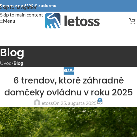
Doprava nad 100 € zadarmo.
Skip to navigation
Skip to main content
Menu
Blog
Úvod
/
Blog
BLOG
6 trendov, ktoré záhradné
domčeky ovládnu v roku 2025
0
letoss
On 25. augusta 2025