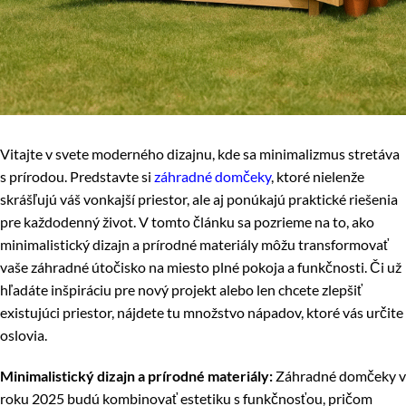
Vitajte v svete moderného dizajnu, kde sa minimalizmus stretáva
s prírodou. Predstavte si
záhradné domčeky
, ktoré nielenže
skrášľujú váš vonkajší priestor, ale aj ponúkajú praktické riešenia
pre každodenný život. V tomto článku sa pozrieme na to, ako
minimalistický dizajn a prírodné materiály môžu transformovať
vaše záhradné útočisko na miesto plné pokoja a funkčnosti. Či už
hľadáte inšpiráciu pre nový projekt alebo len chcete zlepšiť
existujúci priestor, nájdete tu množstvo nápadov, ktoré vás určite
oslovia.
Minimalistický dizajn a prírodné materiály:
Záhradné domčeky v
roku 2025 budú kombinovať estetiku s funkčnosťou, pričom