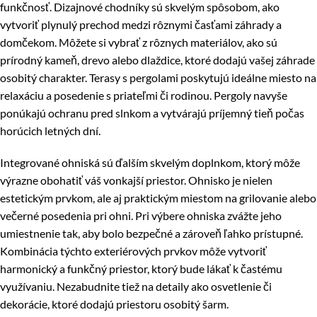
funkčnosť. Dizajnové chodníky sú skvelým spôsobom, ako
vytvoriť plynulý prechod medzi rôznymi časťami záhrady a
domčekom. Môžete si vybrať z rôznych materiálov, ako sú
prírodný kameň, drevo alebo dlaždice, ktoré dodajú vašej záhrade
osobitý charakter. Terasy s pergolami poskytujú ideálne miesto na
relaxáciu a posedenie s priateľmi či rodinou. Pergoly navyše
ponúkajú ochranu pred slnkom a vytvárajú príjemný tieň počas
horúcich letných dní.
Integrované ohniská sú ďalším skvelým doplnkom, ktorý môže
výrazne obohatiť váš vonkajší priestor. Ohnisko je nielen
estetickým prvkom, ale aj praktickým miestom na grilovanie alebo
večerné posedenia pri ohni. Pri výbere ohniska zvážte jeho
umiestnenie tak, aby bolo bezpečné a zároveň ľahko prístupné.
Kombinácia týchto exteriérových prvkov môže vytvoriť
harmonický a funkčný priestor, ktorý bude lákať k častému
využívaniu. Nezabudnite tiež na detaily ako osvetlenie či
dekorácie, ktoré dodajú priestoru osobitý šarm.