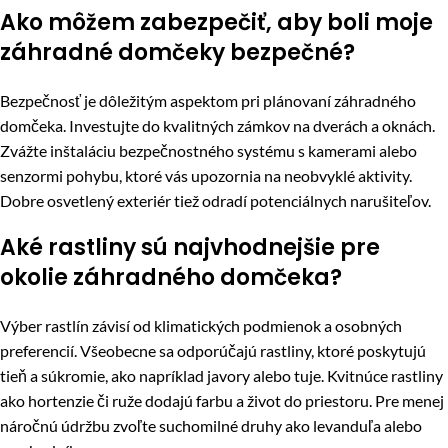
Ako môžem zabezpečiť, aby boli moje
záhradné domčeky bezpečné?
Bezpečnosť je dôležitým aspektom pri plánovaní záhradného
domčeka. Investujte do kvalitných zámkov na dverách a oknách.
Zvážte inštaláciu bezpečnostného systému s kamerami alebo
senzormi pohybu, ktoré vás upozornia na neobvyklé aktivity.
Dobre osvetlený exteriér tiež odradí potenciálnych narušiteľov.
Aké rastliny sú najvhodnejšie pre
okolie záhradného domčeka?
Výber rastlín závisí od klimatických podmienok a osobných
preferencií. Všeobecne sa odporúčajú rastliny, ktoré poskytujú
tieň a súkromie, ako napríklad javory alebo tuje. Kvitnúce rastliny
ako hortenzie či ruže dodajú farbu a život do priestoru. Pre menej
náročnú údržbu zvoľte suchomilné druhy ako levanduľa alebo