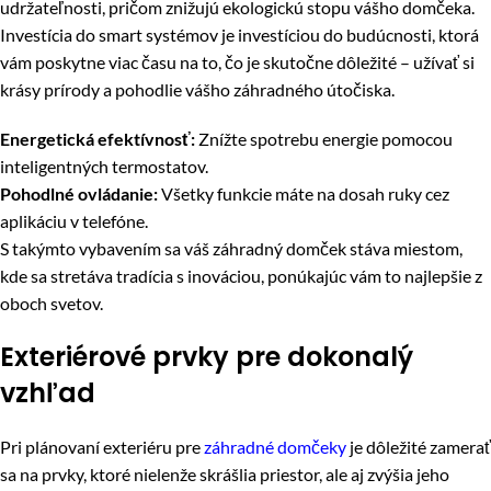
udržateľnosti, pričom znižujú ekologickú stopu vášho domčeka.
Investícia do smart systémov je investíciou do budúcnosti, ktorá
vám poskytne viac času na to, čo je skutočne dôležité – užívať si
krásy prírody a pohodlie vášho záhradného útočiska.
Energetická efektívnosť:
Znížte spotrebu energie pomocou
inteligentných termostatov.
Pohodlné ovládanie:
Všetky funkcie máte na dosah ruky cez
aplikáciu v telefóne.
S takýmto vybavením sa váš záhradný domček stáva miestom,
kde sa stretáva tradícia s inováciou, ponúkajúc vám to najlepšie z
oboch svetov.
Exteriérové prvky pre dokonalý
vzhľad
Pri plánovaní exteriéru pre
záhradné domčeky
je dôležité zamerať
sa na prvky, ktoré nielenže skrášlia priestor, ale aj zvýšia jeho