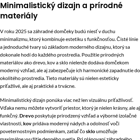
Minimalistický dizajn a prírodné
materiály
V roku 2025 sa záhradné domčeky budú niesť v duchu
minimalizmu, ktorý kombinuje estetiku s funkčnosťou. Čisté línie
a jednoduché tvary sú základom moderného dizajnu, ktorý sa
dokonale hodí do každého prostredia. Použitie prírodných
materiálov ako drevo, kov a sklo nielenže dodáva domčekom
moderný vzhľad, ale aj zabezpečuje ich harmonické zapadnutie do
okolitého prostredia. Tieto materiály sú nielen esteticky
príťažlivé, ale aj praktické a trvácne.
Minimalistický dizajn ponúka viac než len vizuálnu príťažlivosť.
Vďaka nemu môžete vytvoriť priestor, ktorý je nielen krásny, ale aj
funkčný.
Drevo
poskytuje prirodzený vzhľad a výborné izolačné
vlastnosti,
kov
pridáva moderný nádych a odolnosť voči
poveternostným podmienkam, zatiaľ čo
sklo
umožňuje
maximálne využitie denného svetla. Pri plánovaní záhradného