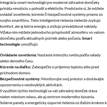
Integrácia smart technológií pre moderné záhradné domčeky
prináša revolúciu v pohodlí a efektivite. Predstavte si, že môžete
ovládať osvetlenie, kúrenie či bezpečnostné systémy priamo zo
svojho smartfónu. Tieto inteligentné riešenia nielenže zvyšujú
komfort, ale aj šetria energiu a znižujú prevádzkové náklady.
Vďaka nim môžete jednoducho prispôsobiť atmosféru vo vašom
domčeku podľa aktuálnych potrieb alebo počasia.
Smart
technológie
umožňujú:
Ovládanie osvetlenia:
Nastavte intenzitu svetla podľa nálady
alebo denného času.
Kúrenie na diaľku:
Zabezpečte si príjemnú teplotu ešte pred
príchodom domov.
Bezpečnostné systémy:
Monitorujte svoj priestor a dostávajte
upozornenia o neobvyklých aktivitách.
S využitím týchto technológií sa váš záhradný domček stáva
nielen miestom relaxu, ale aj centrom moderného bývania.
Solárne panely a energeticky úsporné riešenia sú ďalším krokom k