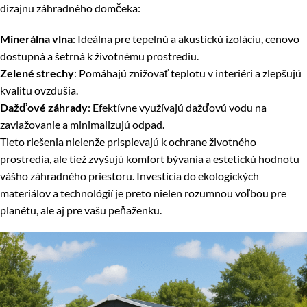
dizajnu záhradného domčeka:
Minerálna vlna
: Ideálna pre tepelnú a akustickú izoláciu, cenovo
dostupná a šetrná k životnému prostrediu.
Zelené strechy
: Pomáhajú znižovať teplotu v interiéri a zlepšujú
kvalitu ovzdušia.
Dažďové záhrady
: Efektívne využívajú dažďovú vodu na
zavlažovanie a minimalizujú odpad.
Tieto riešenia nielenže prispievajú k ochrane životného
prostredia, ale tiež zvyšujú komfort bývania a estetickú hodnotu
vášho záhradného priestoru. Investícia do ekologických
materiálov a technológií je preto nielen rozumnou voľbou pre
planétu, ale aj pre vašu peňaženku.