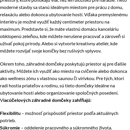
moderné stavby sa stanú ideálnym miestom pre prácu z domu,
relaxáciu alebo dokonca ubytovanie hostí. Vďaka premyslenému
interiéru je možné využiť každý centimeter priestoru na
maximum. Predstavte si, že máte vlastnú domácu kanceláriu
obklopenú zeleňou, kde môžete nerušene pracovať a zároveň si
užívať pokoj prírody. Alebo si vytvorte kreatívny ateliér, kde
môžete rozvíjať svoje koníčky bez rušivých vplyvov.
Okrem toho, záhradné domčeky poskytujú priestor aj pre ďalšie
aktivity. Môžete ich využiť ako miesto na cvičenie alebo dokonca
ako wellness zónu s vlastnou saunou či vírivkou. Pre tých, ktorí
radi hostia priateľov a rodinu, sú tieto domčeky ideálne na
ubytovanie hostí alebo organizovanie spoločných posedení.
V
iacúčelových záhradné domčeky zahŕňajú:
Flexibilitu
– možnosť prispôsobiť priestor podľa aktuálnych
potrieb.
Súkromie
– oddelenie pracovného a súkromného života.