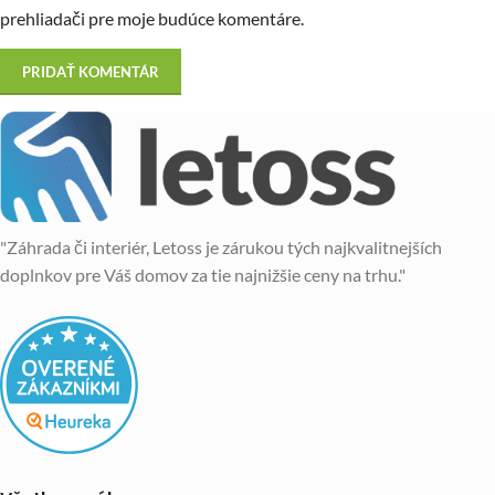
prehliadači pre moje budúce komentáre.
"Záhrada či interiér, Letoss je zárukou tých najkvalitnejších
doplnkov pre Váš domov za tie najnižšie ceny na trhu."