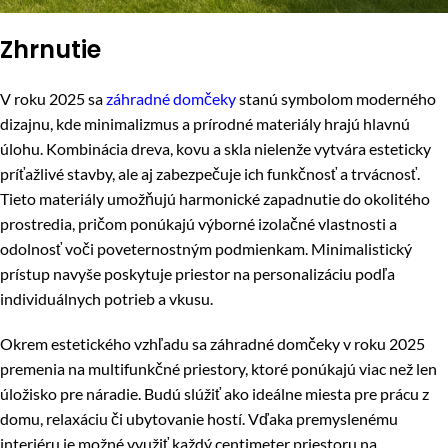
Zhrnutie
V roku 2025 sa
záhradné domčeky
stanú symbolom moderného
dizajnu, kde minimalizmus a prírodné materiály hrajú hlavnú
úlohu. Kombinácia dreva, kovu a skla nielenže vytvára esteticky
príťažlivé stavby, ale aj zabezpečuje ich funkčnosť a trvácnosť.
Tieto materiály umožňujú harmonické zapadnutie do okolitého
prostredia, pričom ponúkajú výborné izolačné vlastnosti a
odolnosť voči poveternostným podmienkam. Minimalistický
prístup navyše poskytuje priestor na personalizáciu podľa
individuálnych potrieb a vkusu.
Okrem estetického vzhľadu sa záhradné domčeky v roku 2025
premenia na multifunkčné priestory, ktoré ponúkajú viac než len
úložisko pre náradie. Budú slúžiť ako ideálne miesta pre prácu z
domu, relaxáciu či ubytovanie hostí. Vďaka premyslenému
interiéru je možné využiť každý centimeter priestoru na