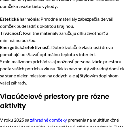
domčeka zvážte tieto výhody:
Estetická harmónia:
Prírodné materiály zabezpečia, že váš
domček bude ladiť s okolitou krajinou.
Trvácnosť:
Kvalitné materiály zaručujú dlhú životnosť a
minimálnu údržbu.
Energetická efektívnosť:
Dobré izolačné vlastnosti dreva
pomáhajú udržiavať optimálnu teplotu v interiéri.
S minimalizmom prichádza aj možnosť personalizácie priestoru
podľa vašich potrieb a vkusu. Takto navrhnutý záhradný domček
sa stane nielen miestom na oddych, ale aj štýlovým doplnkom
vašej záhrady.
Viacúčelové priestory pre rôzne
aktivity
V roku 2025 sa
záhradné domčeky
premenia na multifunkčné
priestory, ktoré ponúkajú viac než len úložisko pre náradie. Tieto