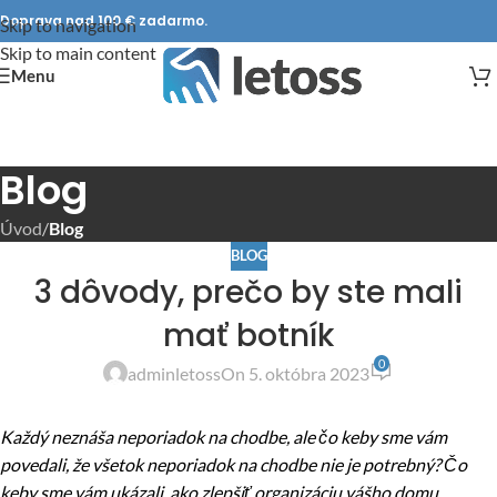
Doprava nad 100 € zadarmo.
Skip to navigation
Skip to main content
Menu
Blog
Úvod
/
Blog
BLOG
3 dôvody, prečo by ste mali
mať botník
0
adminletoss
On 5. októbra 2023
Každý neznáša neporiadok na chodbe, ale čo keby sme vám
povedali, že všetok neporiadok na chodbe nie je potrebný? Čo
keby sme vám ukázali, ako zlepšiť organizáciu vášho domu