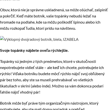
Obuv, ktorá nie je správne uskladnená, sa môže ošúchať, zašpiniť
a pokrčiť. Keď máte botník, vaše topánky nebudú ležať na
hromade na podlahe, kde sa môžu poškodiť špinou alebo ich
môžu rozkopať ľudia, ktorí prídu na návštevu.
Svoje topánky nájdete oveľa rýchlejšie.
Topánky sú jedným z tých predmetov, ktoré v skutočnosti
nepotrebujete vidieť stále – ale keď ich chcete, potrebujete ich
rýchlo! Vďaka botníku budete môcť rýchlo nájsť svoj obľúbený
pár bez toho, aby ste sa museli prehrabávať vo všetkých
škatuliach v skrini (alebo inde). Možno sa vám dokonca podarí
ľahšie nájsť vhodný pár!
Botník môže byť práve tým organizačným nástrojom, ktorý
potrebujete, aby ste mali doma poriadok a prehľad.