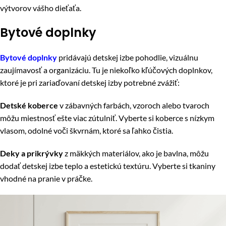
výtvorov vášho dieťaťa.
Bytové doplnky
Bytové doplnky
pridávajú detskej izbe pohodlie, vizuálnu
zaujímavosť a organizáciu. Tu je niekoľko kľúčových doplnkov,
ktoré je pri zariaďovaní detskej izby potrebné zvážiť:
Detské koberce
v zábavných farbách, vzoroch alebo tvaroch
môžu miestnosť ešte viac zútulniť. Vyberte si koberce s nízkym
vlasom, odolné voči škvrnám, ktoré sa ľahko čistia.
Deky a prikrývky
z mäkkých materiálov, ako je bavlna, môžu
dodať detskej izbe teplo a estetickú textúru. Vyberte si tkaniny
vhodné na pranie v práčke.