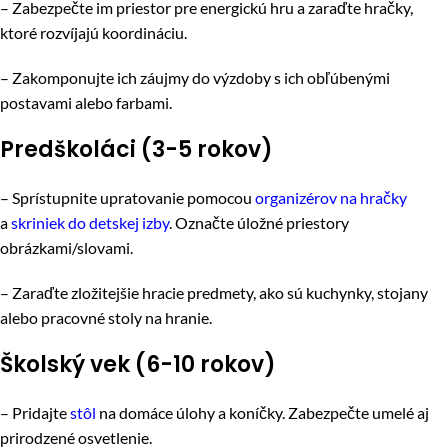
– Zabezpečte im priestor pre energickú hru a zaraďte hračky,
ktoré rozvíjajú koordináciu.
– Zakomponujte ich záujmy do výzdoby s ich obľúbenými
postavami alebo farbami.
Predškoláci (3-5 rokov)
– Sprístupnite upratovanie pomocou
organizérov na hračky
a
skriniek do detskej izby
. Označte úložné priestory
obrázkami/slovami.
– Zaraďte zložitejšie hracie predmety, ako sú kuchynky, stojany
alebo pracovné stoly na hranie.
Školský vek (6-10 rokov)
– Pridajte
stôl
na domáce úlohy a koníčky. Zabezpečte umelé aj
prirodzené osvetlenie.