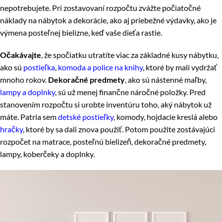
nepotrebujete. Pri zostavovaní rozpočtu zvážte počiatočné
náklady na nábytok a dekorácie, ako aj priebežné výdavky, ako je
výmena posteľnej bielizne, keď vaše dieťa rastie.
Očakávajte
, že spočiatku utratíte viac za základné kusy nábytku,
ako sú
postieľka
,
komoda a police na knihy
, ktoré by mali vydržať
mnoho rokov.
Dekoračné predmety
, ako sú nástenné maľby,
lampy a doplnky
, sú už menej finančne náročné položky. Pred
stanovením rozpočtu si urobte inventúru toho, aký nábytok už
máte. Patria sem
detské postieľky
, komody, hojdacie kreslá alebo
hračky
, ktoré by sa dali znova použiť. Potom použite zostávajúci
rozpočet na matrace, posteľnú bielizeň, dekoračné predmety,
lampy, koberčeky a doplnky.