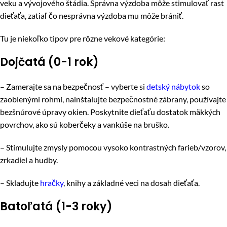
veku a vývojového štádia. Správna výzdoba môže stimulovať rast
dieťaťa, zatiaľ čo nesprávna výzdoba mu môže brániť.
Tu je niekoľko tipov pre rôzne vekové kategórie:
Dojčatá (0-1 rok)
– Zamerajte sa na bezpečnosť – vyberte si
detský nábytok
so
zaoblenými rohmi, nainštalujte bezpečnostné zábrany, používajte
bezšnúrové úpravy okien. Poskytnite dieťaťu dostatok mäkkých
povrchov, ako sú koberčeky a vankúše na bruško.
– Stimulujte zmysly pomocou vysoko kontrastných farieb/vzorov,
zrkadiel a hudby.
– Skladujte
hračky
, knihy a základné veci na dosah dieťaťa.
Batoľatá (1-3 roky)