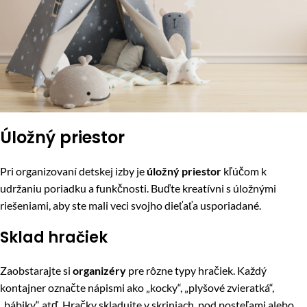
Úložný priestor
Pri organizovaní detskej izby je
úložný priestor
kľúčom k
udržaniu poriadku a funkčnosti. Buďte kreatívni s úložnými
riešeniami, aby ste mali veci svojho dieťaťa usporiadané.
Sklad hračiek
Zaobstarajte si
organizéry
pre rôzne typy hračiek. Každý
kontajner označte nápismi ako „kocky“, „plyšové zvieratká“,
„bábiky“ atď. Hračky skladujte v skriniach, pod posteľami alebo