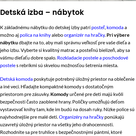
Detská izba – nábytok
K základnému nábytku do detskej izby patrí
posteľ
,
komoda
a
možno aj
polica na knihy
alebo
organizér na hračky
.
Pri výbere
nábytku
dbajte na to, aby mali správnu veľkosť pre vaše dieťa a
jeho izbu. Vyberte si kvalitný matrac a posteľnú bielizeň, aby sa
vášmu dieťaťu dobre spalo.
Rozkladacie postele a poschodové
postele
s rebríkmi sú skvelou možnosťou šetrenia miesta.
Detská komoda
poskytuje potrebný úložný priestor na oblečenie
a iné veci. Hľadajte kompaktné komody s dostatočným
priestorom pre zásuvky.
Komody
určené pre deti majú kvôli
bezpečnosti často zaoblené hrany. Poličky umožňujú deťom
vystavovať knihy tam, kde im budú na dosah ruky. Nízke police sú
najvhodnejšie pre malé deti.
Organizéry na hračky
ponúkajú
uzavretý úložný priestor na všetky jeho drahocennosti.
Rozhodnite sa pre truhlice s bezpečnostnými pántmi, ktoré