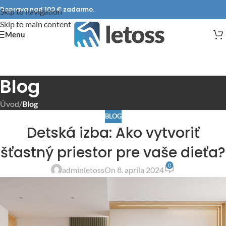
Doprava nad 100 € zadarmo.
Skip to navigation
Skip to main content
Menu
Blog
Úvod
/
Blog
BLOG
Detská izba: Ako vytvoriť
šťastný priestor pre vaše dieťa?
0
adminletoss
On 8. apríla 2024