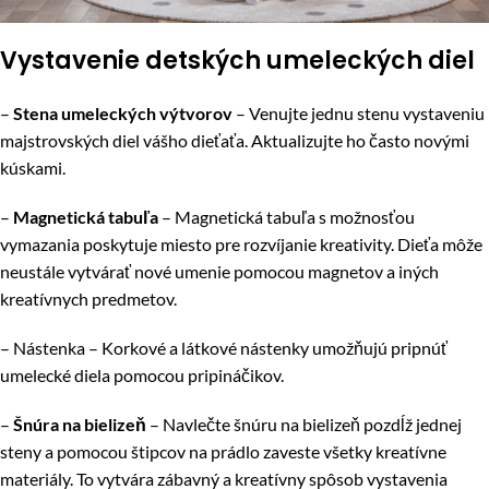
Vystavenie detských umeleckých diel
–
Stena umeleckých výtvorov
– Venujte jednu stenu vystaveniu
majstrovských diel vášho dieťaťa. Aktualizujte ho často novými
kúskami.
–
Magnetická tabuľa
– Magnetická tabuľa s možnosťou
vymazania poskytuje miesto pre rozvíjanie kreativity. Dieťa môže
neustále vytvárať nové umenie pomocou magnetov a iných
kreatívnych predmetov.
– Nástenka – Korkové a látkové nástenky umožňujú pripnúť
umelecké diela pomocou pripináčikov.
–
Šnúra na bielizeň
– Navlečte šnúru na bielizeň pozdĺž jednej
steny a pomocou štipcov na prádlo zaveste všetky kreatívne
materiály. To vytvára zábavný a kreatívny spôsob vystavenia