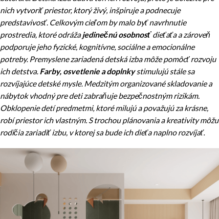
nich vytvoriť priestor, ktorý živý, inšpiruje a podnecuje
predstavivosť. Celkovým cieľom by malo byť navrhnutie
prostredia, ktoré odráža
jedinečnú osobnosť
dieťaťa a zároveň
podporuje jeho fyzické, kognitívne, sociálne a emocionálne
potreby. Premyslene zariadená detská izba môže pomôcť rozvoju
ich detstva.
Farby, osvetlenie a doplnky
stimulujú stále sa
rozvíjajúce detské mysle. Medzitým organizované skladovanie a
nábytok vhodný pre deti zabraňuje bezpečnostným rizikám.
Obklopenie detí predmetmi, ktoré milujú a považujú za krásne,
robí priestor ich vlastným. S trochou plánovania a kreativity môžu
rodičia zariadiť izbu, v ktorej sa bude ich dieťa naplno rozvíjať.