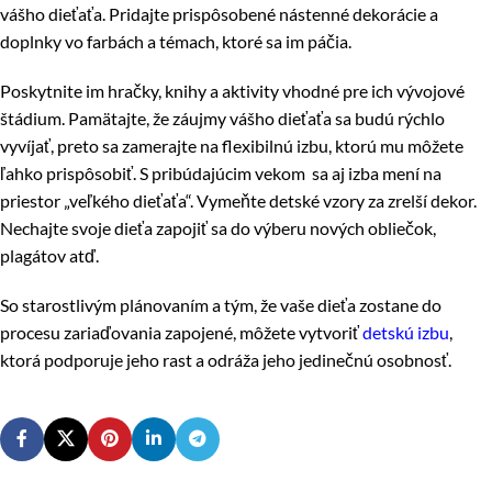
vášho dieťaťa. Pridajte prispôsobené nástenné dekorácie a
doplnky vo farbách a témach, ktoré sa im páčia.
Poskytnite im hračky, knihy a aktivity vhodné pre ich vývojové
štádium. Pamätajte, že záujmy vášho dieťaťa sa budú rýchlo
vyvíjať, preto sa zamerajte na flexibilnú izbu, ktorú mu môžete
ľahko prispôsobiť. S pribúdajúcim vekom sa aj izba mení na
priestor „veľkého dieťaťa“. Vymeňte detské vzory za zrelší dekor.
Nechajte svoje dieťa zapojiť sa do výberu nových obliečok,
plagátov atď.
So starostlivým plánovaním a tým, že vaše dieťa zostane do
procesu zariaďovania zapojené, môžete vytvoriť
detskú izbu
,
ktorá podporuje jeho rast a odráža jeho jedinečnú osobnosť.