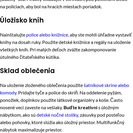
na policiach, aby bol na hracích miestach poriadok.
Úložisko kníh
Nainštalujte
police alebo knižnice
, aby ste mohli úhľadne vystaviť
knihy na dosah ruky. Použite detské knižnice a regály na uloženie
všetkých kníh. Pri malých deťoch zvážte zakomponovanie
útulného čitateľského kútika.
Sklad oblečenia
Na uloženie zloženého oblečenia použite
šatníkové skrine alebo
komody
. Pridajte tyče a police do skríň. Na oddelenie pyžám,
ponožiek, doplnkov použite látkové organizéry a koše. Často
nosené veci zaveste na vešiaky.
Buďte kreatívni
s úložným
nábytkom, ako sú
detské nočné stolíky
, zásuvky pod posteľou
alebo pohovky, ktoré slúžia ako úložný priestor. Multifunkčný
nábytok maximalizuje priestor.