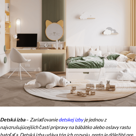
Detská izba
–
Zariaďovanie
detskej izby
je jednou z
najvzrušujúcejších častí prípravy na bábätko alebo oslavy rastu
batoľaťa. Detská izba udáva tón ich rozvoju, preto je dôležité pre