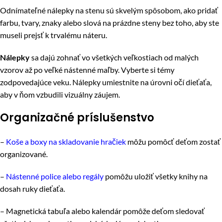
Odnímateľné nálepky na stenu sú skvelým spôsobom, ako pridať
farbu, tvary, znaky alebo slová na prázdne steny bez toho, aby ste
museli prejsť k trvalému náteru.
Nálepky
sa dajú zohnať vo všetkých veľkostiach od malých
vzorov až po veľké nástenné maľby. Vyberte si témy
zodpovedajúce veku. Nálepky umiestnite na úrovni očí dieťaťa,
aby v ňom vzbudili vizuálny záujem.
Organizačné príslušenstvo
–
Koše a boxy na skladovanie hračiek
môžu pomôcť deťom zostať
organizované.
–
Nástenné police alebo regály
pomôžu uložiť všetky knihy na
dosah ruky dieťaťa.
– Magnetická tabuľa alebo kalendár pomôže deťom sledovať