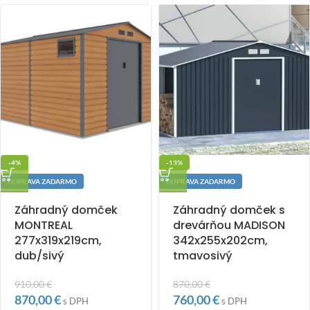
-4%
-13%
DOPRAVA ZADARMO
DOPRAVA ZADARMO
Záhradný domček
Záhradný domček s
MONTREAL
drevárňou MADISON
277x319x219cm,
342x255x202cm,
dub/sivý
tmavosivý
910,00
€
870,00
€
870,00
€
760,00
€
s DPH
s DPH