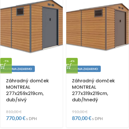
-5%
-4%
DOPRAVA ZADARMO
DOPRAVA ZADARMO
Záhradný domček
Záhradný domček
MONTREAL
MONTREAL
277x259x219cm,
277x319x219cm,
dub/sivý
dub/hnedý
810,00
€
910,00
€
770,00
€
870,00
€
s DPH
s DPH