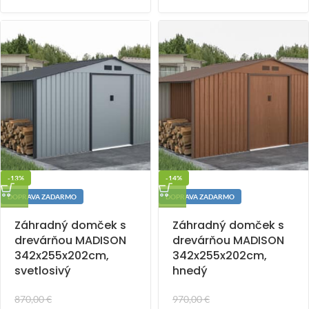
-13%
-14%
DOPRAVA ZADARMO
DOPRAVA ZADARMO
Záhradný domček s
Záhradný domček s
drevárňou MADISON
drevárňou MADISON
342x255x202cm,
342x255x202cm,
svetlosivý
hnedý
870,00
€
970,00
€