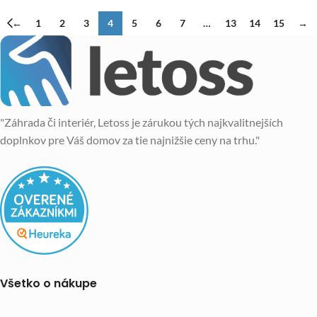
←
1
2
3
4
5
6
7
…
13
14
15
→
"Záhrada či interiér, Letoss je zárukou tých najkvalitnejších
doplnkov pre Váš domov za tie najnižšie ceny na trhu."
Všetko o nákupe