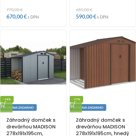
770,00
€
685,00
€
670,00
€
590,00
€
s DPH
s DPH
-14%
-17%
DOPRAVA ZADARMO
DOPRAVA ZADARMO
Záhradný domček s
Záhradný domček s
drevárňou MADISON
drevárňou MADISON
278x191x195cm,
278x191x195cm, hnedý