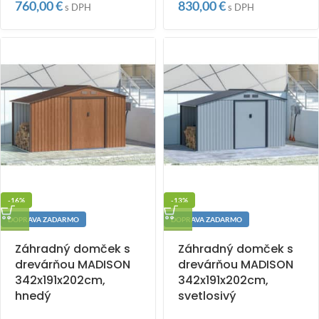
760,00
€
830,00
€
s DPH
s DPH
-16%
-13%
DOPRAVA ZADARMO
DOPRAVA ZADARMO
Záhradný domček s
Záhradný domček s
drevárňou MADISON
drevárňou MADISON
342x191x202cm,
342x191x202cm,
hnedý
svetlosivý