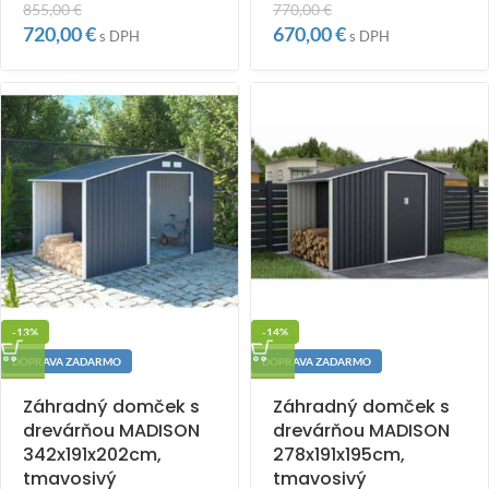
855,00
€
770,00
€
720,00
€
670,00
€
s DPH
s DPH
-13%
-14%
DOPRAVA ZADARMO
DOPRAVA ZADARMO
Záhradný domček s
Záhradný domček s
drevárňou MADISON
drevárňou MADISON
342x191x202cm,
278x191x195cm,
tmavosivý
tmavosivý