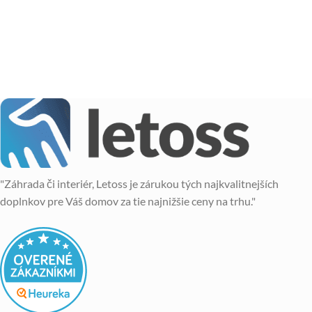
"Záhrada či interiér, Letoss je zárukou tých najkvalitnejších
doplnkov pre Váš domov za tie najnižšie ceny na trhu."