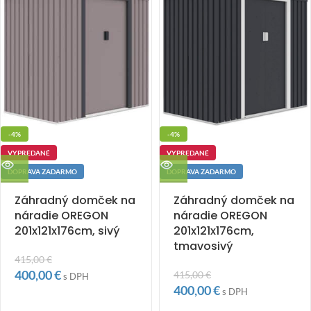
-4%
-4%
VYPREDANÉ
VYPREDANÉ
DOPRAVA ZADARMO
DOPRAVA ZADARMO
Záhradný domček na
Záhradný domček na
náradie OREGON
náradie OREGON
201x121x176cm, sivý
201x121x176cm,
tmavosivý
415,00
€
400,00
€
415,00
€
s DPH
400,00
€
s DPH