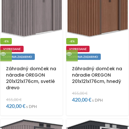
-8%
-8%
VYPREDANÉ
VYPREDANÉ
DOPRAVA ZADARMO
DOPRAVA ZADARMO
Záhradný domček na
Záhradný domček na
náradie OREGON
náradie OREGON
201x121x176cm, svetlé
201x121x176cm, hnedý
drevo
455,00
€
420,00
€
455,00
€
s DPH
420,00
€
s DPH