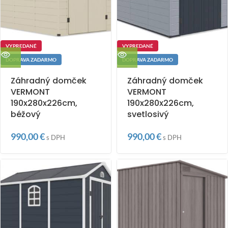
VYPREDANÉ
VYPREDANÉ
DOPRAVA ZADARMO
DOPRAVA ZADARMO
Záhradný domček
Záhradný domček
VERMONT
VERMONT
190x280x226cm,
190x280x226cm,
béžový
svetlosivý
990,00
€
990,00
€
s DPH
s DPH