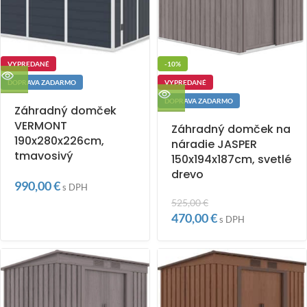
VYPREDANÉ
-10%
DOPRAVA ZADARMO
VYPREDANÉ
DOPRAVA ZADARMO
Záhradný domček
VERMONT
Záhradný domček na
190x280x226cm,
náradie JASPER
tmavosivý
150x194x187cm, svetlé
drevo
990,00
€
s DPH
525,00
€
470,00
€
s DPH