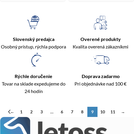
Slovenský predajca
Overené produkty
Osobný prístup, rýchla podpora
Kvalita overená zákazníkmi
Rýchle doručenie
Doprava zadarmo
Tovar na sklade expedujeme do
Pri objednávke nad 100 €
24 hodín
←
1
2
3
…
6
7
8
9
10
11
→