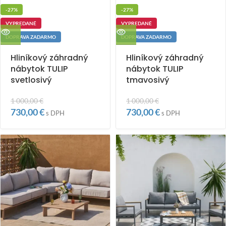
-27%
-27%
VYPREDANÉ
VYPREDANÉ
DOPRAVA ZADARMO
DOPRAVA ZADARMO
Hliníkový záhradný
Hliníkový záhradný
nábytok TULIP
nábytok TULIP
svetlosivý
tmavosivý
1 000,00
€
1 000,00
€
730,00
€
730,00
€
s DPH
s DPH