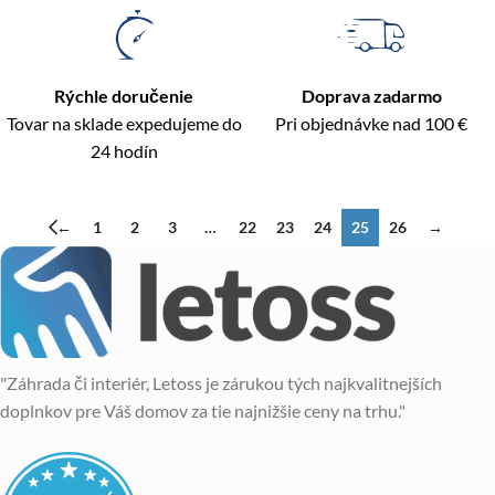
Rýchle doručenie
Doprava zadarmo
Tovar na sklade expedujeme do
Pri objednávke nad 100 €
24 hodín
←
1
2
3
…
22
23
24
25
26
→
"Záhrada či interiér, Letoss je zárukou tých najkvalitnejších
doplnkov pre Váš domov za tie najnižšie ceny na trhu."