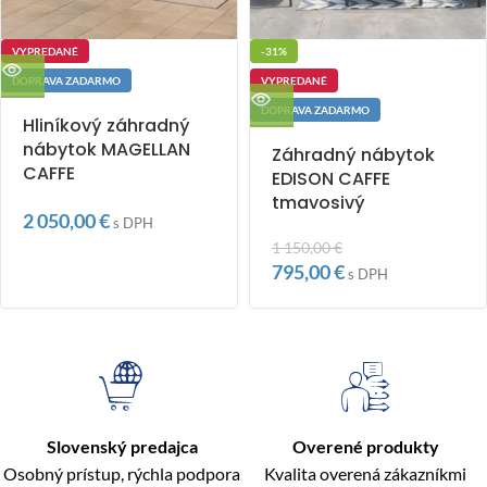
VYPREDANÉ
-31%
DOPRAVA ZADARMO
VYPREDANÉ
DOPRAVA ZADARMO
Hliníkový záhradný
nábytok MAGELLAN
Záhradný nábytok
CAFFE
EDISON CAFFE
tmavosivý
2 050,00
€
s DPH
1 150,00
€
795,00
€
s DPH
Slovenský predajca
Overené produkty
Osobný prístup, rýchla podpora
Kvalita overená zákazníkmi