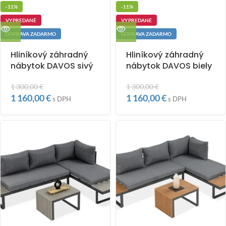
-11%
-11%
VYPREDANÉ
VYPREDANÉ
DOPRAVA ZADARMO
DOPRAVA ZADARMO
Hliníkový záhradný
Hliníkový záhradný
nábytok DAVOS sivý
nábytok DAVOS biely
1 300,00
€
1 300,00
€
1 160,00
€
1 160,00
€
s DPH
s DPH