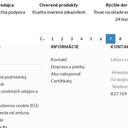
redajca
Overené produkty
Rýchle do
ýchla podpora
Kvalita overená zákazníkmi
Tovar na sklade 
24 ho
←
1
2
3
4
5
6
7
8
e
INFORMÁCIE
KONTA
Kontakt
Letoss s.r
Doprava a platby
Hviezdo
Ako nakupovať
né podmienky
Tvrdoší
Certifikáty
ok
Telefónn
 osobných údajov a
837 769
súborov cookie (EÚ)
enie od zmluvy
ár
y tu