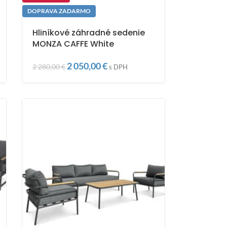
DOPRAVA ZADARMO
Hliníkové záhradné sedenie
MONZA CAFFE White
2 050,00
€
2 280,00
€
s DPH