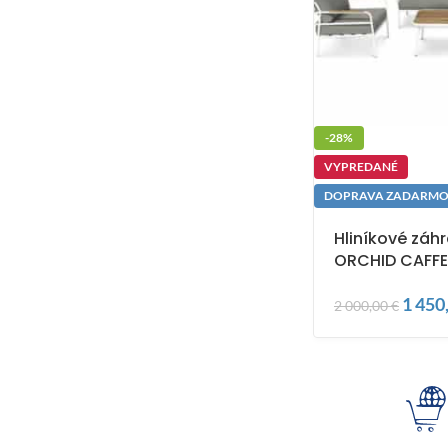
-28%
VYPREDANÉ
DOPRAVA ZADARM
Hliníkové záh
ORCHID CAFFE
1 450
2 000,00
€