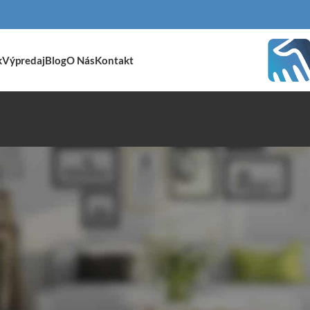
k
Výpredaj
Blog
O Nás
Kontakt
nábytok
/
Sedacie zostavy
/
Stránka 7
Zobraziť
9
24