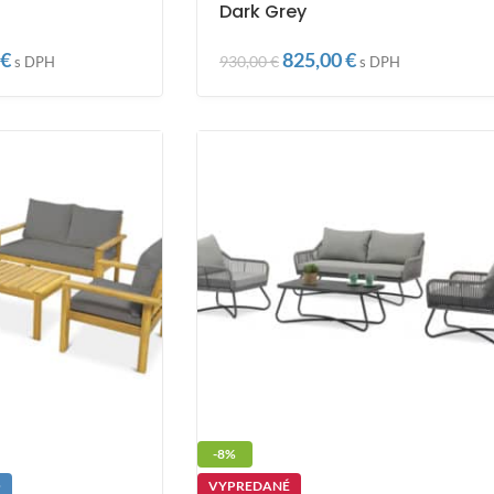
Dark Grey
€
825,00
€
930,00
€
s DPH
s DPH
-8%
O
VYPREDANÉ