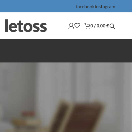
facebook
instagram
0
/
0,00
€
36