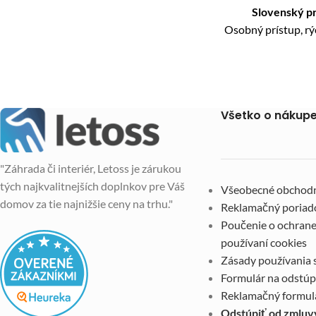
Slovenský p
Osobný prístup, r
Všetko o nákup
"Záhrada či interiér, Letoss je zárukou
tých najkvalitnejších doplnkov pre Váš
Všeobecné obchod
domov za tie najnižšie ceny na trhu."
Reklamačný poriad
Poučenie o ochrane
používaní cookies
Zásady používania 
Formulár na odstúp
Reklamačný formul
Odstúpiť od zmluv