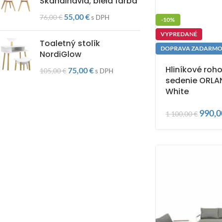
Škandinávia, biela farba
55,00
€
76,00
€
s DPH
-10%
VYPREDANÉ
Toaletný stolík
DOPRAVA ZADARM
NordiGlow
Hliníkové roh
75,00
€
105,00
€
s DPH
sedenie ORLA
White
990,
1 100,00
€