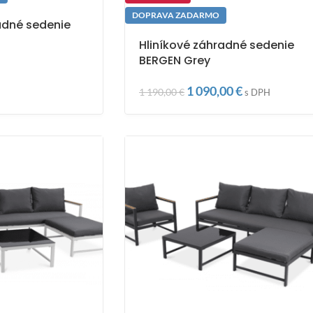
DOPRAVA ZADARMO
adné sedenie
Hliníkové záhradné sedenie
BERGEN Grey
1 090,00
€
1 190,00
€
s DPH