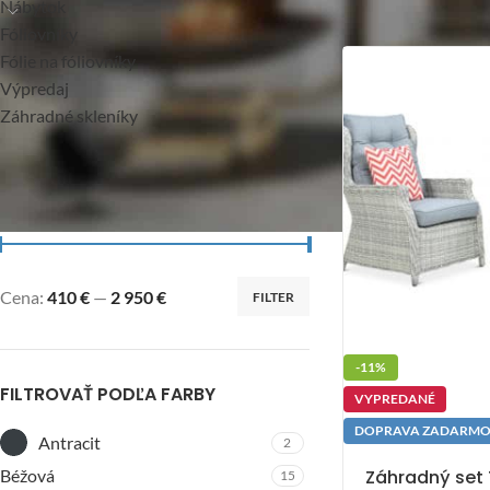
Nábytok
Fóliovníky
Fólie na fóliovníky
Výpredaj
Záhradné skleníky
FILTROVAŤ PODĽA CENY
Cena:
410 €
—
2 950 €
FILTER
-11%
FILTROVAŤ PODĽA FARBY
VYPREDANÉ
DOPRAVA ZADARM
Antracit
2
Záhradný set
Béžová
15