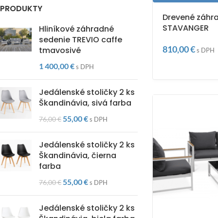
PRODUKTY
Drevené záhr
STAVANGER
Hliníkové záhradné
sedenie TREVIO caffe
810,00
€
tmavosivé
s DPH
1 400,00
€
s DPH
Jedálenské stoličky 2 ks
Škandinávia, sivá farba
55,00
€
76,00
€
s DPH
Jedálenské stoličky 2 ks
Škandinávia, čierna
farba
55,00
€
76,00
€
s DPH
Jedálenské stoličky 2 ks