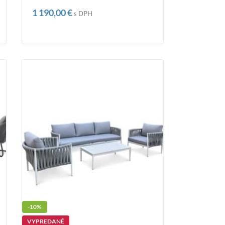
1 190,00
€
s DPH
-10%
VYPREDANÉ