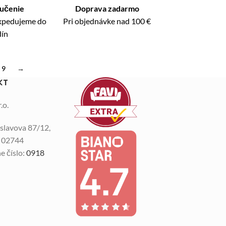
ručenie
Doprava zadarmo
expedujeme do
Pri objednávke nad 100 €
dín
9
→
KT
.o.
slavova 87/12,
n 02744
e číslo:
0918