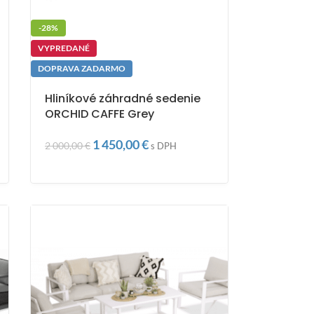
-28%
VYPREDANÉ
DOPRAVA ZADARMO
Hliníkové záhradné sedenie
ORCHID CAFFE Grey
1 450,00
€
2 000,00
€
s DPH