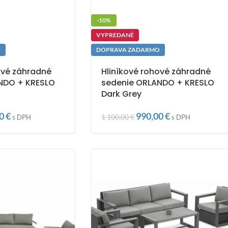
-10%
VYPREDANÉ
O
DOPRAVA ZADARMO
ové záhradné
Hliníkové rohové záhradné
NDO + KRESLO
sedenie ORLANDO + KRESLO
Dark Grey
00
€
990,00
€
1 100,00
€
s DPH
s DPH