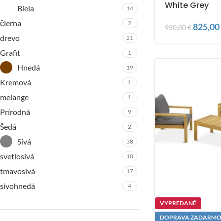
White Grey
Biela
14
čierna
2
825,00
930,00
€
drevo
21
Grafit
1
Hnedá
19
Kremová
1
melange
1
Prírodná
9
Šedá
2
Sivá
38
svetlosivá
10
tmavosivá
17
sivohnedá
4
VYPREDANÉ
DOPRAVA ZADARM