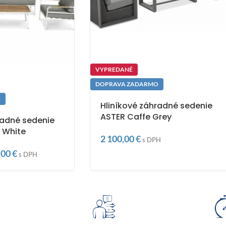
VYPREDANÉ
DOPRAVA ZADARMO
O
Hliníkové záhradné sedenie
ASTER Caffe Grey
radné sedenie
 White
2 100,00
€
s DPH
,00
€
s DPH